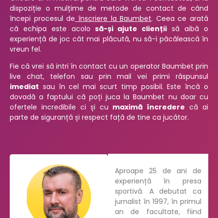
dispoziție o mulțime de metode de contact de când
începi procesul de
înscriere la Baumbet
. Ceea ce arată
că echipa este acolo
să-și ajute clienții
să aibă o
experiență de joc cât mai plăcută, nu să-i păcălească în
vreun fel.
Fie că vrei să intri în contact cu un operator Baumbet prin
live chat, telefon sau prin mail vei primi răspunsul
imediat
sau în cel mai scurt timp posibil. Este încă o
dovadă a faptului că poți juca la Baumbet nu doar cu
ofertele incredibile ci și cu
maximă încredere
că ai
parte de siguranță și respect față de tine ca jucător.
Aproape 25 de ani de
experiență în presa
sportivă. A debutat ca
jurnalist în 1997, în primul
an de facultate, fiind