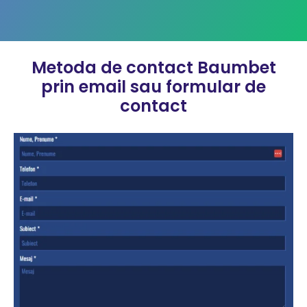
Metoda de contact Baumbet
prin email sau formular de
contact