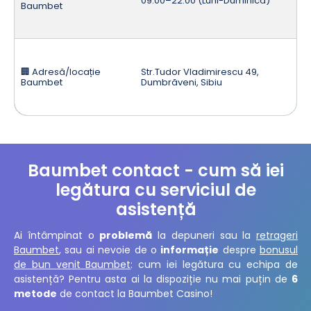
09:00–22:00 (Luni-Duminică)
Baumbet
🏢 Adresă/locație
Str.Tudor Vladimirescu 49,
Baumbet
Dumbrăveni, Sibiu
Baumbet contact - cum să iei
legătura cu serviciul de
asistență
Ai întâmpinat o
problemă
la depuneri sau la
retrageri
Baumbet
, sau ai nevoie de o
informație
despre
bonusul
de bun venit Baumbet
: cum iei legătura cu echipa de
asistență? Pentru asta ai la dispoziție nu mai puțin de
6
metode
de contact la Baumbet Casino!