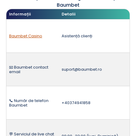
de cazino online
. Ca recomandare, puteți să jucați la
Baumbet
cazinourile online pe care le găsiți în lista noastră. Printre
cele
mai
nou lansate cazinouri pe care le recomandăm
Informații
Detalii
se
numără
Don Casino
sau
Swiper România
.
Baumbet Casino
Asistență clienți
📧 Baumbet contact
suport@baumbet.ro
email
📞 Număr de telefon
+40374941858
Baumbet
💬 Serviciul de live chat