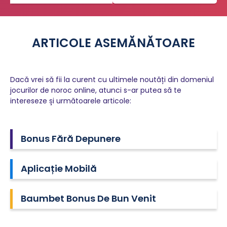
ARTICOLE ASEMĂNĂTOARE
Dacă vrei să fii la curent cu ultimele noutăți din domeniul
jocurilor de noroc online, atunci s-ar putea să te
intereseze și următoarele articole:
Bonus Fără Depunere
Aplicație Mobilă
Baumbet Bonus De Bun Venit