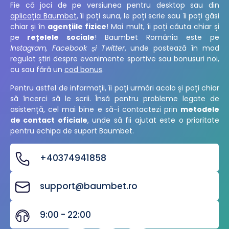
Fie că joci de pe versiunea pentru desktop sau din
aplicația Baumbet
, îi poți suna, le poți scrie sau îi poți găsi
chiar și în
agențiile fizice
! Mai mult, îi poți căuta chiar și
pe
rețelele sociale
! Baumbet România este pe
Instagram, Facebook și Twitter
, unde postează în mod
regulat știri despre evenimente sportive sau bonusuri noi,
cu sau fără un
cod bonus
.
Pentru astfel de informații, îi poți urmări acolo și poți chiar
să încerci să le scrii. Însă pentru probleme legate de
asistență, cel mai bine e să-i contactezi prin
metodele
de contact oficiale
, unde să fii ajutat este o prioritate
pentru echipa de suport Baumbet.
+40374941858
support@baumbet.ro
9:00 - 22:00