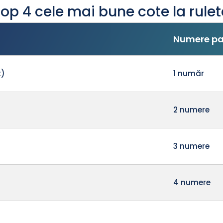
op 4 cele mai bune cote la rule
Numere pa
t)
1 număr
2 numere
3 numere
)
4 numere