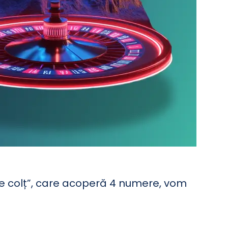
„Pe colț”, care acoperă 4 numere, vom