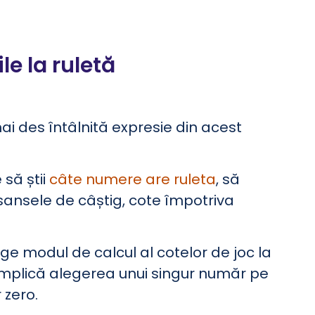
le la ruletă
ai des întâlnită expresie din acest
să știi
câte numere are ruleta
, să
 șansele de câștig, cote împotriva
ge modul de calcul al cotelor de joc la
 implică alegerea unui singur număr pe
 zero.