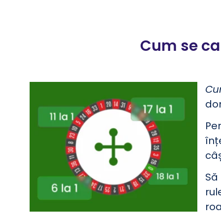
Cum se calc
Cum
do
Pen
înț
câș
Să
rul
roa