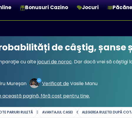
nline
Bonusuri Cazino
Jocuri
Păcăne
robabilități de câştig, șanse și
mparație cu alte
jocuri de noroc
. Dar dacă vrei să câștigi l
e tipul de pariu și care sunt pariurile care îți aduc cele mai 
ru Mureșan
Verificat de
Vasile Manu
 sau americană și dacă există vreo diferență între ele.
a ruletă, care te poate ajuta să înțelegi mai bine jocul și
n această pagină, fără cost pentru tine.
NTAJUL CASEI
OTE PARIURI RULETĂ
ALEGEREA RULETEI DUPĂ COTĂ
AVANTAJUL CASEI
ALEGEREA RULETEI DUPĂ COT
ÎNTREBĂRI FRECVENTE
ai ușor de citit și înțeles de utilizatori;
âștig, probabilitate, câștig net, plată și cote la ruletă, 
nă și cea americană, evidențiind care este mai avantajoas
întrebărilor irelevante și adăugarea unor întrebări noi, c