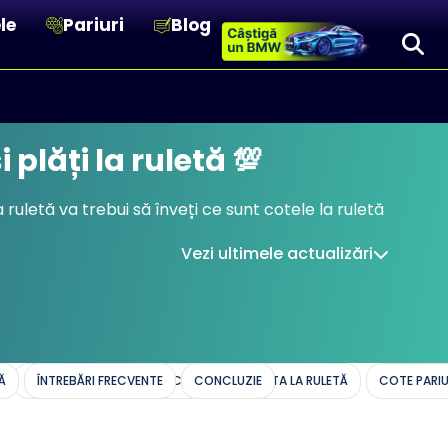
le
Pariuri
Blog
 plăți la ruletă 💯
a ruletă va trebui să înveți ce sunt cotele la ruletă
Vezi ultimele actualizări
mari câștiguri la ruletă. Vei găsi informații
 să ai rezultate mai bune. Hai să începem!
Ă
CONCLUZIE
ÎNTREBĂRI FRECVENTE
CUM SE CALCULEAZĂ COTA LA RULETĂ
CONCLUZIE
COTE PARIU
incluzând formule de calcul și exemple concrete;
ă raportat la cote și avantajul casei;
u răspunsuri concise și ușor de înțeles.