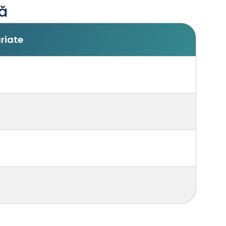
tă
riate