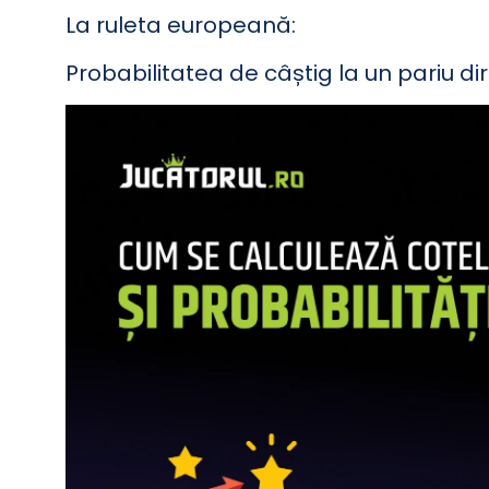
La ruleta europeană:
Probabilitatea de câștig la un pariu di