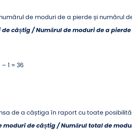
 numărul de moduri de a pierde și numărul d
 de câștig / Numărul de moduri de a pierde
– 1 = 36
sa de a câștiga în raport cu toate posibilităț
e moduri de câștig / Numărul total de modur