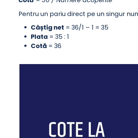
Cota
= 36 / Numere acoperite
Pentru un pariu direct pe un singur nu
Câștig net
= 36/1 – 1 = 35
Plata
= 35 : 1
Cotă
= 36