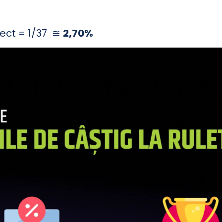
rect = 1/37 ≅
2,70%