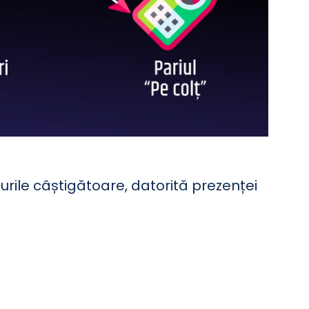
urile câștigătoare, datorită prezenței