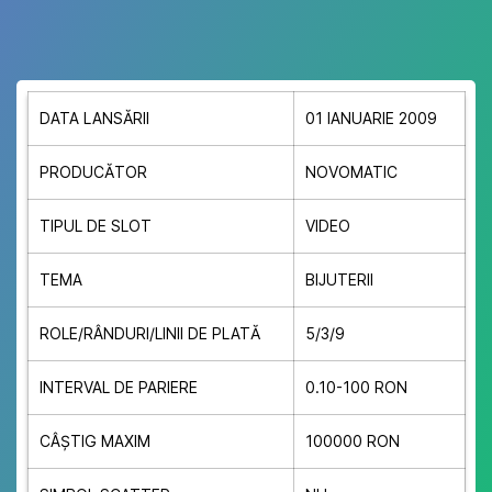
DATA LANSĂRII
01 IANUARIE 2009
PRODUCĂTOR
NOVOMATIC
TIPUL DE SLOT
VIDEO
TEMA
BIJUTERII
ROLE/RÂNDURI/LINII DE PLATĂ
5/3/9
INTERVAL DE PARIERE
0.10-100 RON
CÂȘTIG MAXIM
100000 RON