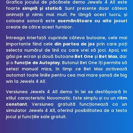
Grafica jocului de păcănele demo Jewels 4 All este
foarte
simplă și statică
. Sunt prezente doar câteva
animații și nimic mai mult. Pe lângă acest lucru, și
coloana sonoră este
asemănătoare cu alte jocuri
create de către acest furnizor.
Întreaga interfață cuprinde câteva butoane, cele mai
importante fiind cele
din partea de jos
prin care poți
selecta numărul de linii cu care vrei să joci. Apoi, vei
găsi pe ecran și două butoane
Bet One
și
Bet Max
, dar
și o
funcție de Autoplay
. Butonul Bet One îți permite să
setezi manual miza, în timp ce Bet Max activează
automat toate liniile pentru cea mai mare șansă de big
win la Jewels 4 All.
Versiunea Jewels 4 All demo în lei se desfășoară în
stilul caracteristic Novomatic. Este simplu și cu un
ritm
constant
. Versiunea gratuită funcționează ca un
simulator Jewels 4 All, oferind posibilitatea de a testa
jocul și funcțiile sale gratuit.