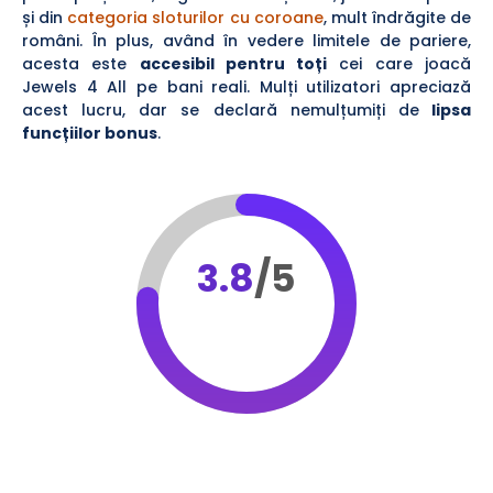
și din
categoria sloturilor cu coroane
, mult îndrăgite de
români. În plus, având în vedere limitele de pariere,
acesta este
accesibil pentru toți
cei care joacă
Jewels 4 All pe bani reali. Mulți utilizatori apreciază
acest lucru, dar se declară nemulțumiți de
lipsa
funcțiilor bonus
.
3.8
/5