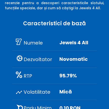
recenzie pentru a descoperi caracteristicile slotului,
funcțiile speciale, dar și cum să câștigi la Jewels 4 All.
Caracteristici de bază
Jewels 4 All
Numele
Novomatic
Dezvoltator
95.79%
RTP
Mică
Volatilitate
Pariu Minim
0.10 RON