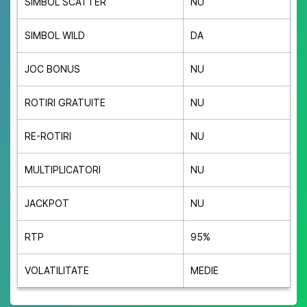
SIMBOL SCATTER
NU
SIMBOL WILD
DA
JOC BONUS
NU
ROTIRI GRATUITE
NU
RE-ROTIRI
NU
MULTIPLICATORI
NU
JACKPOT
NU
RTP
95%
VOLATILITATE
MEDIE