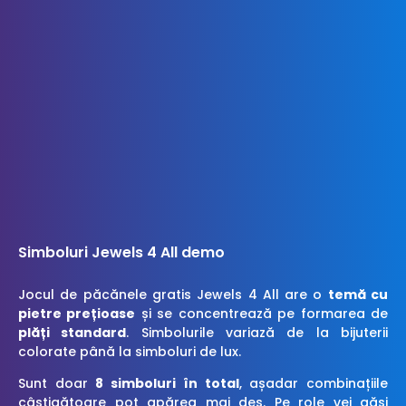
Simboluri Jewels 4 All demo
Jocul de păcănele gratis Jewels 4 All are o
temă cu
pietre prețioase
și se concentrează pe formarea de
plăți standard
. Simbolurile variază de la bijuterii
colorate până la simboluri de lux.
Sunt doar
8 simboluri în total
, așadar combinațiile
câștigătoare pot apărea mai des. Pe role vei găsi