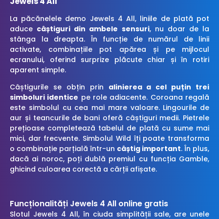
Jewels 4 All
La păcănelele demo Jewels 4 All, liniile de plată pot
aduce
câștiguri din ambele sensuri
, nu doar de la
stânga la dreapta. În funcție de numărul de linii
activate, combinațiile pot apărea și pe mijlocul
ecranului, oferind surprize plăcute chiar și în rotiri
aparent simple.
Câștigurile se obțin prin
alinierea a cel puțin trei
simboluri identice
pe role adiacente. Coroana regală
este simbolul cu cea mai mare valoare. Lingourile de
aur și teancurile de bani oferă câștiguri medii. Pietrele
prețioase completează tabelul de plată cu sume mai
mici, dar frecvente. Simbolul Wild îți poate transforma
o combinație parțială într-un
câștig important
. În plus,
dacă ai noroc, poți dublă premiul cu funcția Gamble,
ghicind culoarea corectă a cărții afișate.
Funcționalități Jewels 4 All online gratis
Slotul Jewels 4 All, în ciuda simplității sale, are unele