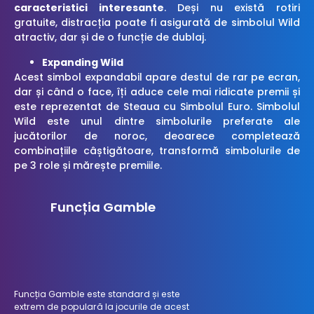
caracteristici interesante
. Deși nu există rotiri
gratuite, distracția poate fi asigurată de simbolul Wild
atractiv, dar și de o funcție de dublaj.
Expanding Wild
Acest simbol expandabil apare destul de rar pe ecran,
dar și când o face, îți aduce cele mai ridicate premii și
este reprezentat de Steaua cu Simbolul Euro. Simbolul
Wild este unul dintre simbolurile preferate ale
jucătorilor de noroc, deoarece completează
combinațiile câștigătoare, transformă simbolurile de
pe 3 role și mărește premiile.
Funcția Gamble
Funcția Gamble este standard și este
extrem de populară la jocurile de acest