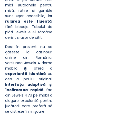
mici. Butoanele pentru
miză, rotire și gamble
sunt ușor accesibile, iar
rularea este fluentă
,
fără blocaje. Tabelul de
plăți Jewels 4 All rămâne
aerisit și ușor de citit.
Deși în prezent nu se
găsește la cazinouri
online din România,
versiunea Jewels 4 demo
mobilă îți oferă o
experiență identică
cu
cea a jocului original.
Interfața adaptivă și
încărcarea rapidă
fac
din Jewels 4 All pe mobil o
alegere excelentă pentru
jucătorii care preferă să
se distreze în mișcare