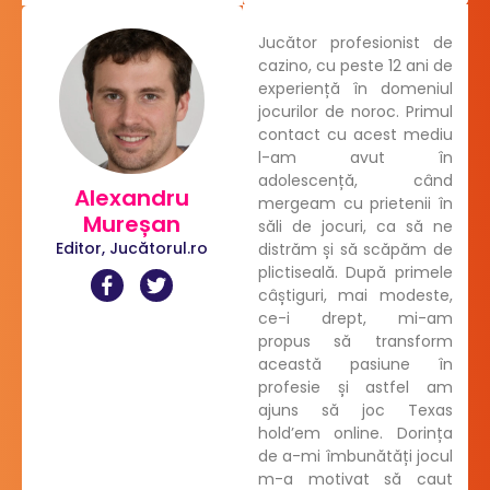
Jucător profesionist de
cazino, cu peste 12 ani de
experiență în domeniul
jocurilor de noroc. Primul
contact cu acest mediu
l-am avut în
adolescență, când
Alexandru
mergeam cu prietenii în
Mureșan
săli de jocuri, ca să ne
Editor, Jucătorul.ro
distrăm și să scăpăm de
plictiseală. După primele
câștiguri, mai modeste,
ce-i drept, mi-am
propus să transform
această pasiune în
profesie și astfel am
ajuns să joc Texas
hold’em online. Dorința
de a-mi îmbunătăți jocul
m-a motivat să caut