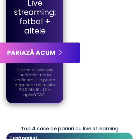
Live
streaming:
fotbal +
altele
PARIAZĂ ACUM
Disponibil exclusiv
jucătorilor noi la
verificare și la prima
depunere de minim
50 RON. 18+ | Se
aplică T&C.
Top 4 case de pariuri cu live streaming
Casă pariuri