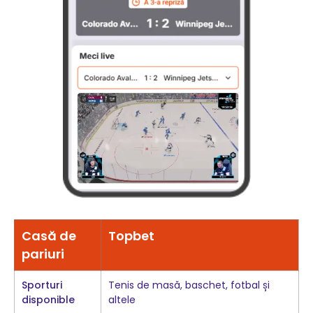
Casă de
Topbet
pariuri
Sporturi
Tenis de masă, baschet, fotbal și
disponible
altele