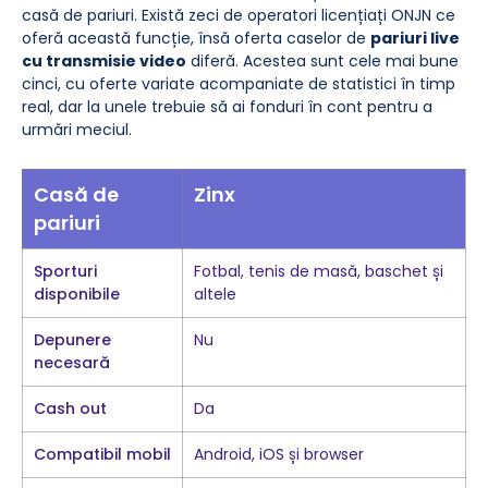
casă de pariuri. Există zeci de operatori licențiați ONJN ce
oferă această funcție, însă oferta caselor de
pariuri live
cu transmisie video
diferă. Acestea sunt cele mai bune
cinci, cu oferte variate acompaniate de
statistici în timp
real
, dar la unele trebuie să ai fonduri în cont pentru a
urmări meciul.
Casă de
Zinx
pariuri
Sporturi
Fotbal, tenis de masă, baschet și
disponibile
altele
Depunere
Nu
necesară
Cash out
Da
Compatibil mobil
Android, iOS și browser