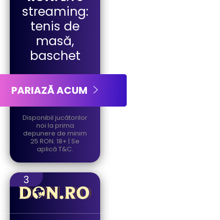
streaming:
tenis de
masă,
baschet
PARIAZĂ ACUM
Disponibil jucătorilor
noi la prima
depunere de minim
25 RON. 18+ | Se
aplică T&C.