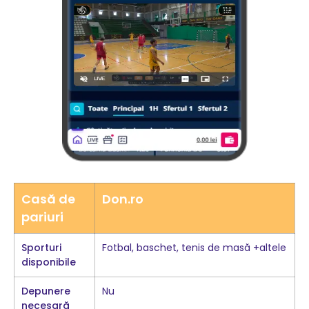
Casă de
Don.ro
pariuri
Sporturi
Fotbal, baschet, tenis de masă +altele
disponibile
Depunere
Nu
necesară