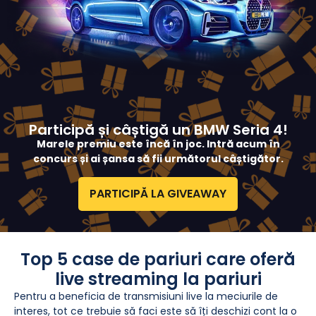
Participă și câștigă un BMW Seria 4!
Marele premiu este încă în joc. Intră acum în
concurs și ai șansa să fii următorul câștigător.
PARTICIPĂ LA GIVEAWAY
Top 5 case de pariuri care oferă
live streaming la pariuri
Pentru a beneficia de
transmisiuni live
la meciurile de
interes, tot ce trebuie să faci este să îți deschizi cont la o