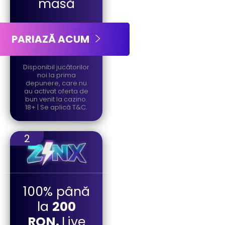
masă
PARIAZĂ ACUM
Disponibil jucătorilor
noi la prima
depunere, care nu
au activat oferta de
bun venit la cazino.
18+ | Se aplică T&C.
100% până
la
200
RON.
Live