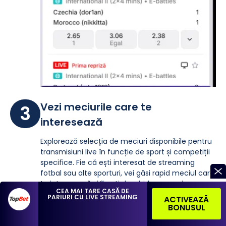
Vezi meciurile care te
interesează
Explorează selecția de meciuri disponibile pentru
transmisiuni live în funcție de sport și competiții
specifice. Fie că ești interesat de
streaming
fotbal
sau alte sporturi, vei găsi rapid meciul care
te interesează și îl poți deschide cu un singur
CEA MAI TARE CASĂ DE
click.
PARIURI CU LIVE STREAMING
ACTIVEAZĂ
BONUSUL