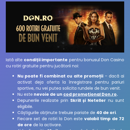
Iată alte
condiții importante
pentru bonusul Don Casino
cu rotiri gratuite pentru jucătorii noi:
Nu poate fi combinat cu alte promo
ț
ii
– dacă ai
activat deja oferta la înregistrare pentru pariuri
sportive, nu vei putea solicita rundele de bun venit.
Nu este
nevoie de un
cod promoțional Don.ro
.
Depunerile realizate prin
Skrill și Neteller
nu sunt
eligibile.
Câștigurile obținute trebuie pariate de
40 de ori
.
Fiecare set de rotiri la Don este
valabil timp de 72
de ore
de la activare.