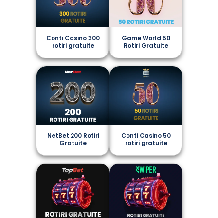
Conti Casino 300
Game World 50
rotiri gratuite
Rotiri Gratuite
NetBet 200 Rotiri
Conti Casino 50
Gratuite
rotiri gratuite