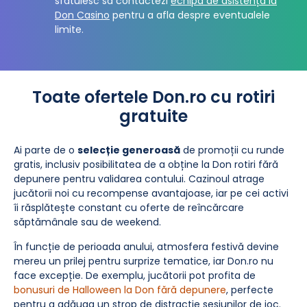
sfătuiesc să contactezi
echipa de asistență la
Don Casino
pentru a afla despre eventualele
limite.
Toate ofertele Don.ro cu rotiri
gratuite
Ai parte de o
selecție generoasă
de promoții cu runde
gratis, inclusiv posibilitatea de a obține la Don rotiri fără
depunere pentru validarea contului. Cazinoul atrage
jucătorii noi cu recompense avantajoase, iar pe cei activi
îi răsplătește constant cu oferte de reîncărcare
săptămânale sau de weekend.
În funcție de perioada anului, atmosfera festivă devine
mereu un prilej pentru surprize tematice, iar Don.ro nu
face excepție. De exemplu, jucătorii pot profita de
bonusuri de Halloween la Don fără depunere
, perfecte
pentru a adăuga un strop de distracție sesiunilor de joc.