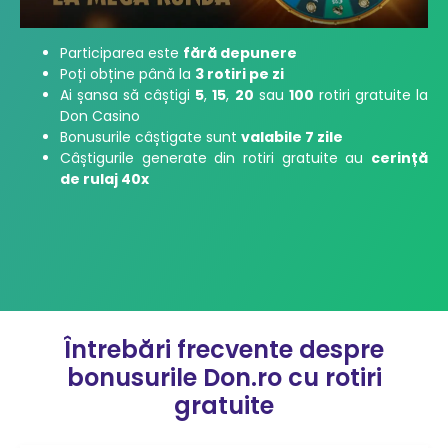
Participarea este
fără depunere
Poți obține până la
3 rotiri pe zi
Ai șansa să câștigi
5
,
15
,
20
sau
100
rotiri gratuite la
Don Casino
Bonusurile câștigate sunt
valabile 7 zile
Câștigurile generate din rotiri gratuite au
cerință
de rulaj 40x
Întrebări frecvente despre
bonusurile Don.ro cu rotiri
gratuite