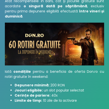
Atât recompensele în bani, cât și jocurile gratuite sunt
acordate
o singură dată pe săptămână
, exclusiv
pentru prima depunere eligibilă efectuată
între vineri și
duminică
.
Iată
condițiile
pentru a beneficia de oferta Don.ro cu
rotiri gratuite în weekend:
Depunere minimă:
200 RON
Jocuri eligibile:
un slot popular selectat
Cerințe de pariere:
40x
Limite de timp:
10 zile de la activare