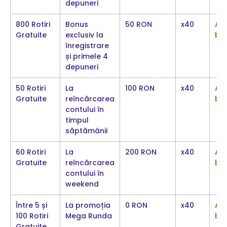
depuneri
800 Rotiri
Bonus
50 RON
x40
Act
Gratuite
exclusiv la
bo
înregistrare
și primele 4
depuneri
50 Rotiri
La
100 RON
x40
Act
Gratuite
reîncărcarea
bo
contului în
timpul
săptămânii
60 Rotiri
La
200 RON
x40
Act
Gratuite
reîncărcarea
bo
contului în
weekend
Între 5 și
La promoția
0 RON
x40
Act
100 Rotiri
Mega Runda
bo
Gratuite