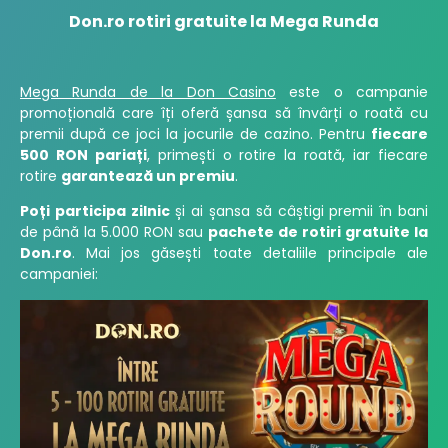
Don.ro rotiri gratuite la Mega Runda
Mega Runda de la Don Casino
este o campanie
promoțională care îți oferă șansa să învârți o roată cu
premii după ce joci la jocurile de cazino. Pentru
fiecare
500 RON pariați
, primești o rotire la roată, iar fiecare
rotire
garantează un premiu
.
Poți participa zilnic
și ai șansa să câștigi premii în bani
de până la 5.000 RON sau
pachete de rotiri gratuite la
Don.ro
. Mai jos găsești toate detaliile principale ale
campaniei: