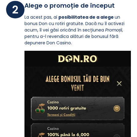
Alege o promoție de început
La acest pas, ai
posibilitatea de a alege
un
bonus Don cu rotiri gratuite. Dacă nu îl activezi
acum, îl vei găsi oricând în secțiunea
Promoții
,
pentru a-l revendica alături de bonusul fără
depunere Don Casino.