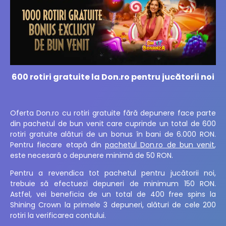
600 rotiri gratuite la Don.ro pentru jucătorii noi
Oferta Don.ro cu rotiri gratuite fără depunere face parte
din pachetul de bun venit care cuprinde un total de 600
rotiri gratuite alături de un bonus în bani de 6.000 RON.
Pentru fiecare etapă din
pachetul Don.ro de bun venit
,
este necesară o depunere minimă de 50 RON.
Pentru a revendica tot pachetul pentru jucătorii noi,
trebuie să efectuezi depuneri de minimum 150 RON.
Astfel, vei beneficia de un total de 400 free spins la
Shining Crown la primele 3 depuneri, alături de cele 200
rotiri la verificarea contului.