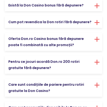
Există la Don Casino bonus fără depunere?
Cum pot revendica la Don rotiri fără depunere?
Oferta Don.ro Casino bonus fără depunere
poate fi combinată cu alte promoții?
Pentru ce jocuri acordă Don.ro 200 rotiri
gratuite fără depunere?
Care sunt condițiile de pariere pentru rotiri
gratuite la Don Casino?