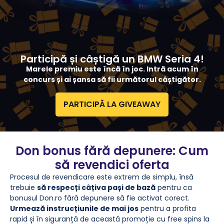
Participă și câștigă un BMW Seria 4!
Marele premiu este încă în joc. Intră acum în
concurs și ai șansa să fii următorul câștigător.
PARTICIPĂ LA GIVEAWAY
Don bonus fără depunere: Cum
să revendici oferta
Procesul de revendicare este extrem de simplu, însă
trebuie
să respecți câțiva pași de bază
pentru ca
bonusul Don.ro fără depunere să fie activat corect.
Urmează instrucțiunile de mai jos
pentru a profita
rapid și în siguranță de această promoție cu free spins la