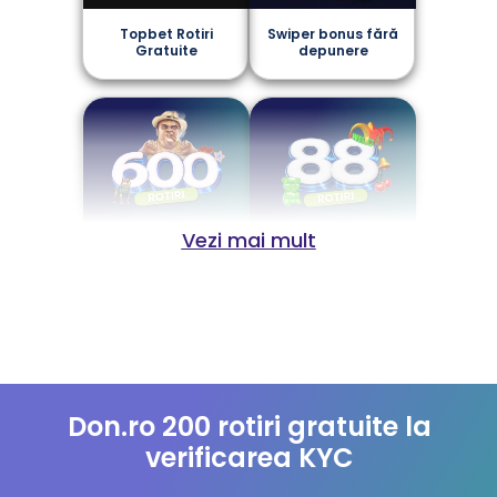
Topbet Rotiri
Swiper bonus fără
Gratuite
depunere
Vezi mai mult
600 rotiri gratuite
88 rotiri gratuite
fără depunere
Don.ro 200 rotiri gratuite la
verificarea KYC