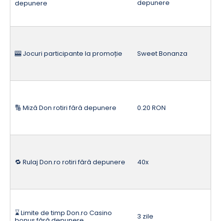
depunere
depunere
🎰 Jocuri participante la promoție
Sweet Bonanza
🔢 Miză Don rotiri fără depunere
0.20 RON
🔁 Rulaj Don.ro rotiri fără depunere
40x
⌛ Limite de timp Don.ro Casino
3 zile
bonus fără depunere