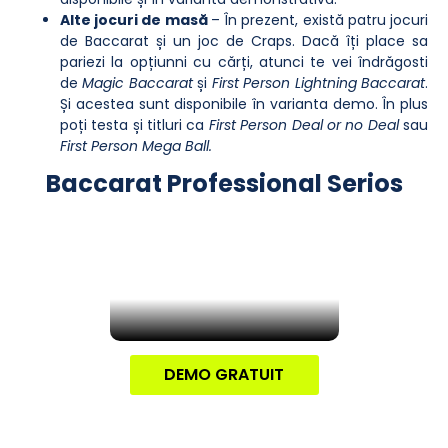
Alte jocuri de masă
–
În prezent, există patru jocuri
de Baccarat și un joc de Craps. Dacă îți place sa
pariezi la opțiunni cu cărți, atunci te vei îndrăgosti
de
Magic Baccarat
și
First Person Lightning Baccarat
.
Și acestea sunt disponibile în varianta demo. În plus
poți testa și titluri ca
First Person Deal or no Deal
sau
First Person Mega Ball.
Baccarat Professional Serios
DEMO GRATUIT