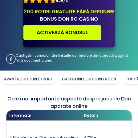
4.9





200 ROTIRI GRATUITE FĂRĂ DEPUNERE
BONUS DON.RO CASINO
ACTIVEAZĂ BONUSUL
Câștigăm comision din linkurile comerciale din această pagină,
fără cost pentru tine.
AVANTAJE JOCURI DON.RO
AVANTAJE JOCURI DON.RO
CATEGORII DE JOCURI LA DON
CATEGORII DE JOCURI LA DON
TOP P
TOP P
Cele mai importante aspecte despre jocurile Don
aparate online
Informații
Detalii
⭐ Număr jocuri Don aparate online
4700+