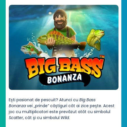
Ești pasionat de pescuit? Atunci cu
Big Bass
Bonanza
vei „prinde” câștiguri cât ai zice pește. Acest
joc cu multiplicatori este prevăzut atât cu simbolul
Scatter
, cât și cu simbolul
Wild
.