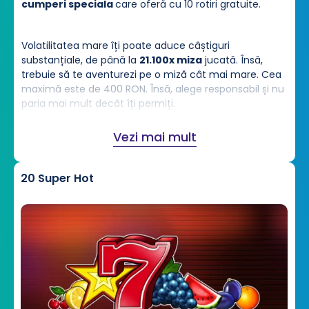
cumperi speciala
care oferă cu 10 rotiri gratuite.
Volatilitatea mare îți poate aduce câștiguri
substanțiale, de până la
21.100x miza
jucată. Însă,
trebuie să te aventurezi pe o miză cât mai mare. Cea
maximă este de 400 RON. Însă, alege responsabil și nu
paria mai mult decât îți permiți.
Vezi mai mult
20 Super Hot