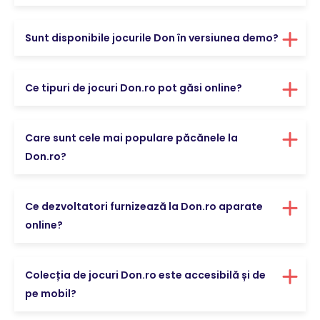
Sunt disponibile jocurile Don în versiunea demo?
Ce tipuri de jocuri Don.ro pot găsi online?
Care sunt cele mai populare păcănele la
Don.ro?
Ce dezvoltatori furnizează la Don.ro aparate
online?
Colecția de jocuri Don.ro este accesibilă și de
pe mobil?