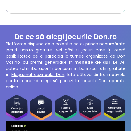
De ce să alegi jocurile Don.ro
Platforma dispune de o colecție ce cuprinde nenumărate
jocuri Don.ro gratuite. Vei găsi și jocuri care îți oferă
posibilitatea de a participa la
turnee organizate de Don
Casino
, cu premii generoase în
monede de aur
. Le vei
putea schimba apoi în bonusuri în bani sau rotiri gratuite
în
Magazinul cazinoului Don
. Iată câteva dintre motivele
pentru care să alegi să pariezi la jocurile Don aparate
online.