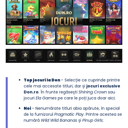
Top jocuri la Don
– Selecție ce cuprinde printre
cele mai accesate titluri, dar și
jocuri exclusive
Don.ro
. În frunte regăsești
Shining Crown
sau
jocuri
Ela Games
pe care le poți juca doar aici;
Noi
– Nenumărate titluri abia apărute, în special
de la furnizorul
Pragmatic Play
. Printre acestea se
numără
Wild Wild Bananas
și
Pinup Girls
;