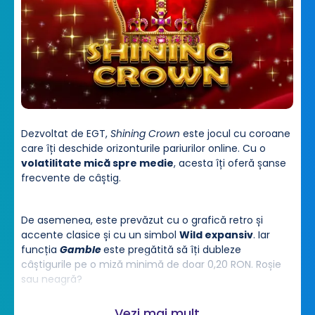
Dezvoltat de EGT,
Shining Crown
este jocul cu coroane
care îți deschide orizonturile pariurilor online. Cu o
volatilitate mică spre medie
, acesta îți oferă șanse
frecvente de câștig.
De asemenea, este prevăzut cu o grafică retro și
accente clasice și cu un simbol
Wild expansiv
. Iar
funcția
Gamble
este pregătită să îți dubleze
câștigurile pe o miză minimă de doar 0,20 RON. Roșie
sau neagră?
Vezi mai mult