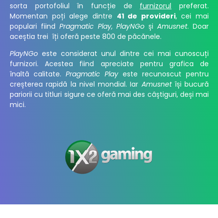
sorta portofoliul în funcție de
furnizorul
preferat.
Momentan poți alege dintre
41
de provideri
, cei mai
populari fiind
Pragmatic Play, PlayNGo
și
Amusnet
. Doar
aceștia trei îți oferă peste 800 de păcănele.
PlayNGo
este considerat unul dintre cei mai cunoscuți
furnizori. Acestea fiind apreciate pentru grafica de
înaltă calitate.
Pragmatic Play
este recunoscut pentru
creșterea rapidă la nivel mondial. Iar
Amusnet
își bucură
pariorii cu titluri sigure ce oferă mai des câștiguri, deși mai
mici.