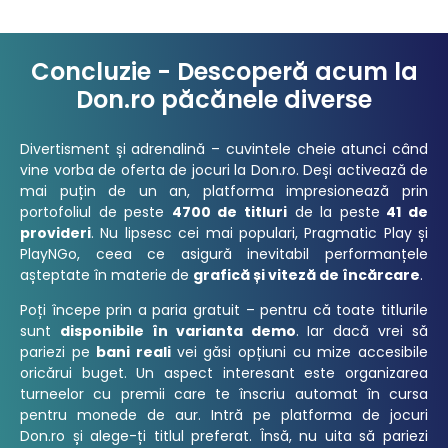
Concluzie - Descoperă acum la
Don.ro păcănele diverse
Divertisment și adrenalină – cuvintele cheie atunci când
vine vorba de oferta de jocuri la Don.ro. Deși activează de
mai puțin de un an, platforma impresionează prin
portofoliul de peste
4700 de
titluri
de la peste
41 de
provideri
. Nu lipsesc cei mai populari, Pragmatic Play și
PlayNGo, ceea ce asigură inevitabil performanțele
așteptate în materie de
grafică și viteză de încărcare
.
Poți începe prin a paria gratuit – pentru că toate titlurile
sunt
disponibile în varianta demo
. Iar dacă vrei să
pariezi pe
bani reali
vei găsi opțiuni cu mize accesibile
oricărui buget. Un aspect interesant este organizarea
turneelor cu premii care te înscriu automat în cursa
pentru monede de aur. Intră pe platforma de jocuri
Don.ro și alege-ți titlul preferat. Însă, nu uita să pariezi