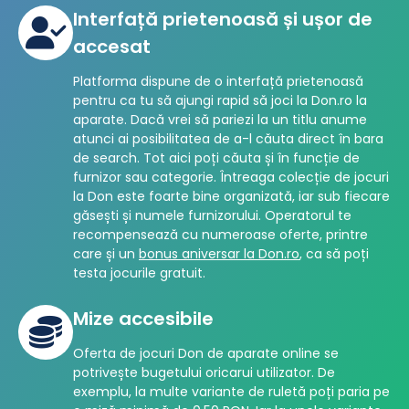
Interfață prietenoasă și ușor de
accesat
Platforma dispune de o interfață prietenoasă
pentru ca tu să ajungi rapid să joci la Don.ro la
aparate. Dacă vrei să pariezi la un titlu anume
atunci ai posibilitatea de a-l căuta direct în bara
de search. Tot aici poți căuta și în funcție de
furnizor sau categorie. Întreaga colecție de jocuri
la Don este foarte bine organizată, iar sub fiecare
găsești și numele furnizorului. Operatorul te
recompensează cu numeroase oferte, printre
care și un
bonus aniversar la Don.ro
, ca să poți
testa jocurile gratuit.
Mize accesibile
Oferta de jocuri Don de aparate online se
potrivește bugetului oricarui utilizator. De
exemplu, la multe variante de ruletă poți paria pe