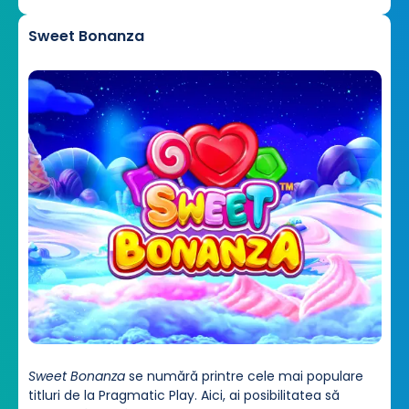
Sweet Bonanza
Sweet Bonanza
se numără printre cele mai populare
titluri de la Pragmatic Play. Aici, ai posibilitatea să