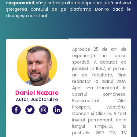
responsabil
, să-ți setezi limite de depunere și să activezi
ștergerea contului de pe platforma Don.ro
dacă le
depășești constant.
Aproape 25 de ani de
experiență în presa
sportivă. A debutat ca
jurnalist în 1997, în primul
an de facultate, fiind
redactor la ziarul ZIUA.
Apoi s-a transferat la
Daniel Nazare
Sportul Românesc,
Autor, Jucătorul.ro
Evenimentul Zilei,
Prosport, Adevărul,
Cancan și Click.ro. A fost
invitat permanent, de-a
lungul timpului, la
posturile GSP TV, TV