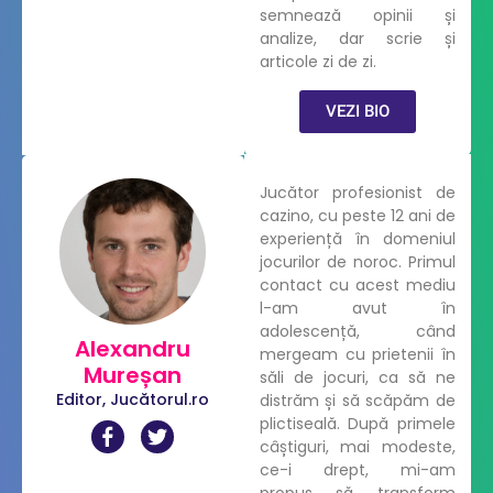
semnează opinii și
analize, dar scrie și
articole zi de zi.
VEZI BIO
Jucător profesionist de
cazino, cu peste 12 ani de
experiență în domeniul
jocurilor de noroc. Primul
contact cu acest mediu
l-am avut în
adolescență, când
Alexandru
mergeam cu prietenii în
Mureșan
săli de jocuri, ca să ne
Editor, Jucătorul.ro
distrăm și să scăpăm de
plictiseală. După primele
câștiguri, mai modeste,
ce-i drept, mi-am
propus să transform