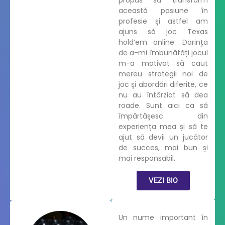
această pasiune în
profesie și astfel am
ajuns să joc Texas
hold’em online. Dorința
de a-mi îmbunătăți jocul
m-a motivat să caut
mereu strategii noi de
joc și abordări diferite, ce
nu au întârziat să dea
roade. Sunt aici ca să
împărtășesc din
experiența mea și să te
ajut să devii un jucător
de succes, mai bun și
mai responsabil.
VEZI BIO
Un nume important în