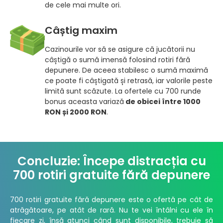
de cele mai multe ori.
Câștig maxim
Cazinourile vor să se asigure că jucătorii nu
câștigă o sumă imensă folosind rotiri fără
depunere. De aceea stabilesc o sumă maximă
ce poate fi câștigată și retrasă, iar valorile peste
limită sunt scăzute. La ofertele cu 700 runde
bonus aceasta variază
de obicei între 1000
RON și 2000 RON
.
Concluzie: Începe distracția cu
700 rotiri gratuite fără depunere
700 rotiri gratuite fără depunere este o ofertă pe cât de
atrăgătoare, pe atât de rară. Nu te vei întâlni cu ele în
fiecare zi, însă atunci când sunt disponibile, trebuie să