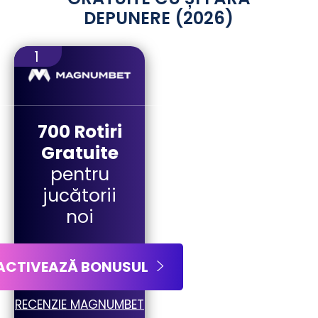
Am actualizat bonusurile
cu 700 rotiri gratuite
DEPUNERE (2026)
Am verificat valabilitatea
și t&c ale bonusurilor
cu 700 rotiri gratuite
Am actualizat tabelul
cu top 3 oferte cu 700 rotiri
gratuite
Am adăugat informații
despre oferta cu
700
runde gratuite la cazinoul Totogaming;
Am adăugat o secțiune
care detaliază oferta cu
700 rotiri gratuite la cazinoul Spin.ro;
Am scos oferta de la
King Casino, deoarece nu
700 Rotiri
este disponibilă în prezent;
Gratuite
pentru
jucătorii
noi
ACTIVEAZĂ BONUSUL
RECENZIE MAGNUMBET