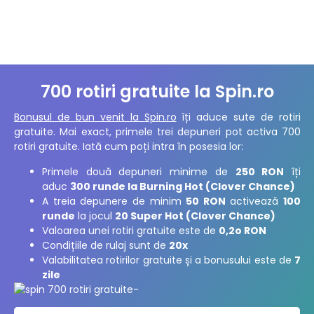
700 rotiri gratuite la Spin.ro
Bonusul de bun venit la Spin.ro
îți aduce sute de rotiri
gratuite. Mai exact, primele trei depuneri pot activa 700
rotiri gratuite. Iată cum poți intra în posesia lor:
Primele două depuneri minime de
250 RON
îți
aduc
300 runde la Burning Hot (Clover Chance)
A treia depunere de minim
50 RON
activează
100
runde
la jocul
20 Super Hot (Clover Chance)
Valoarea unei rotiri gratuite este de
0,2o RON
Condițiile de rulaj sunt de
20x
Valabilitatea rotirilor gratuite și a bonusului este de
7
zile