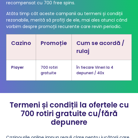
recompensat cu 700 free spins.
Atâta timp cât aceste campanii au termeni și condiții
rezonabile, merită să profiți de ele, mai ales atunci când
vorbim despre promoții recurente care revin periodic.
Cazino
Promoție
Cum se acordă /
rulaj
Player
700 rotiri
În fiecare Vineri la 4
gratuite
depuneri / 40x
Termeni și condiții la ofertele cu
700 rotiri gratuite cu/fără
depunere
Cazinourile online impun reguli clare pentru jucătorii care