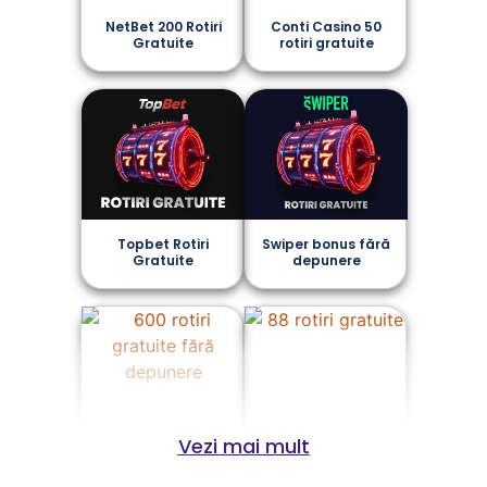
NetBet 200 Rotiri
Conti Casino 50
Gratuite
rotiri gratuite
Topbet Rotiri
Swiper bonus fără
Gratuite
depunere
Vezi mai mult
600 rotiri gratuite
88 rotiri gratuite
fără depunere