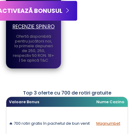
ACTIVEAZĂ BONUSUL
RECENZIE SPIN.RO
Ofertă disponibilă
pentru jucătorii noi,
la primele depuneri
de 250, 250,
respectiv 50 RON. 18+
| Se aplică T&C
Top 3 oferte cu 700 de rotiri gratuite
Valoare Bonus
Nume Cazino
🔥 700 rotiri gratis în pachetul de bun venit
Magnumbet