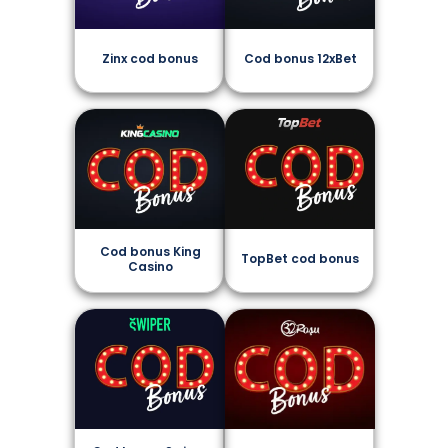
Zinx cod bonus
Cod bonus 12xBet
Cod bonus King
TopBet cod bonus
Casino