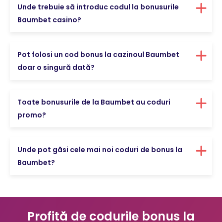
Unde trebuie să introduc codul la bonusurile
Baumbet casino?
Pot folosi un cod bonus la cazinoul Baumbet
doar o singură dată?
Toate bonusurile de la Baumbet au coduri
promo?
Unde pot găsi cele mai noi coduri de bonus la
Baumbet?
Profită de codurile bonus la