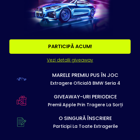
PARTICIPĂ ACUM!
Vezi detalii giveaway
MARELE PREMIU PUS ÎN JOC
Extragere Oficială BMW Seria 4
GIVEAWAY-URI PERIODICE
Premii Apple Prin Tragere La Sorți
O SINGURĂ ÎNSCRIERE
Participi La Toate Extragerile