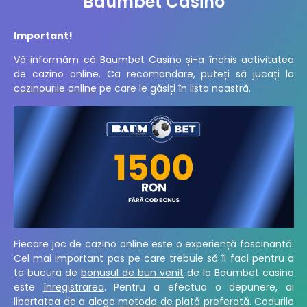
Baumbet Casino
Important!
Vă informăm că Baumbet Casino și-a închis activitatea
de cazino online. Ca recomandare, puteți să jucați la
cazinourile online
pe care le găsiți în lista noastră.
Fiecare joc de cazino online este o experiență fascinantă.
Cel mai important pas pe care trebuie să îl faci pentru a
te bucura de
bonusul de bun venit
de la Baumbet casino
este
înregistrarea
. Pentru a efectua o depunere, ai
libertatea de a alege
metoda de plată preferată
. Codurile