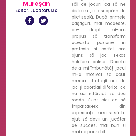
Mureșan
săli de jocuri, ca să ne
Editor, Jucătorul.ro
distrăm și să scăpăm de
plictiseală. După primele
câștiguri, mai modeste,
ce-i drept, mi-am
propus să transform
această pasiune în
profesie și astfel am
ajuns să joc Texas
hold’em online. Dorința
de a-mi îmbunătăți jocul
m-a motivat să caut
mereu strategii noi de
joc și abordări diferite, ce
nu au întârziat să dea
roade. Sunt aici ca să
împărtășesc din
experiența mea și să te
ajut să devii un jucător
de succes, mai bun și
mai responsabil.