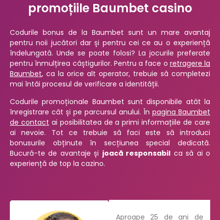
promoțiile Baumbet casino
Codurile bonus de la Baumbet sunt un mare avantaj
pentru noii jucători dar și pentru cei ce au o experiență
îndelungată. Unde se poate folosi? La jocurile preferate
pentru înmulțirea câștigurilor. Pentru a face o
retragere la
Baumbet
, ca la orice alt operator, trebuie să completezi
mai întâi procesul de verificare a identității.
Codurile promoționale Baumbet sunt disponibile atât la
înregistrare cât și pe parcursul anului. În
pagina Baumbet
de contact
ai posibilitatea de a primi informațiile de care
ai nevoie. Tot ce trebuie să faci este să introduci
bonusurile obținute în secțiunea special dedicată.
Bucură-te de avantaje și
joacă responsabil
ca să ai o
experiență de top la cazino.
Aproape 25 de ani de