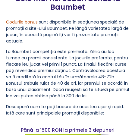
Baumbet
Codurile bonus
sunt disponibile în secțiunea specială de
promoții a site-ului Baumbet. Pe lângă varietatea largă de
jocuri, în această pagină îți vor fi prezentate promoții
actuale.
La Baumbet competiția este premiată. Zilnic au loc
turnee cu premii consistente. La jocurile preferate, pentru
fiecare leu jucat vei primi 1 punct. La finalul fiecărei curse
poți revendica premiul obținut. Contravaloarea acestuia
va fi creditată în contul tău în următoarele 48-72h.
Bonusul trebuie rulat de 40 de ori, iar premiul se acordă în
baza unui clasament. Dacă reușești să te situezi pe primul
loc vei putea obține până la 300 de lei.
Descoperă cum te poți bucura de acestea ușor și rapid.
Iată care sunt principalele promoții disponibile:
Până la 1500 RON la primele 3 depuneri