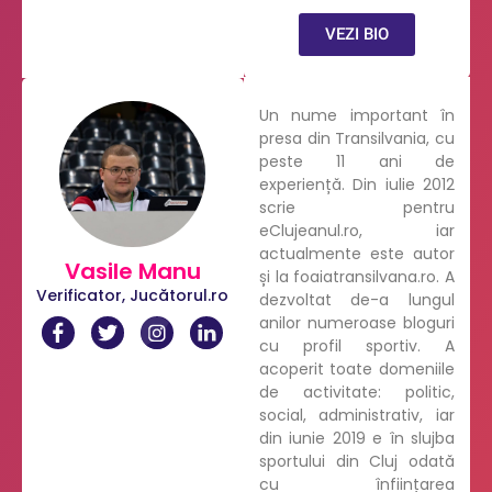
VEZI BIO
Un nume important în
presa din Transilvania, cu
peste 11 ani de
experiență. Din iulie 2012
scrie pentru
eClujeanul.ro, iar
actualmente este autor
Vasile Manu
și la foaiatransilvana.ro. A
Verificator, Jucătorul.ro
dezvoltat de-a lungul
anilor numeroase bloguri
cu profil sportiv. A
acoperit toate domeniile
de activitate: politic,
social, administrativ, iar
din iunie 2019 e în slujba
sportului din Cluj odată
cu înființarea