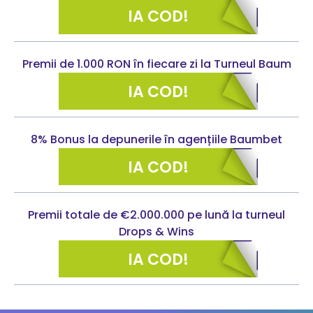
Nu este necesar
IA COD!
Premii de 1.000 RON în fiecare zi la Turneul Baum
Nu este necesar
IA COD!
8% Bonus la depunerile în agențiile Baumbet
Nu este necesar
IA COD!
Premii totale de €2.000.000 pe lună la turneul
Drops & Wins
Nu este necesar
IA COD!