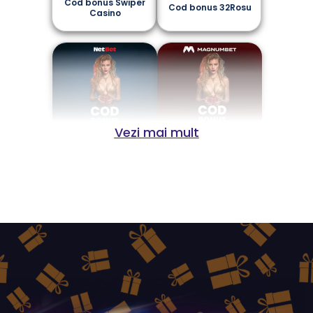
Cod bonus Swiper
Cod bonus 32Rosu
Casino
Vezi mai mult
Cod Bonus
Cod bonus Netbet
Magnumbet