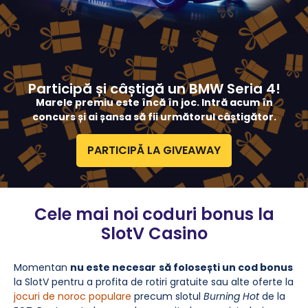
Participă și câștigă un BMW Seria 4!
Marele premiu este încă în joc. Intră acum în
concurs și ai șansa să fii următorul câștigător.
PARTICIPĂ LA GIVEAWAY
Cele mai noi coduri bonus la
SlotV Casino
Momentan
nu este necesar
să folosești un cod bonus
la SlotV pentru a profita de rotiri gratuite sau alte oferte la
jocuri de noroc populare
precum slotul
Burning Hot
de la