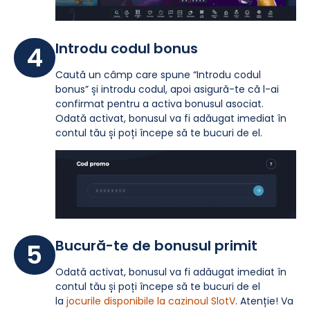
Introdu codul bonus
Caută un câmp care spune “Introdu codul
bonus” și introdu codul, apoi asigură-te că l-ai
confirmat pentru a activa bonusul asociat.
Odată activat, bonusul va fi adăugat imediat în
contul tău și poți începe să te bucuri de el.
Bucură-te de bonusul primit
Odată activat, bonusul va fi adăugat imediat în
contul tău și poți începe să te bucuri de el
la
jocurile disponibile la cazinoul SlotV
. Atenție! Va