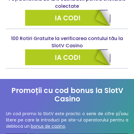
colectate
Nu e necesar
IA COD!
100 Rotiri Gratuite la verificarea contului tău la
SlotV Casino
Nu e necesar
IA COD!
Promoții cu cod bonus la SlotV
Casino
Un cod promo la SlotV este practic o serie de cifre și/sau
litere pe care le introduci pe site-ul operatorului pentru a
debloca un
bonus de cazino
.