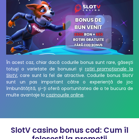
În acest caz, chiar dacă codurile bonus sunt rare, găsești
totuși o varietate de bonusuri și
rotiri promoționale la
SlotV
, care sunt la fel de atractive. Codurile bonus SlotV
sunt un pas important către o experiență de joc
îmbunătățită, și-ți oferă oportunitatea de a te bucura de
multe avantaje la
cazinourile online
.
SlotV casino bonus cod: Cum îl
folosești la promoții