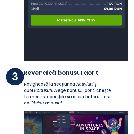
Revendică bonusul dorit
Navighează la secțiunea
Activități
și
apoi
Bonusuri.
Alege bonusul dorit, citește
termenii și candițiile și apasă butonul roșu
de
Obține bonusul
.