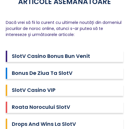
ARTICOLE ASEMĂNĂTOARE
Dacă vrei să fii la curent cu ultimele noutăți din domeniul
jocurilor de noroc online, atunci s-ar putea să te
intereseze și următoarele articole:
SlotV Casino Bonus Bun Venit
Bonus De Ziua Ta SlotV
SlotV Casino VIP
Roata Norocului SlotV
Drops And Wins La SlotV