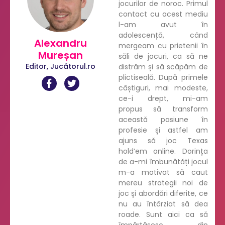
jocurilor de noroc. Primul
contact cu acest mediu
l-am avut în
adolescență, când
Alexandru
mergeam cu prietenii în
Mureșan
săli de jocuri, ca să ne
Editor, Jucătorul.ro
distrăm și să scăpăm de
plictiseală. După primele
câștiguri, mai modeste,
ce-i drept, mi-am
propus să transform
această pasiune în
profesie și astfel am
ajuns să joc Texas
hold’em online. Dorința
de a-mi îmbunătăți jocul
m-a motivat să caut
mereu strategii noi de
joc și abordări diferite, ce
nu au întârziat să dea
roade. Sunt aici ca să
împărtășesc din