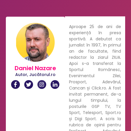
Aproape 25 de ani de
experiență în presa
sportivă. A debutat ca
jurnalist în 1997, în primul
an de facultate, fiind
redactor la ziarul ZIUA.
Apoi s-a transferat la
Daniel Nazare
Sportul Românesc,
Autor, Jucătorul.ro
Evenimentul Zilei,
Prosport, Adevărul,
Cancan și Click.ro. A fost
invitat permanent, de-a
lungul timpului, la
posturile GSP TV, TV
Sport, Telesport, Sport.ro
și Digi Sport. A scris la
rubrica de opinii pentru