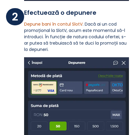
Efectuează o depunere
Depune bani în contul SlotV
. Dacă ai un cod
promoțional la SlotV, acum este momentul să-l
introduci. În funcție de natura codului ofertei, s-
ar putea să trebuiască să te duci la promoții sau
la depuneri.