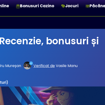
nline
Bonusuri Cazino
Jocuri
Păcăne
ecenzie, bonusuri și
ru Mureșan
Verificat de
Vasile Manu
oturi)