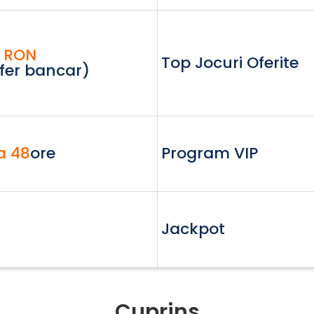
0 RON
Top Jocuri Oferite
fer bancar)
a 48
ore
Program VIP
Jackpot
Cuprins