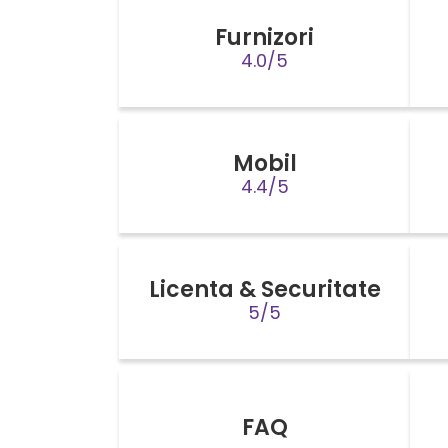
Furnizori
4.0/5
Mobil
4.4/5
Licenta & Securitate
5/5
FAQ