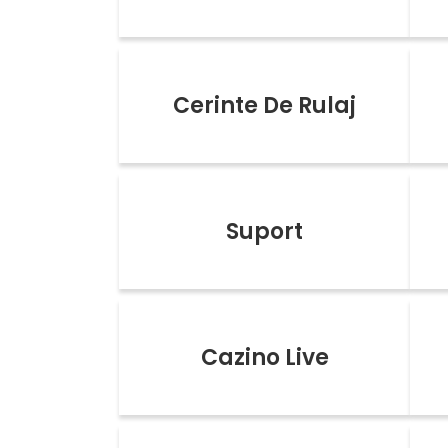
Cerinte De Rulaj
Suport
Cazino Live