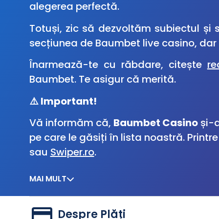
alegerea perfectă.
Totuși, zic să dezvoltăm subiectul și
secțiunea de Baumbet live casino, dar ș
Înarmează-te cu răbdare, citește
re
Baumbet. Te asigur că merită.
⚠️ Important!
Vă informăm că,
Baumbet Casino
și-a
pe care le găsiți în lista noastră. Printr
sau
Swiper.ro
.
MAI MULT
Despre Plăți