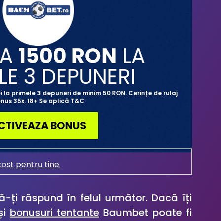
LA
1500 RON
LA
LE 3 DEPUNERI
oi la primele 3 depuneri de minim 50 RON. Cerințe de rulaj
nus 35x. 18+ Se aplică T&C
CTIVEAZA BONUS
ost pentru tine.
-ți răspund în felul următor. Dacă îți
 și
bonusuri tentante
Baumbet poate fi