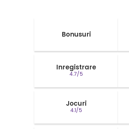
Bonusuri
Inregistrare
4.7/5
Jocuri
4.1/5