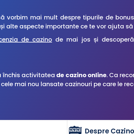
 să vorbim mai mult despre tipurile de bonu
i alte aspecte importante ce te vor ajuta să 
cenzia de cazino
de mai jos și descoperă 
 închis activitatea
de cazino online
. Ca reco
e cele
mai
nou lansate cazinouri pe care le 
Despre Cazin