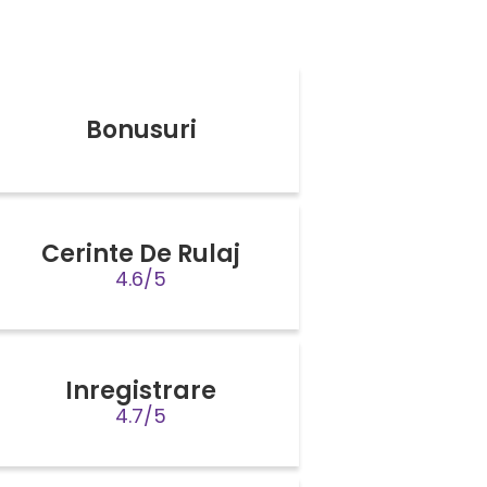
Bonusuri
Cerinte De Rulaj
4.6/5
Inregistrare
4.7/5