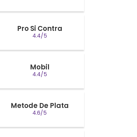
Pro Si Contra
4.4/5
Mobil
4.4/5
Metode De Plata
4.6/5