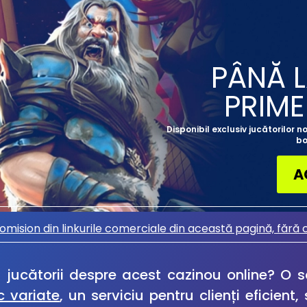
PÂNĂ 
PRIME
Disponibil exclusiv jucătorilor n
bo
A
mision din linkurile comerciale din această pagină, fără c
ucătorii despre acest cazinou online? O să
c variate
, un serviciu pentru clienți eficient,