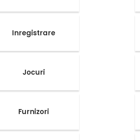
Inregistrare
Jocuri
Furnizori