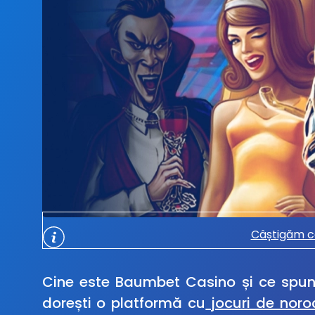
Câștigăm co
Cine este Baumbet Casino și ce spun j
dorești o platformă cu
jocuri de noro