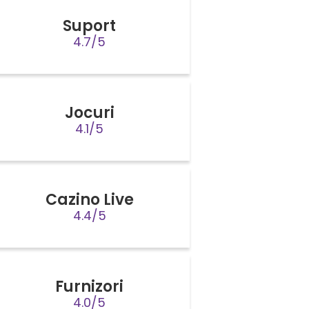
Suport
4.7/5
Jocuri
4.1/5
Cazino Live
4.4/5
Furnizori
4.0/5