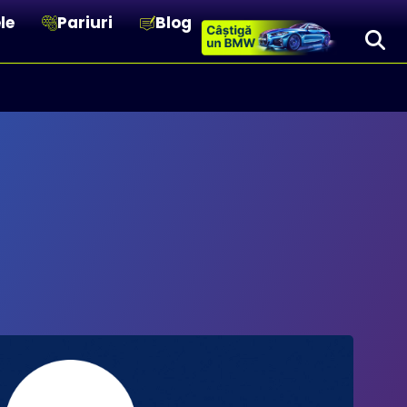
le
Pariuri
Blog