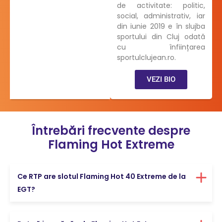
de activitate: politic,
social, administrativ, iar
din iunie 2019 e în slujba
sportului din Cluj odată
cu înființarea
sportulclujean.ro.
VEZI BIO
Întrebări frecvente despre
Flaming Hot Extreme
Ce RTP are slotul Flaming Hot 40 Extreme de la
EGT?