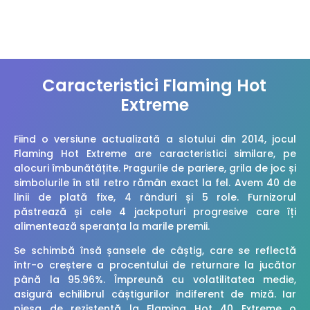
Caracteristici Flaming Hot
Extreme
Fiind o versiune actualizată a slotului din 2014, jocul
Flaming Hot Extreme are caracteristici similare, pe
alocuri îmbunătățite. Pragurile de pariere, grila de joc și
simbolurile în stil retro rămân exact la fel. Avem 40 de
linii de plată fixe, 4 rânduri și 5 role. Furnizorul
păstrează și cele 4 jackpoturi progresive care îți
alimentează speranța la marile premii.
Se schimbă însă șansele de câștig, care se reflectă
într-o creștere a procentului de returnare la jucător
până la 95.96%. Împreună cu volatilitatea medie,
asigură echilibrul câștigurilor indiferent de miză. Iar
piesa de rezistență la Flaming Hot 40 Extreme o