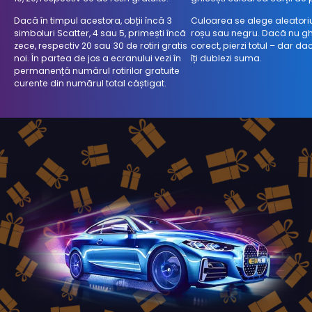
Dacă în timpul acestora, obții încă 3
Culoarea se alege aleatoriu 
simboluri Scatter, 4 sau 5, primești încă
roșu sau negru. Dacă nu gh
zece, respectiv 20 sau 30 de rotiri gratis
corect, pierzi totul – dar da
noi. În partea de jos a ecranului vezi în
îți dublezi suma.
permanență numărul rotirilor gratuite
curente din numărul total câștigat.