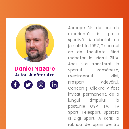
Aproape 25 de ani de
experiență în presa
sportivă. A debutat ca
jurnalist în 1997, în primul
an de facultate, fiind
redactor la ziarul ZIUA.
Apoi s-a transferat la
Daniel Nazare
Sportul Românesc,
Autor, Jucătorul.ro
Evenimentul Zilei,
Prosport, Adevărul,
Cancan și Click.ro. A fost
invitat permanent, de-a
lungul timpului, la
posturile GSP TV, TV
Sport, Telesport, Sport.ro
și Digi Sport. A scris la
rubrica de opinii pentru