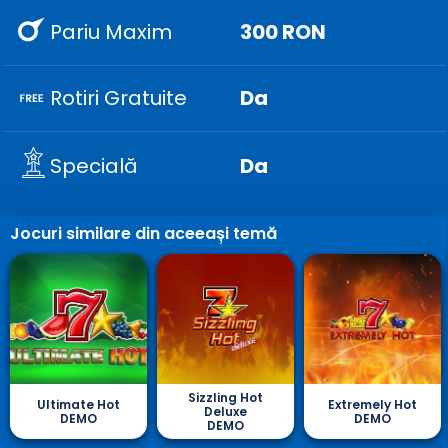
Pariu Maxim
300 RON
Da
Rotiri Gratuite
Da
Specială
Jocuri similare din aceeași temă
Sizzling Hot
Ultimate Hot
Extremely Hot
Deluxe
DEMO
DEMO
DEMO