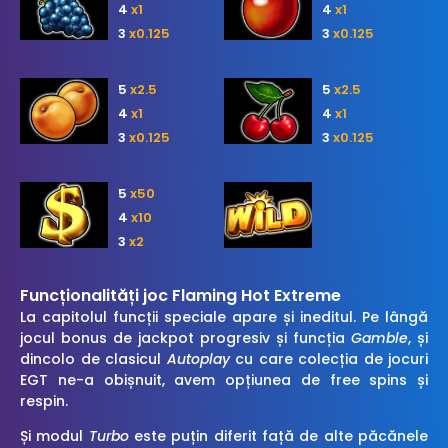
4
x1
4
x1
3
x0.125
3
x0.125
5
x2.5
5
x2.5
4
x1
4
x1
3
x0.125
3
x0.125
5
x50
4
x10
3
x2
Funcționalități joc Flaming Hot Extreme
La capitolul funcții speciale apare și ineditul. Pe lângă
jocul bonus de jackpot progresiv și funcția
Gamble
, și
dincolo de clasicul
Autoplay
cu care colecția de jocuri
EGT ne-a obișnuit, avem opțiunea de free spins și
respin.
Și modul
Turbo
este puțin diferit față de alte păcănele