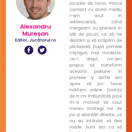
jocurilor de noroc. Primul
contact cu acest mediu
l-am avut în
adolescență, când
Alexandru
mergeam cu prietenii în
Mureșan
săli de jocuri, ca să ne
Editor, Jucătorul.ro
distrăm și să scăpăm de
plictiseală. După primele
câștiguri, mai modeste,
ce-i drept, mi-am
propus să transform
această pasiune în
profesie și astfel am
ajuns să joc Texas
hold’em online. Dorința
de a-mi îmbunătăți jocul
m-a motivat să caut
mereu strategii noi de
joc și abordări diferite, ce
nu au întârziat să dea
roade. Sunt aici ca să