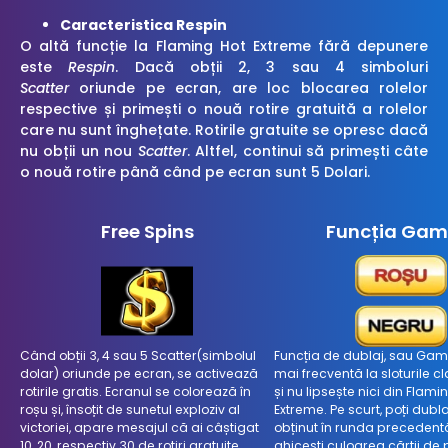
Caracteristica Respin
O altă funcție la Flaming Hot Extreme fără depunere
este
Respin
. Dacă obții 2, 3 sau 4 simboluri
Scatter
oriunde pe ecran, are loc blocarea rolelor
respective și primești o nouă rotire gratuită a rolelor
care nu sunt înghețate. Rotirile gratuite se opresc dacă
nu obții un nou
Scatter
. Altfel, continui să primești câte
o nouă rotire până când pe ecran sunt 5 Dolari.
Free Spins
Funcția Gam
Când obții 3, 4 sau 5 Scatter(simbolul
Funcția de dublaj, sau Gam
dolar) oriunde pe ecran, se activează
mai frecventă la sloturile c
rotirile gratis. Ecranul se colorează în
și nu lipsește nici din Flami
roșu și, însoțit de sunetul exploziv al
Extreme. Pe scurt, poți dubl
victoriei, apare mesajul că ai câștigat
obținut în runda preceden
10, 20, respectiv 30 de rotiri gratuite.
ghicești culoarea cărții de