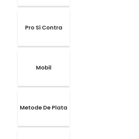
Pro Si Contra
Mobil
Metode De Plata