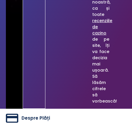
noastră,
ca și
toate
recenziile
de
cazino
de pe
site, îți
va face
decizia
mai
ușoară.
Să
lăsăm
cifrele
să
vorbească!
Despre Plăți