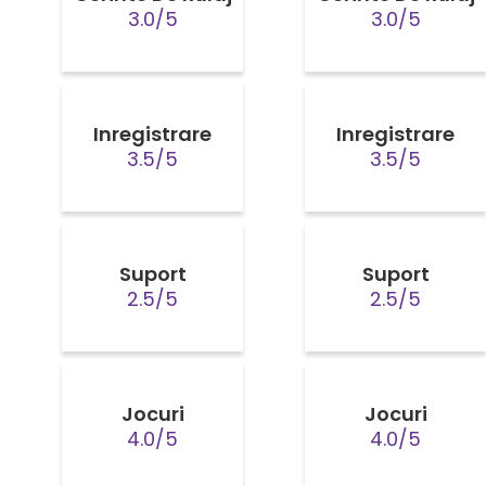
3.0/5
3.0/5
Inregistrare
Inregistrare
3.5/5
3.5/5
Suport
Suport
2.5/5
2.5/5
Jocuri
Jocuri
4.0/5
4.0/5