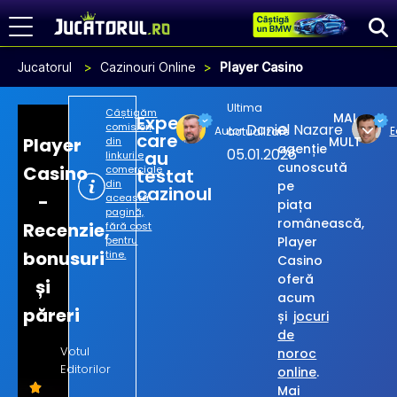
Jucatorul
>
Cazinouri Online
>
Player Casino
Ultima
Câștigăm
MAI
Experții
comision
Daniel Nazare
O
Autor
E
actualizare
care
Player
MULT
din
agenție
05.01.2026
au
linkurile
cunoscută
Casino
comerciale
testat
din
pe
cazinoul
-
această
piața
pagină,
românească,
Recenzie,
fără cost
pentru
Player
bonusuri
tine.
Casino
oferă
și
acum
păreri
și
jocuri
de
Votul
noroc
Editorilor
online
.

Mai