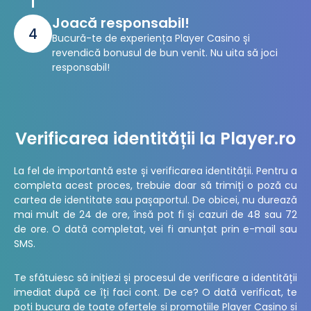
Joacă responsabil!
Bucură-te de experiența Player Casino și
revendică bonusul de bun venit. Nu uita să joci
responsabil!
Verificarea identității la Player.ro
La fel de importantă este și verificarea identității. Pentru a
completa acest proces, trebuie doar să trimiți o poză cu
cartea de identitate sau pașaportul. De obicei, nu durează
mai mult de 24 de ore, însă pot fi și cazuri de 48 sau 72
de ore. O dată completat, vei fi anunțat prin e-mail sau
SMS.
Te sfătuiesc să inițiezi și procesul de verificare a identității
imediat după ce îți faci cont. De ce? O dată verificat, te
poți bucura de toate ofertele și promoțiile Player Casino și