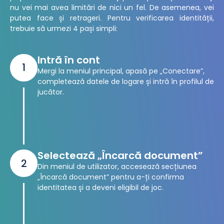
nu vei mai avea limitări de nici un fel. De asemenea, vei
putea face și retrageri. Pentru verificarea identității,
trebuie să urmezi 4 pași simpli:
Intră în cont
Mergi la meniul principal, apasă pe „Conectare”,
completează datele de logare și intră în profilul de
jucător.
Selectează „Încarcă document”
Din meniul de utilizator, accesează secțiunea
„Încarcă document” pentru a-ți confirma
identitatea și a deveni eligibil de joc.