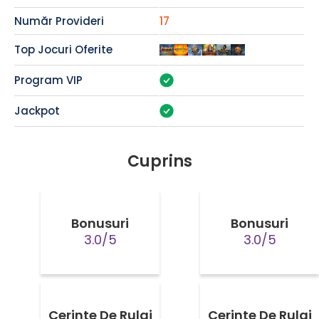
Număr Provideri
17
Top Jocuri Oferite
Program VIP
Jackpot
Cuprins
Bonusuri
Bonusuri
3.0/5
3.0/5
Cerinte De Rulaj
Cerinte De Rulaj