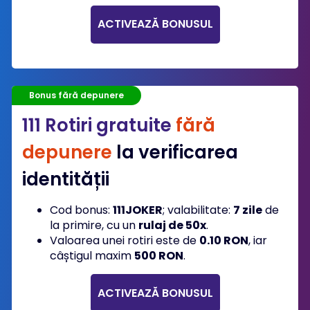
ACTIVEAZĂ BONUSUL
Bonus fără depunere
111 Rotiri gratuite
fără
depunere
la verificarea
identității
Cod bonus:
111JOKER
; valabilitate:
7 zile
de
la primire, cu un
rulaj de 50x
.
Valoarea unei rotiri este de
0.10 RON
, iar
câștigul maxim
500 RON
.
ACTIVEAZĂ BONUSUL