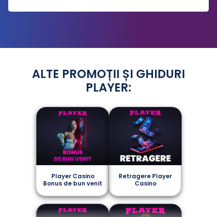
ALTE PROMOȚII ȘI GHIDURI
PLAYER:
Player Casino
Retragere Player
Bonus de bun venit
Casino