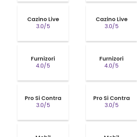
Cazino Live
Cazino Live
3.0/5
3.0/5
Furnizori
Furnizori
4.0/5
4.0/5
Pro Si Contra
Pro Si Contra
3.0/5
3.0/5