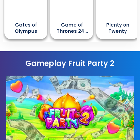
Gates of
Game of
Plenty on
Olympus
Thrones 243
Twenty
Ways
Gameplay Fruit Party 2