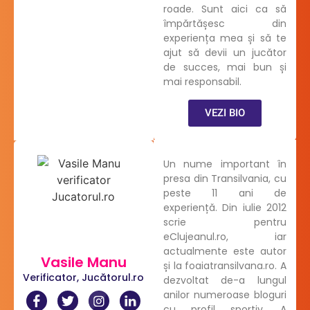
roade. Sunt aici ca să
împărtășesc din
experiența mea și să te
ajut să devii un jucător
de succes, mai bun și
mai responsabil.
VEZI BIO
Un nume important în
presa din Transilvania, cu
peste 11 ani de
experiență. Din iulie 2012
scrie pentru
eClujeanul.ro, iar
actualmente este autor
Vasile Manu
și la foaiatransilvana.ro. A
Verificator, Jucătorul.ro
dezvoltat de-a lungul
anilor numeroase bloguri
cu profil sportiv. A