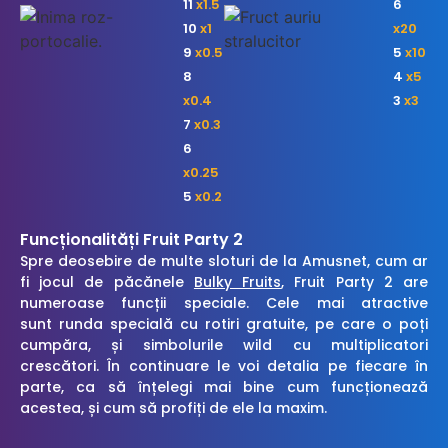
11
x1.5
6
10
x1
x20
9
x0.5
5
x10
8
4
x5
x0.4
3
x3
7
x0.3
6
x0.25
5
x0.2
Funcționalități Fruit Party 2
Spre deosebire de multe sloturi de
la
Amusnet, cum ar
fi jocul de
păcănele
Bulky Fruits
, Fruit Party 2 are
numeroase
funcții
speciale. Cele
mai
atractive
sunt
runda specială cu rotiri gratuite, pe care o poți
cumpăra, și simbolurile wild cu multiplicatori
crescători. În continuare le voi detalia pe fiecare în
parte, ca să înțelegi mai bine cum funcționează
acestea, și cum să profiți de ele la maxim.