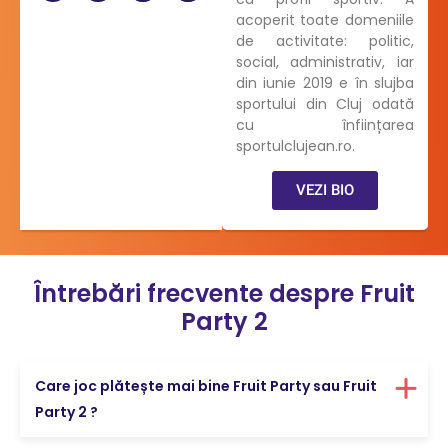
acoperit toate domeniile
de activitate: politic,
social, administrativ, iar
din iunie 2019 e în slujba
sportului din Cluj odată
cu înființarea
sportulclujean.ro.
VEZI BIO
Întrebări frecvente despre Fruit
Party 2
Care joc plătește mai bine Fruit Party sau Fruit
Party 2 ?