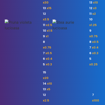
x30
13
x10
13
x15
12
x3
12
11
x2
x3.5
10
11
x2.5
x1.25
10
x1.5
9
9
x1
x0.75
8
8
x0.5
x0.75
7
x0.4
7
x0.5
6
x0.3
6
x0.4
5
5
x0.3
x0.25
15
x20
14
x10
13
x5
12
7
x2.5
x100