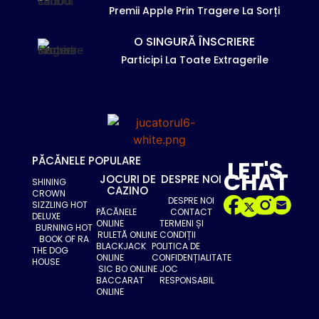
Premii Apple Prin Tragere La Sorți
O SINGURĂ ÎNSCRIERE
Participi La Toate Extragerile
PĂCĂNELE POPULARE
LET'S
CHAT
JOCURI DE
DESPRE NOI
SHINING
CAZINO
CROWN
DESPRE NOI
SIZZLING HOT
PĂCĂNELE
CONTACT
DELUXE
ONLINE
TERMENI ȘI
BURNING HOT
RULETĂ ONLINE
CONDIȚII
BOOK OF RA
BLACKJACK
POLITICA DE
THE DOG
ONLINE
CONFIDENȚIALITATE
HOUSE
SIC BO ONLINE
JOC
BACCARAT
RESPONSABIL
ONLINE