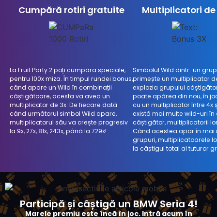
Cumpără rotiri gratuite
Multiplicatori de
La Fruit Party 2 poți cumpăra speciale,
Simbolul Wild dintr-un grup
pentru 100x miza. În timpul rundei bonus,
primește un multiplicator d
când apare un Wild în combinații
explozia grupului câștigăto
câștigătoare, acesta va avea un
poate apărea din nou, în jo
multiplicator de 3x. De fiecare dată
cu un multiplicator între 4x 
când următorul simbol Wild apare,
există mai multe wild-uri în
multiplicatorul său va crește progresiv
câștigător, multiplicatorii l
la 9x, 27x, 81x, 243x, până la 729x!
Când acestea apar în mai 
grupuri, multiplicatoarele l
la câștigul total al tuturor g
Participă și câștigă un BMW Seria 4!
Marele premiu este încă în joc. Intră acum în