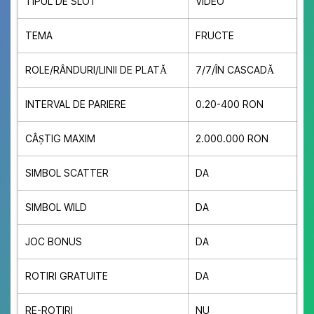
TIPUL DE SLOT
VIDEO
TEMA
FRUCTE
ROLE/RÂNDURI/LINII DE PLATĂ
7/7/ÎN CASCADĂ
INTERVAL DE PARIERE
0.20-400 RON
CÂȘTIG MAXIM
2.000.000 RON
SIMBOL SCATTER
DA
SIMBOL WILD
DA
JOC BONUS
DA
ROTIRI GRATUITE
DA
RE-ROTIRI
NU