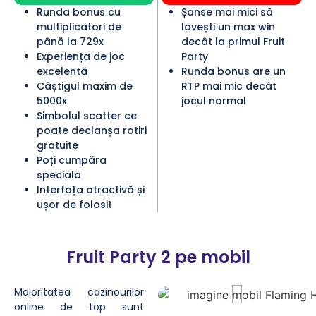
Runda bonus cu
Șanse mai mici să
multiplicatori de
lovești un max win
până la 729x
decât la primul Fruit
Experiența de joc
Party
excelentă
Runda bonus are un
Câștigul maxim de
RTP mai mic decât
5000x
jocul normal
Simbolul scatter ce
poate declanșa rotiri
gratuite
Poți cumpăra
speciala
Interfața atractivă și
ușor de folosit
Fruit Party 2 pe mobil
Majoritatea cazinourilor
online de top sunt