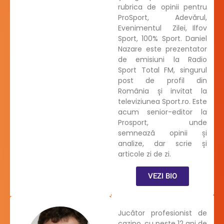
rubrica de opinii pentru
ProSport, Adevărul,
Evenimentul Zilei, Ilfov
Sport, 100% Sport. Daniel
Nazare este prezentator
de emisiuni la Radio
Sport Total FM, singurul
post de profil din
România și invitat la
televiziunea Sport.ro. Este
acum senior-editor la
Prosport, unde
semnează opinii și
analize, dar scrie și
articole zi de zi.
VEZI BIO
Jucător profesionist de
cazino, cu peste 12 ani de