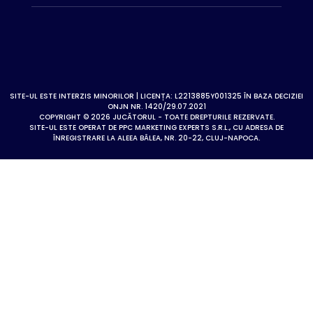
SITE-UL ESTE INTERZIS MINORILOR | LICENȚA: L2213885Y001325 ÎN BAZA DECIZIEI
ONJN NR. 1420/29.07.2021
COPYRIGHT © 2026 JUCĂTORUL - TOATE DREPTURILE REZERVATE.
SITE-UL ESTE OPERAT DE PPC MARKETING EXPERTS S.R.L., CU ADRESA DE
ÎNREGISTRARE LA ALEEA BÂLEA, NR. 20-22, CLUJ-NAPOCA.