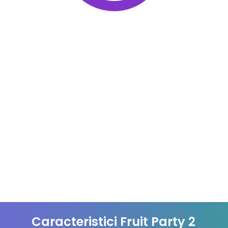
Caracteristici Fruit Party 2