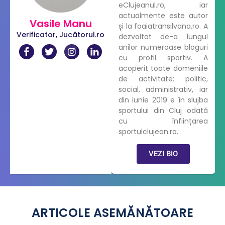
eClujeanul.ro, iar
actualmente este autor
Vasile Manu
și la foaiatransilvana.ro. A
Verificator, Jucătorul.ro
dezvoltat de-a lungul
anilor numeroase bloguri
cu profil sportiv. A
acoperit toate domeniile
de activitate: politic,
social, administrativ, iar
din iunie 2019 e în slujba
sportului din Cluj odată
cu înființarea
sportulclujean.ro.
VEZI BIO
ARTICOLE ASEMĂNĂTOARE