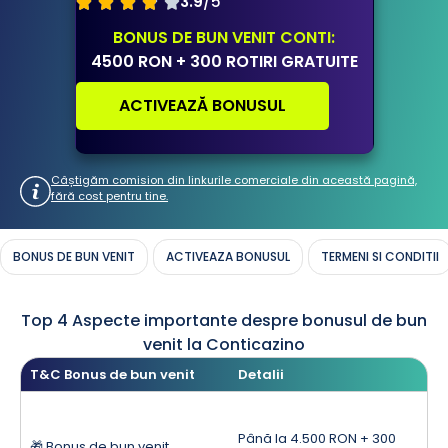
3.9





BONUS DE BUN VENIT CONTI:
4500 RON + 300 ROTIRI GRATUITE
ACTIVEAZĂ BONUSUL
Câștigăm comision din linkurile comerciale din această pagină,
fără cost pentru tine.
BONUS DE BUN VENIT
BONUS DE BUN VENIT
ACTIVEAZA BONUSUL
ACTIVEAZA BONUSUL
TERMENI SI CONDITII
TERMENI SI CONDITII
Top 4 Aspecte importante despre bonusul de bun
venit la Conticazino
T&C Bonus de bun venit
Detalii
Până la 4.500 RON + 300
🎁 Bonus de bun venit