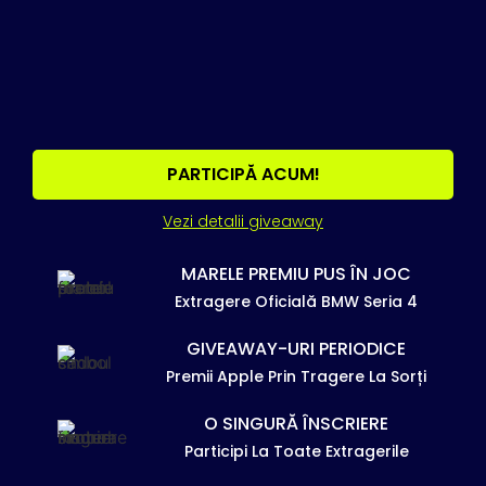
PARTICIPĂ ACUM!
Vezi detalii giveaway
MARELE PREMIU PUS ÎN JOC
Extragere Oficială BMW Seria 4
GIVEAWAY-URI PERIODICE
Premii Apple Prin Tragere La Sorți
O SINGURĂ ÎNSCRIERE
Participi La Toate Extragerile