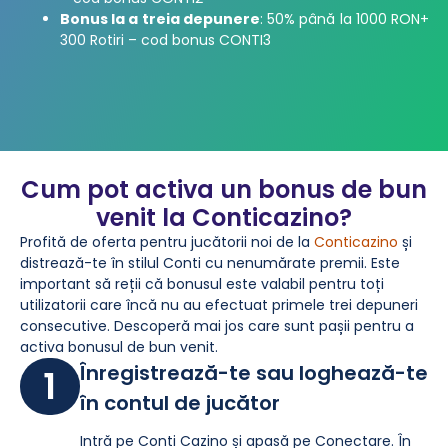
Bonus la a treia depunere
: 50% până la 1000 RON+
300 Rotiri – cod bonus CONTI3
Cum pot activa un bonus de bun
venit la Conticazino?
Profită de oferta pentru jucătorii noi de la
Conticazino
și
distrează-te în stilul Conti cu nenumărate premii. Este
important să reții că bonusul este valabil pentru toți
utilizatorii care încă nu au efectuat primele trei depuneri
consecutive. Descoperă mai jos care sunt pașii pentru a
activa bonusul de bun venit.
Înregistrează-te sau loghează-te
în contul de jucător
Intră pe Conti Cazino și apasă pe Conectare. În