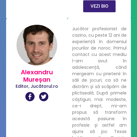
VEZI BIO
Jucător profesionist de
cazino, cu peste 12 ani de
experiență în domeniul
jocurilor de noroc. Primul
contact cu acest mediu
l-am avut în
adolescență, când
Alexandru
mergeam cu prietenii în
Mureșan
săli de jocuri, ca să ne
Editor, Jucătorul.ro
distrăm și să scăpăm de
plictiseală. După primele
câștiguri, mai modeste,
ce-i drept, mi-am
propus să transform
această pasiune în
profesie și astfel am
ajuns să joc Texas