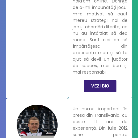
hold’em online. Dorința
de a-mi îmbunătăți jocul
m-a motivat să caut
mereu strategii noi de
joc și abordări diferite, ce
nu au întârziat să dea
roade. Sunt aici ca să
împărtășesc din
experiența mea și să te
ajut să devii un jucător
de succes, mai bun și
mai responsabil.
VEZI BIO
Un nume important în
presa din Transilvania, cu
peste 11 ani de
experiență. Din iulie 2012
scrie pentru