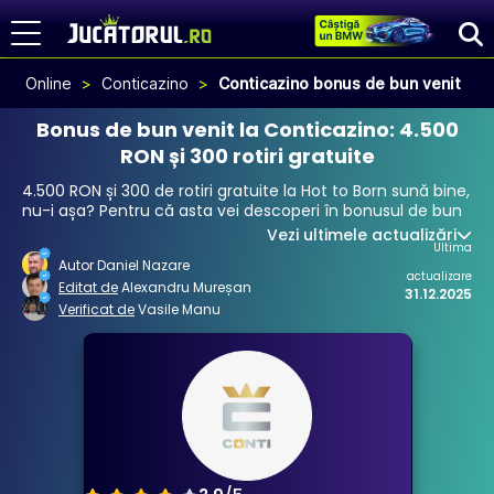
uri Online
>
Conticazino
>
Conticazino bonus de bun venit
Bonus de bun venit la Conticazino: 4.500
RON și 300 rotiri gratuite
4.500 RON și 300 de rotiri gratuite la Hot to Born sună bine,
venit de la Conticazino. Citește în continuare dacă vrei să
nu-i așa? Pentru că asta vei descoperi în bonusul de bun
af
Vezi ultimele actualizări
Ultima
Autor
Daniel Nazare
actualizare
Editat de
Alexandru Mureșan
31.12.2025
Verificat de
Vasile Manu