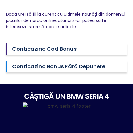
Dacă vrei să fii la curent cu ultimele noutăți din domeniul
jocurilor de noroc online, atunci s-ar putea să te
intereseze și următoarele articole:
Conticazino Cod Bonus
Conticazino Bonus Fără Depunere
CÂȘTIGĂ UN BMW SERIA 4