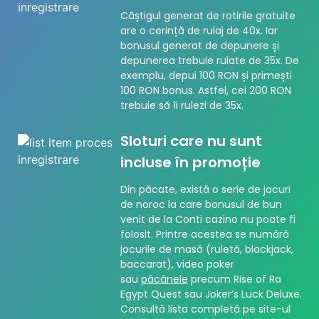
Câștigul generat de rotirile gratuite
are o cerință de rulaj de 40x. Iar
bonusul generat de depunere și
depunerea trebuie rulate de 35x. De
exemplu, depui 100 RON și primești
100 RON bonus. Astfel, cei 200 RON
trebuie să îi rulezi de 35x.
Sloturi care nu sunt
incluse în promoție
Din păcate, există o serie de jocuri
de noroc la care bonusul de bun
venit de la Conti cazino nu poate fi
folosit. Printre acestea se numără
jocurile de masă (ruletă, blackjack,
baccarat), video poker
sau
păcănele
precum Rise of Ra
Egypt Quest sau Joker’s Luck Deluxe.
Consultă lista completă pe site-ul