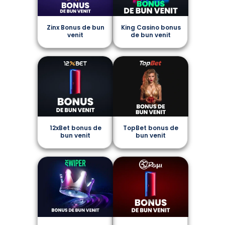
Zinx Bonus de bun
King Casino bonus
venit
de bun venit
12xBet bonus de
TopBet bonus de
bun venit
bun venit