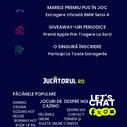
MARELE PREMIU PUS ÎN JOC
Extragere Oficială BMW Seria 4
GIVEAWAY-URI PERIODICE
Premii Apple Prin Tragere La Sorți
O SINGURĂ ÎNSCRIERE
Participi La Toate Extragerile
PĂCĂNELE POPULARE
LET'S
CHAT
JOCURI DE
DESPRE NOI
SHINING
CAZINO
CROWN
DESPRE NOI
SIZZLING HOT
PĂCĂNELE
CONTACT
DELUXE
ONLINE
TERMENI ȘI
BURNING HOT
RULETĂ ONLINE
CONDIȚII
BOOK OF RA