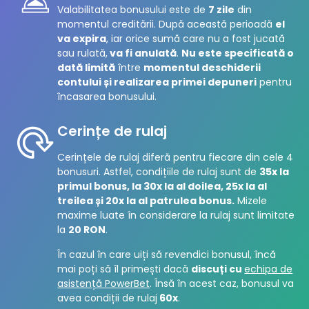
V
alabilitatea bonusului este
de
7 zile
din
momentul creditării
. După această perioadă
el
va expira
, iar orice sumă care nu a fost jucată
sau rulată,
va fi anulată
.
Nu este specificată o
dată limită
între
momentul deschiderii
contului și realizarea primei depuneri
pentru
încasarea bonusului.
Cerințe de rulaj
Cerințele de rulaj diferă pentru fiecare din cele 4
bonusuri. Astfel, condițiile de rulaj sunt de
35x la
primul bonus, la 30x la al doilea, 25x la al
treilea și 20x la al patrulea bonus.
Mizele
maxime luate în considerare la rulaj sunt
limitate
la
20 RON
.
În cazul în care uiți să revendici bonusul, încă
mai poți să îl
primești
dacă
discuți cu
echipa de
asistență PowerBet
. Însă în acest caz, bonusul va
avea
condiții de rulaj
60x
.