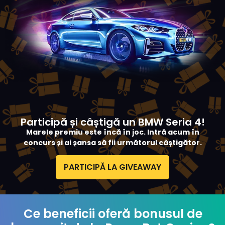
Participă și câștigă un BMW Seria 4!
Marele premiu este încă în joc. Intră acum în
concurs și ai șansa să fii următorul câștigător.
PARTICIPĂ LA GIVEAWAY
Ce beneficii oferă bonusul de