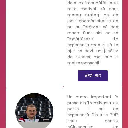
de a-mi îmbunătăți jocul
m-a motivat să caut
mereu strategii noi de
joc și abordări diferite, ce
nu au întârziat să dea
roade. Sunt aici ca să
împărtășesc din
experiența mea și să te
ajut să devii un jucător
de succes, mai bun și
mai responsabil.
VEZI BIO
Un nume important în
presa din Transilvania, cu
peste 11 ani de
experiență. Din iulie 2012
scrie pentru
eClujeanul.ro, iar