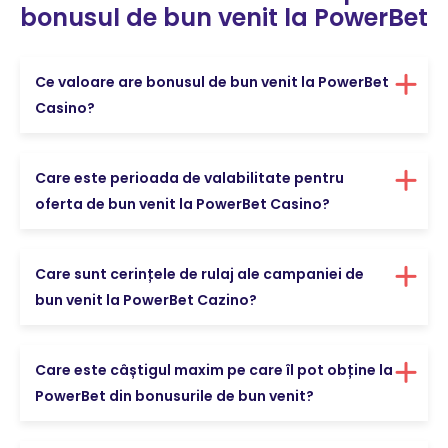
bonusul de bun venit la PowerBet
Ce valoare are bonusul de bun venit la PowerBet
Casino?
Care este perioada de valabilitate pentru
oferta de bun venit la PowerBet Casino?
Care sunt cerințele de rulaj ale campaniei de
bun venit la PowerBet Cazino?
Care este câștigul maxim pe care îl pot obține la
PowerBet din bonusurile de bun venit?