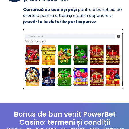
Continuă cu aceiași pași
pentru a beneficia de
ofertele pentru a treia și a patra depunere și
joacă-te la sloturile participante
.
Bonus de bun venit PowerBet
Casino: termeni și condiții