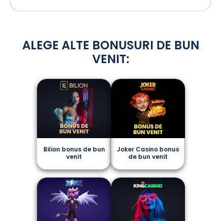
ALEGE ALTE BONUSURI DE BUN
VENIT:
Bilion bonus de bun
Joker Casino bonus
venit
de bun venit