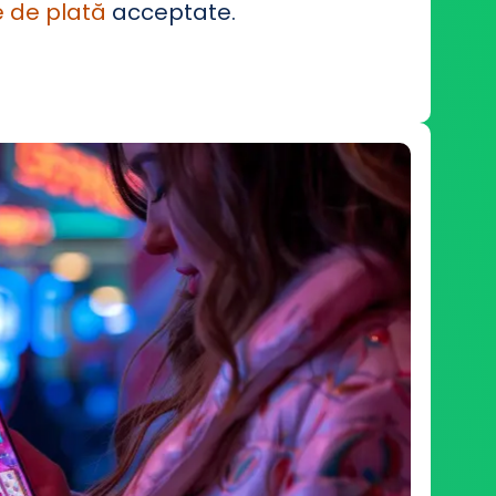
 de plată
acceptate.