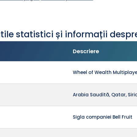
tile statistici și informații desp
Descriere
Wheel of Wealth Multiplaye
Arabia Saudită, Qatar, Siri
Sigla companiei Bell Fruit