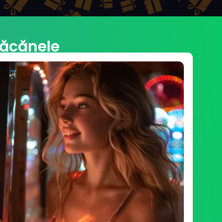
 păcănele