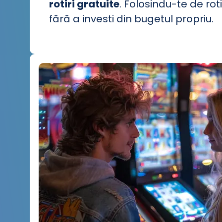
rotiri gratuite
. Folosindu-te de roti
fără a investi din bugetul propriu.