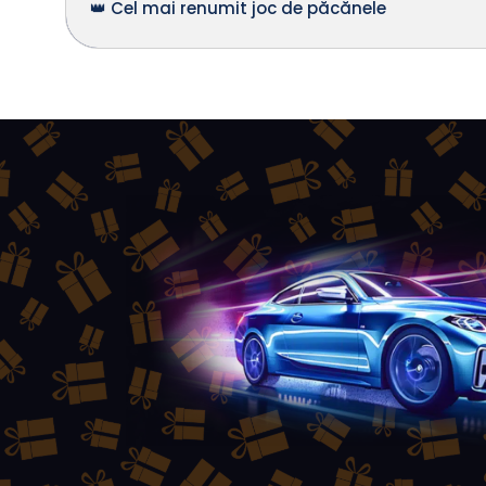
👑 Cel mai renumit joc de păcănele