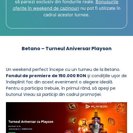
să pariezi exclusiv din fondurile reale.
Bonusurile
oferite în weekend de cazinouri
nu pot fi utilizate în
cadrul acestor turnee.
Betano – Turneul Aniversar Playson
Un weekend perfect începe cu un turneu de la Betano.
Fondul de premiere de 150.000 RON
și condițiile ușor de
îndeplinit fac din acest eveniment o alegere ideală.
Pentru a participa trebuie, în primul rând, să apeși pe
butonul
Vreau să particip
din cadrul promoției.