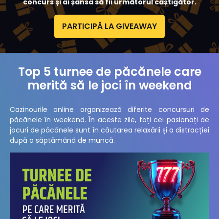
concurs și ai șansa să fii următorul câștigător.
PARTICIPĂ LA GIVEAWAY
Top 5 turnee de păcănele care
merită să le joci în weekend
Cazinourile online organizează diferite
concursuri de
păcănele în weekend
. În aceste zile, toți cei pasionați de
jocuri de păcănele
sunt în căutarea relaxării și a distracției
după o săptămână de muncă.