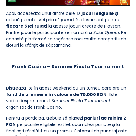
Apoi, accesează unul dintre cele
17 jocuri eligibile
și
adună puncte. Vei primi
1 punct
în clasament pentru
fiecare 5 lei rulați
la aceste jocuri create de Playson.
Printre jocurile participante se numără și
Solar Queen
. P
e
această platformă se regăsesc mai multe
competiții de
sloturi la sfârșit de săptămână.
Frank Casino – Summer Fiesta Tournament
Distrează-te în acest weekend cu un turneu care are un
fond de premiere în valoare de 75.000 RON
. Este
vorba despre turneul
Summer Fiesta Tournament
organizat de Frank Casino.
Pentru a participa, trebuie să plasezi
pariuri
de minim 2
RON
pe jocurile eligibile. Astfel, acumulezi puncte și la
final ești răsplătit cu un premiu. Sistemul de punctaj este