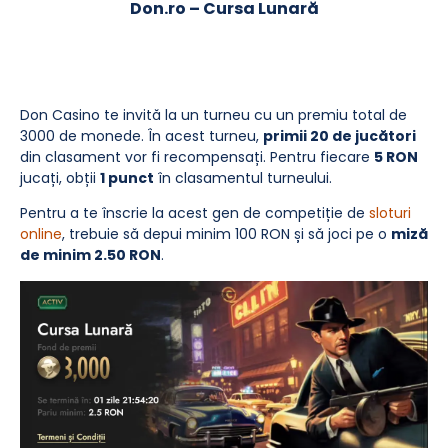
Don.ro – Cursa Lunară
Don Casino te invită la un turneu cu un premiu total de
3000 de monede. În acest turneu,
primii 20 de jucători
din clasament vor fi recompensați. Pentru fiecare
5 RON
jucați, obții
1 punct
în clasamentul turneului.
Pentru a te înscrie la acest gen de
competiție
de
sloturi
online
, trebuie să depui minim 100 RON și să joci pe o
miză
de minim 2.50 RON
.