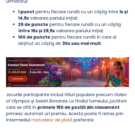
următorul:
1 punct
pentru fiecare rundă cu un câștig între
1x și
14,9x
valoarea pariului inițial;
25 de puncte
pentru fiecare rundă cu un câștig
între 15x și 29,9x
valoarea pariului inițial;
100 de puncte
pentru fiecare rundă în care ai
obținut un câștig de
30x sau mai mult
.
Jocurile participante includ titluri populare precum
Gates
of Olympus
și
Sweet Bonanza.
La finalul turneului, jucătorii
care se află în
primele 150 de poziții din clasament
primesc automat un premiu. Acesta poate fi retras prin
intermediul
metodelor de plată
preferate.