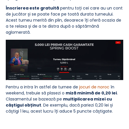
Înscrierea este gratuită
pentru toți cei care au un
cont
de jucător
și se poate face pe toată durata turneului.
Acest turneu merită din plin, deoarece îți oferă ocazia de
a te relaxa și de a te distra după o săptămână
aglomerată.
Pentru a intra în astfel de
turnee de
jocuri de noroc
în
weekend
, trebuie să plasezi o
miză minimă
de 0,20 lei
.
Clasamentul se bazează pe
multiplicarea mizei cu
câștigul obținut
. De exemplu, dacă pariezi 0,20 lei și
câștigi 1 leu, acest lucru îți aduce 5
puncte câștigate
.