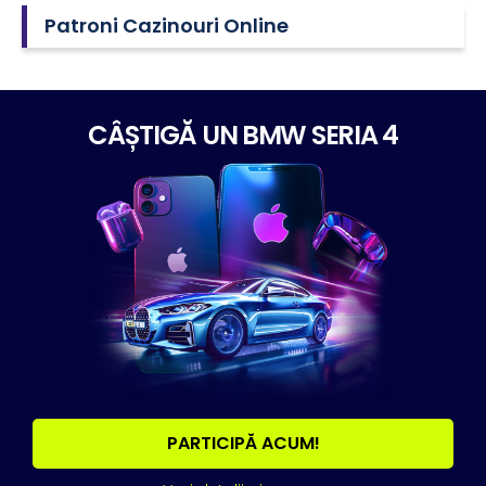
Patroni Cazinouri Online
CÂȘTIGĂ UN BMW SERIA 4
PARTICIPĂ ACUM!