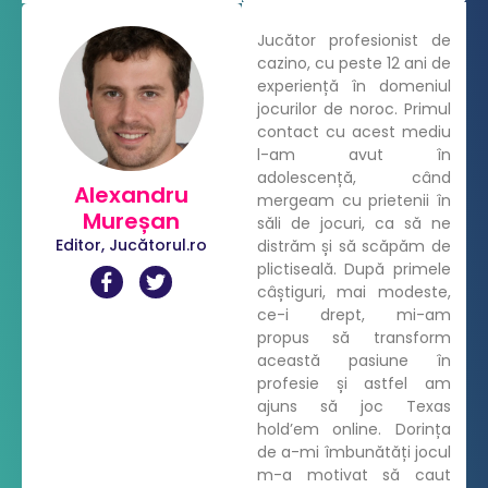
Jucător profesionist de
cazino, cu peste 12 ani de
experiență în domeniul
jocurilor de noroc. Primul
contact cu acest mediu
l-am avut în
adolescență, când
Alexandru
mergeam cu prietenii în
Mureșan
săli de jocuri, ca să ne
Editor, Jucătorul.ro
distrăm și să scăpăm de
plictiseală. După primele
câștiguri, mai modeste,
ce-i drept, mi-am
propus să transform
această pasiune în
profesie și astfel am
ajuns să joc Texas
hold’em online. Dorința
de a-mi îmbunătăți jocul
m-a motivat să caut