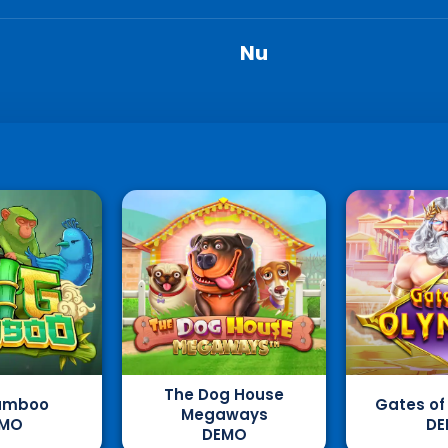
Nu
The Dog House
amboo
Gates of
Megaways
MO
DE
DEMO