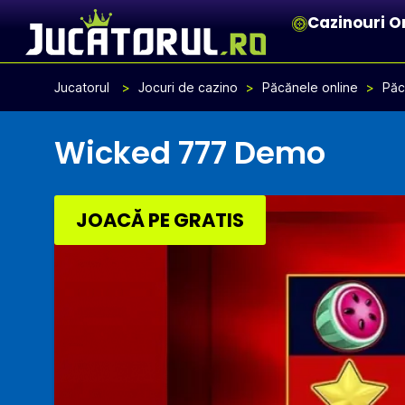
Cazinouri O
Jucatorul
>
Jocuri de cazino
>
Păcănele online
>
Păc
Wicked 777 Demo
JOACĂ PE GRATIS