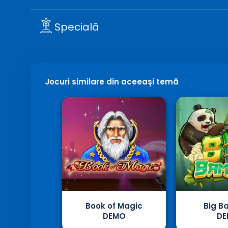
Specială
Jocuri similare din aceeași temă
Book of Magic
Big B
DEMO
DE