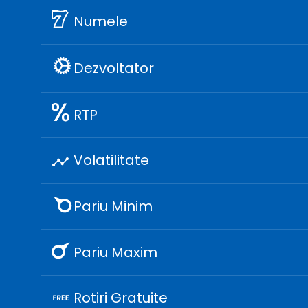
Numele
Dezvoltator
RTP
Volatilitate
Pariu Minim
Pariu Maxim
Rotiri Gratuite