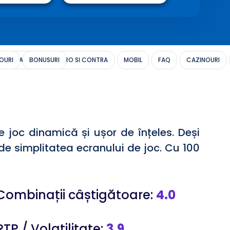
OURI
GAMEPLAY
BONUSURI
PRO SI CONTRA
MOBIL
FAQ
CAZINOURI
e joc dinamică și ușor de înțeles. Deși
de simplitatea ecranului de joc. Cu 100
Combinații câștigătoare:
4.0
RTP / Volatilitate:
3.9