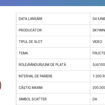
DATA LANSĂRII
04 IUNI
PRODUCĂTOR
SKYWI
TIPUL DE SLOT
VIDEO
TEMA
FRUCTE
ROLE/RÂNDURI/LINII DE PLATĂ
5/4/100
INTERVAL DE PARIERE
1-200 
CÂȘTIG MAXIM
200.00
SIMBOL SCATTER
DA