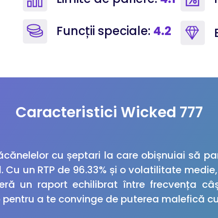
Funcții speciale:
4.2
Caracteristici Wicked 777
ănelelor cu șeptari la care obișnuiai să pari
. Cu un RTP de 96.33% și o volatilitate medi
feră un raport echilibrat între frecvența câ
 pentru a te convinge de puterea malefică cu