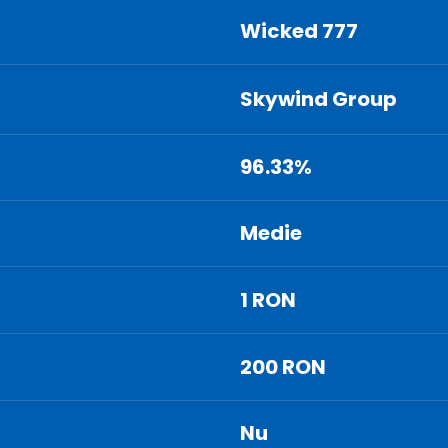
Wicked 777
Skywind Group
96.33%
Medie
1 RON
200 RON
Nu