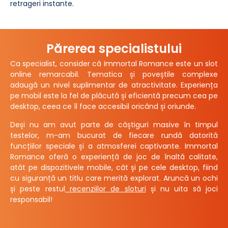
retrageri instante.
Părerea specialistului
Ca specialist, consider că Immortal Romance este un slot
online remarcabil. Tematica și poveștile complexe
adaugă un nivel suplimentar de atractivitate. Experiența
pe mobil este la fel de plăcută și eficientă precum cea pe
desktop, ceea ce îl face accesibil oricând și oriunde.
Deși nu am avut parte de câștiguri masive în timpul
testelor, m-am bucurat de fiecare rundă datorită
funcțiilor speciale și a atmosferei captivante. Immortal
Romance oferă o experiență de joc de înaltă calitate,
atât pe dispozitivele mobile, cât și pe cele desktop, fiind
cu siguranță un titlu care merită explorat. Aruncă un ochi
și peste restul
recenziilor de sloturi
și nu uita să joci
responsabil!