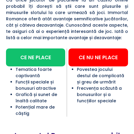
Ca orice jucător de păcănele la un cazino online
probabil îți dorești să știi care sunt plusurile și
minusurile slotului la care urmează să joci. Immortal
Romance oferă atât avantaje semnificative jucătorilor,
cât și câteva dezavantaje. Cunoscând aceste aspecte,
te asiguri că ai o experiență interesantă de joc. Iată o
listă a celor mai importante avantaje și dezavantaje:
CE NE PLACE
CE NU NE PLACE
Tematica foarte
Povestea jocului
captivantă
destul de complicată
Funcții speciale și
și greu de urmărit
bonusuri atractive
Frecvența scăzută a
Grafică și sunet de
bonusurilor și a
înaltă calitate
funcțiilor speciale
Potențial mare de
câștig