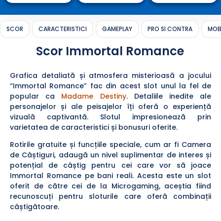
SCOR
SCOR
CARACTERISTICI
CARACTERISTICI
GAMEPLAY
GAMEPLAY
PRO SI CONTRA
PRO SI CONTRA
MOB
MOB
Scor Immortal Romance
Grafica detaliată și atmosfera misterioasă a jocului
“Immortal Romance” fac din acest slot unul la fel de
popular ca
Madame Destiny
. Detaliile inedite ale
personajelor și ale peisajelor îți oferă o experiență
vizuală captivantă. Slotul impresionează prin
varietatea de caracteristici și bonusuri oferite.
Rotirile gratuite și funcțiile speciale, cum ar fi Camera
de Câștiguri, adaugă un nivel suplimentar de interes și
potențial de câștig pentru cei care vor să joace
Immortal Romance pe bani reali. Acesta este un slot
oferit de către cei de la Microgaming, aceștia fiind
recunoscuți pentru sloturile care oferă combinații
câștigătoare.