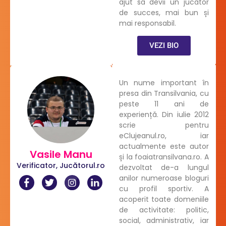
ajut să devii un jucător
de succes, mai bun și
mai responsabil.
VEZI BIO
Un nume important în
presa din Transilvania, cu
peste 11 ani de
experiență. Din iulie 2012
scrie pentru
eClujeanul.ro, iar
actualmente este autor
Vasile Manu
și la foaiatransilvana.ro. A
Verificator, Jucătorul.ro
dezvoltat de-a lungul
anilor numeroase bloguri
cu profil sportiv. A
acoperit toate domeniile
de activitate: politic,
social, administrativ, iar