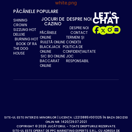
PĂCĂNELE POPULARE
LET'S
CHAT
JOCURI DE
DESPRE NOI
SHINING
CAZINO
CROWN
DESPRE NOI
SIZZLING HOT
PĂCĂNELE
CONTACT
DELUXE
ONLINE
TERMENI ȘI
BURNING HOT
RULETĂ ONLINE
CONDIȚII
BOOK OF RA
BLACKJACK
POLITICA DE
THE DOG
ONLINE
CONFIDENȚIALITATE
HOUSE
SIC BO ONLINE
JOC
BACCARAT
RESPONSABIL
ONLINE
SITE-UL ESTE INTERZIS MINORILOR | LICENȚA: L2213885Y001325 ÎN BAZA DECIZIEI
ONJN NR. 1420/29.07.2021
COPYRIGHT © 2026 JUCĂTORUL - TOATE DREPTURILE REZERVATE.
SITE-UL ESTE OPERAT DE PPC MARKETING EXPERTS S.R.L., CU ADRESA DE