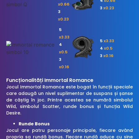
4
x0.66
x0.66
3
x0.23
3
x0.23
5
x3.33
5
x3.33
4
4
x0.5
x0.5
3
x0.16
3
x0.16
Funcționalități Immortal Romance
Jocul Immortal Romance este bogat în funcții speciale
care adaugă un nivel suplimentar de suspans și șanse
de câștig în joc. Printre acestea se numără simbolul
Wild, simbolul Scatter, runde bonus și funcția Wild
Desire.
Runde Bonus
Jocul are patru personaje principale, fiecare având
propria sa rundă bonus. Fiecare rundă aduce cu sine