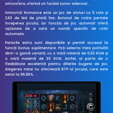
atmosfera, oferind un fundal sonor adecvat.
Immortal Romance este un joc de sloturi cu 5 role și
243 de linii de plată fixe. Butonul de rotire permite
începerea jocului, iar funcția de joc automat oferă
opțiunea de a seta un număr specific de rotiri
automate.
Pariurile extra sunt disponibile și permit accesul la
funcții bonus suplimentare. Poți selecta miza potrivită
dintr-o gamă variată, cu o miză minimă de 0,30 RON și
o miză maximă de 30 RON. Astfel, ai parte de o
flexibilitate excelentă pentru diferite bugete de joc.
Alegerea mizei nu afectează RTP-ul jocului, care este
setat la 96.86%.