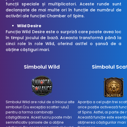
funcții speciale și multiplicatori. Aceste runde sunt
declanșate de mai multe ori în funcție de numărul de
activări ale funcției Chamber of Spins.
Wild Desire
Funcția Wild Desire este o surpriză care poate avea loc
în timpul jocului de bază. Aceasta transformă până la
cinci role în role Wild, oferind astfel o șansă de a
obține câștiguri mari.
Simbolul Wild
Simbolul Sca
Simbolul Wild are rolul de a înlocui alte
Apariția a cel puțin trei scat
simboluri (cu excepția scatter-ului)
orice poziție activează fu
pentru a forma combinații
of Spins. Astfel, ai parte de r
câștigătoare. Acest lucru poate mări
Această funcție este esenți
semnificativ șansele de a obține
obținerea câștigurilor mari