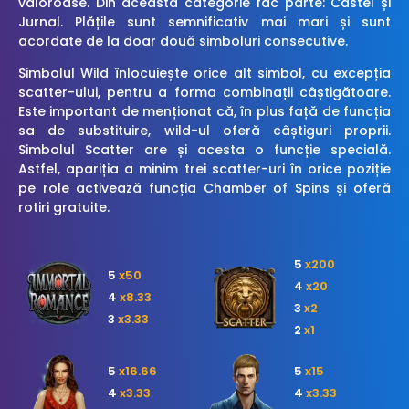
valoroase. Din această categorie fac parte: Castel și
Jurnal. Plățile sunt semnificativ mai mari și sunt
acordate de la doar două simboluri consecutive.
Simbolul Wild înlocuiește orice alt simbol, cu excepția
scatter-ului, pentru a forma combinații câștigătoare.
Este important de menționat că, în plus față de funcția
sa de substituire, wild-ul oferă câștiguri proprii.
Simbolul Scatter are și acesta o funcție specială.
Astfel, apariția a minim trei scatter-uri în orice poziție
pe role activează funcția Chamber of Spins și oferă
rotiri gratuite.
5
x200
5
x50
4
x20
4
x8.33
3
x2
3
x3.33
2
x1
5
x16.66
5
x15
4
x3.33
4
x3.33