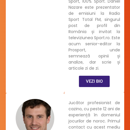
Sport, 100% Sport. Daniel
Nazare este prezentator
de emisiuni la Radio
Sport Total FM, singurul
post de profil din
România și invitat la
televiziunea Sport.ro. Este
acum senior-editor la
Prosport, unde
semnează opinii și
analize, dar scrie și
articole zi de zi.
VEZI BIO
Jucător profesionist de
cazino, cu peste 12 ani de
experiență în domeniul
jocurilor de noroc. Primul
contact cu acest mediu