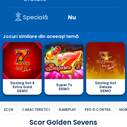
Nu
Specială
Jocuri similare din aceeași temă
Sizzling Hot 6
Sizzling Hot
Super 7s
Extra Gold
Deluxe
DEMO
DEMO
DEMO
SCOR
SCOR
CARACTERISTICI
CARACTERISTICI
GAMEPLAY
GAMEPLAY
PRO SI CONTRA
PRO SI CONTRA
MOB
MOB
Scor Golden Sevens