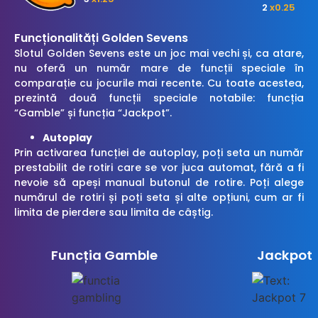
2
x0.25
Funcționalități Golden Sevens
Slotul Golden Sevens este un joc mai vechi și, ca atare,
nu oferă un număr mare de funcții speciale în
comparație cu jocurile mai recente. Cu toate acestea,
prezintă două funcții speciale notabile: funcția
“Gamble” și funcția “Jackpot”.
Autoplay
Prin activarea funcției de autoplay, poți seta un număr
prestabilit de rotiri care se vor juca automat, fără a fi
nevoie să apeși manual butonul de rotire. Poți alege
numărul de rotiri și poți seta și alte opțiuni, cum ar fi
limita de pierdere sau limita de câștig.
Funcția Gamble
Jackpot