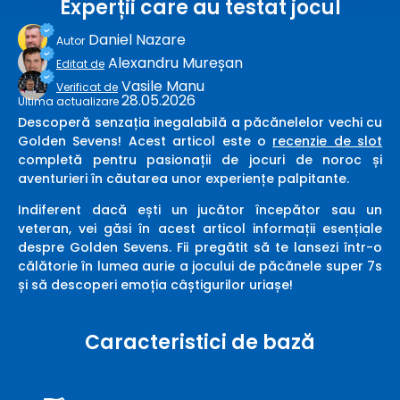
Experții care au testat jocul
Daniel Nazare
Autor
Alexandru Mureșan
Editat de
Vasile Manu
Verificat de
28.05.2026
Ultima actualizare
Descoperă senzația inegalabilă a păcănelelor vechi cu
Golden Sevens! Acest articol este o
recenzie de slot
completă pentru pasionații de jocuri de noroc și
aventurieri în căutarea unor experiențe palpitante.
Indiferent dacă ești un jucător începător sau un
veteran, vei găsi în acest articol informații esențiale
despre Golden Sevens. Fii pregătit să te lansezi într-o
călătorie în lumea aurie a jocului de păcănele super 7s
și să descoperi emoția câștigurilor uriașe!
Caracteristici de bază