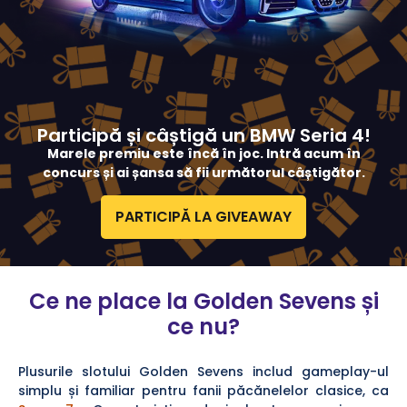
Participă și câștigă un BMW Seria 4!
Marele premiu este încă în joc. Intră acum în
concurs și ai șansa să fii următorul câștigător.
PARTICIPĂ LA GIVEAWAY
Ce ne place la Golden Sevens și
ce nu?
Plusurile slotului Golden Sevens includ gameplay-ul
simplu și familiar pentru fanii păcănelelor clasice, ca