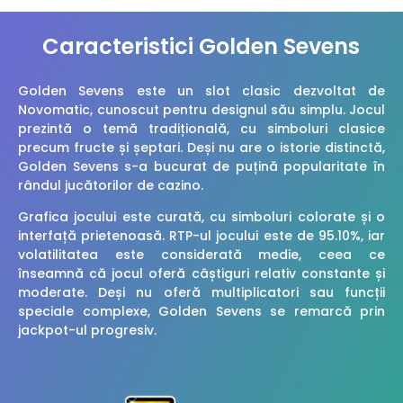
Caracteristici Golden Sevens
Golden Sevens este un slot clasic dezvoltat de
Novomatic, cunoscut pentru designul său simplu. Jocul
prezintă o temă tradițională, cu simboluri clasice
precum fructe și șeptari. Deși nu are o istorie distinctă,
Golden Sevens s-a bucurat de puțină popularitate în
rândul jucătorilor de cazino.
Grafica jocului este curată, cu simboluri colorate și o
interfață prietenoasă. RTP-ul jocului este de 95.10%, iar
volatilitatea este considerată medie, ceea ce
înseamnă că jocul oferă câștiguri relativ constante și
moderate. Deși nu oferă multiplicatori sau funcții
speciale complexe, Golden Sevens se remarcă prin
jackpot-ul progresiv.