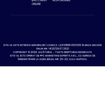
BACCARAT
RESPONSABIL
ONLINE
SITE-UL ESTE INTERZIS MINORILOR | LICENȚA: L2213885Y001325 ÎN BAZA DECIZIEI
ONJN NR. 1420/29.07.2021
COPYRIGHT © 2026 JUCĂTORUL - TOATE DREPTURILE REZERVATE.
SITE-UL ESTE OPERAT DE PPC MARKETING EXPERTS S.R.L., CU ADRESA DE
ÎNREGISTRARE LA ALEEA BÂLEA, NR. 20-22, CLUJ-NAPOCA.