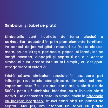
Simboluri și tabel de plată
Simbolurile sunt inspirate de tema clasică a
cazinourilor, aducând în prim plan elemente familiare.
Pe panoul de joc vei găsi simboluri cu fructe clasice:
mere, prune, cireșe, portocale, pepeni și lămâi, iar pe
lângă acestea, clopoțeii și șeptarul de aur. Aceste
simboluri sunt create într-un stil simplu, cu designuri
atrăgătoare și culori vii.
Există câteva simboluri speciale în joc, care pot
influența rezultatele câștigătoare. Simbolul cel mai
important este 7-ul de aur, care are o plată de de
5000x pentru 5 simboluri identice, cu o linie de plată
activă . De asemenea, este un simbol cheie la
păcănele
cu jackpot progresiv
, atunci când obții un panou de
șeptari. Mai jos, am întocmit un tabel cu plățile