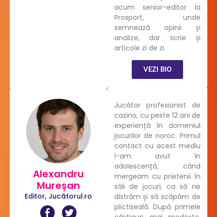
acum senior-editor la
Prosport, unde
semnează opinii și
analize, dar scrie și
articole zi de zi.
VEZI BIO
Jucător profesionist de
cazino, cu peste 12 ani de
experiență în domeniul
jocurilor de noroc. Primul
contact cu acest mediu
l-am avut în
adolescență, când
Alexandru
mergeam cu prietenii în
Mureșan
săli de jocuri, ca să ne
Editor, Jucătorul.ro
distrăm și să scăpăm de
plictiseală. După primele