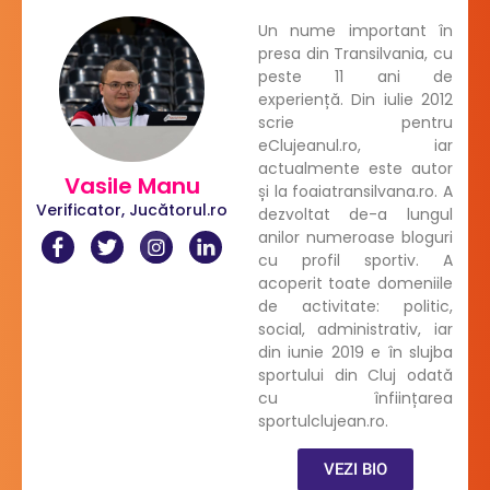
Un nume important în
presa din Transilvania, cu
peste 11 ani de
experiență. Din iulie 2012
scrie pentru
eClujeanul.ro, iar
actualmente este autor
Vasile Manu
și la foaiatransilvana.ro. A
Verificator, Jucătorul.ro
dezvoltat de-a lungul
anilor numeroase bloguri
cu profil sportiv. A
acoperit toate domeniile
de activitate: politic,
social, administrativ, iar
din iunie 2019 e în slujba
sportului din Cluj odată
cu înființarea
sportulclujean.ro.
VEZI BIO