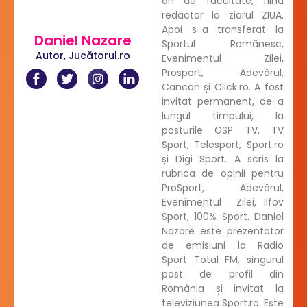
an de facultate, fiind
redactor la ziarul ZIUA.
Apoi s-a transferat la
Daniel Nazare
Sportul Românesc,
Autor, Jucătorul.ro
Evenimentul Zilei,
Prosport, Adevărul,
Cancan și Click.ro. A fost
invitat permanent, de-a
lungul timpului, la
posturile GSP TV, TV
Sport, Telesport, Sport.ro
și Digi Sport. A scris la
rubrica de opinii pentru
ProSport, Adevărul,
Evenimentul Zilei, Ilfov
Sport, 100% Sport. Daniel
Nazare este prezentator
de emisiuni la Radio
Sport Total FM, singurul
post de profil din
România și invitat la
televiziunea Sport.ro. Este