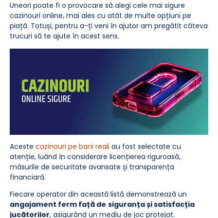
Uneori poate fi o provocare să alegi cele mai sigure
cazinouri online, mai ales cu atât de multe opțiuni pe
piață. Totuși, pentru a-ți veni în ajutor am pregătit câteva
trucuri să te ajute în acest sens.
Aceste
cazinouri pe bani reali
au fost selectate cu
atenție, luând în considerare licențierea riguroasă,
măsurile de securitate avansate și transparența
financiară.
Fiecare operator din această listă demonstrează un
angajament ferm față de
siguranța și satisfacția
jucătorilor
, asigurând un mediu de joc protejat.