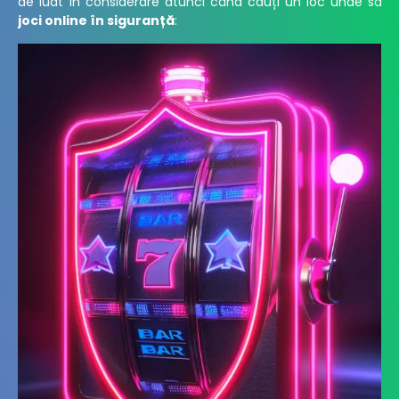
de luat în considerare atunci când cauți un loc unde să
joci online în siguranță
: