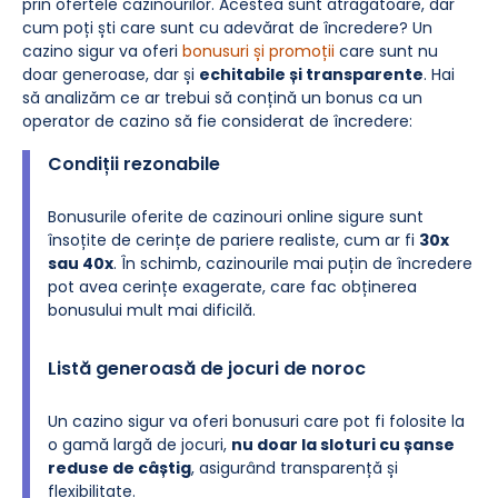
prin ofertele cazinourilor. Acestea sunt atrăgătoare, dar
cum poți ști care sunt cu adevărat de încredere? Un
cazino sigur va oferi
bonusuri și promoții
care sunt nu
doar generoase, dar și
echitabile și transparente
. Hai
să analizăm ce ar trebui să conțină un bonus ca un
operator de cazino să fie considerat de încredere:
Condiții rezonabile
Bonusurile oferite de cazinouri online sigure sunt
însoțite de cerințe de pariere realiste, cum ar fi
30x
sau 40x
. În schimb, cazinourile mai puțin de încredere
pot avea cerințe exagerate, care fac obținerea
bonusului mult mai dificilă.
Listă generoasă de jocuri de noroc
Un cazino sigur va oferi bonusuri care pot fi folosite la
o gamă largă de jocuri,
nu doar la sloturi cu șanse
reduse de câștig
, asigurând transparență și
flexibilitate.