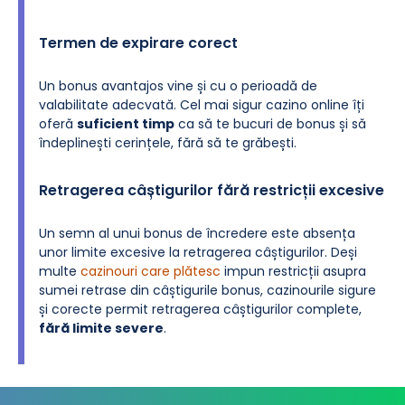
Termen de expirare corect
Un bonus avantajos vine și cu o perioadă de
valabilitate adecvată. Cel mai sigur cazino online îți
oferă
suficient timp
ca să te bucuri de bonus și să
îndeplinești cerințele, fără să te grăbești.
Retragerea câștigurilor fără restricții excesive
Un semn al unui bonus de încredere este absența
unor limite excesive la retragerea câștigurilor. Deși
multe
cazinouri care plătesc
impun restricții asupra
sumei retrase din câștigurile bonus, cazinourile sigure
și corecte permit retragerea câștigurilor complete,
fără limite severe
.