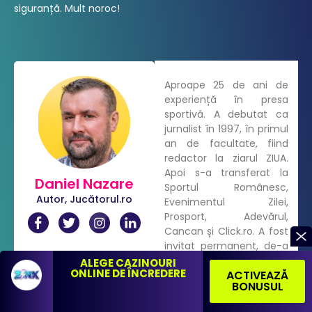
siguranță. Mult noroc!
Aproape 25 de ani de
experiență în presa
sportivă. A debutat ca
jurnalist în 1997, în primul
an de facultate, fiind
redactor la ziarul ZIUA.
Apoi s-a transferat la
Daniel Nazare
Sportul Românesc,
Autor, Jucătorul.ro
Evenimentul Zilei,
Prosport, Adevărul,
Cancan și Click.ro. A fost
invitat permanent, de-a
lungul timpului, la
ALEGE CAZINOURI
ONLINE DE ÎNCREDERE
ACTIVEAZĂ
posturile GSP TV, TV
BONUSUL
Sport, Telesport, Sport.ro
și Digi Sport. A scris la