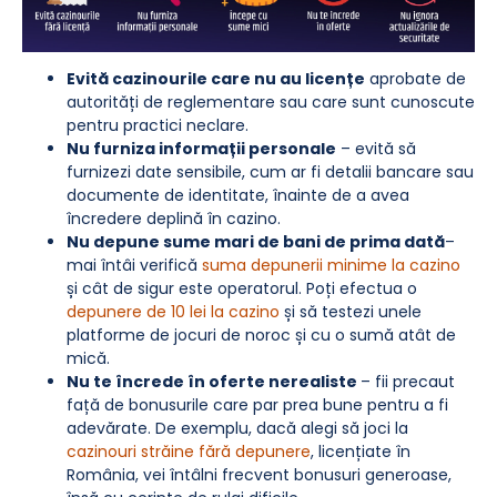
Evită cazinourile care nu au licențe
aprobate de
autorități de reglementare sau care sunt cunoscute
pentru practici neclare.
Nu furniza informații personale
– evită să
furnizezi date sensibile, cum ar fi detalii bancare sau
documente de identitate, înainte de a avea
încredere deplină în cazino.
Nu depune sume mari de bani de prima dată
–
mai întâi verifică
suma depunerii minime la cazino
și cât de sigur este operatorul. Poți efectua o
depunere de 10 lei la cazino
și să testezi unele
platforme de jocuri de noroc și cu o sumă atât de
mică.
Nu te încrede în oferte nerealiste
– fii precaut
față de bonusurile care par prea bune pentru a fi
adevărate. De exemplu, dacă alegi să joci la
cazinouri străine fără depunere
, l
icențiate
în
România,
vei întâlni frecvent bonusuri generoase,