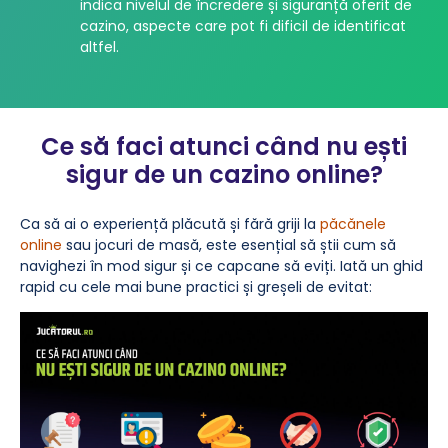
indica nivelul de încredere și siguranță oferit de
cazino, aspecte care pot fi dificil de identificat
altfel.
Ce să faci atunci când nu ești
sigur de un cazino online?
Ca să ai o experiență plăcută și fără griji la
păcănele
online
sau jocuri de masă, este esențial să știi cum să
navighezi în mod sigur și ce capcane să eviți. Iată un ghid
rapid cu cele mai bune practici și greșeli de evitat: