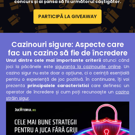
concurs și ai șansa să fii următorul câștigător.
PARTICIPĂ LA GIVEAWAY
Cazinouri sigure: Aspecte care
fac un cazino să fie de încredere
Unul dintre cele mai importante criterii
atunci când
joci la păcănele este
siguranța la cazinourile online
. Un
cazino sigur nu este doar o opțiune, ci o cerință esențială
pentru o experiență de joc pozitivă. În continuare, îți voi
prezenta
principalele caracteristici
care definesc un
operator de încredere și cum poți recunoaște un
cazino
străin sigur
.