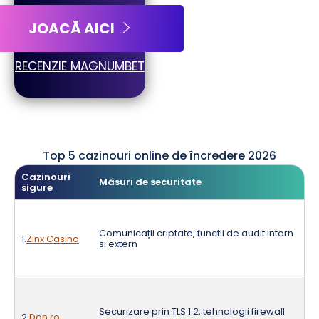
JOACĂ AICI
RECENZIE MAGNUMBET
Top 5 cazinouri online de încredere 2026
Cazinouri
Măsuri de securitate
sigure
Comunicații criptate, functii de audit intern
1.
Zinx Casino
si extern
Securizare prin TLS 1.2, tehnologii firewall
2.
Don.ro