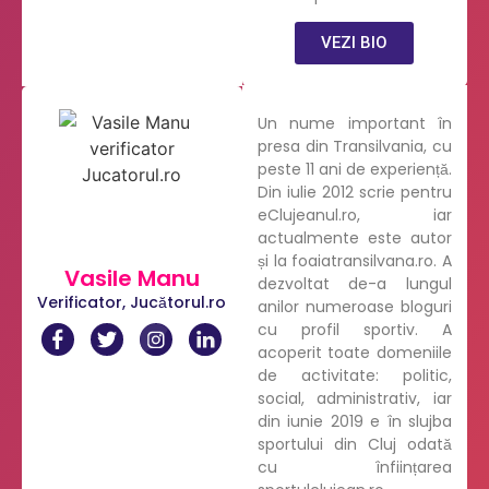
VEZI BIO
Un nume important în
presa din Transilvania, cu
peste 11 ani de experiență.
Din iulie 2012 scrie pentru
eClujeanul.ro, iar
actualmente este autor
și la foaiatransilvana.ro. A
Vasile Manu
dezvoltat de-a lungul
Verificator, Jucătorul.ro
anilor numeroase bloguri
cu profil sportiv. A
acoperit toate domeniile
de activitate: politic,
social, administrativ, iar
din iunie 2019 e în slujba
sportului din Cluj odată
cu înființarea