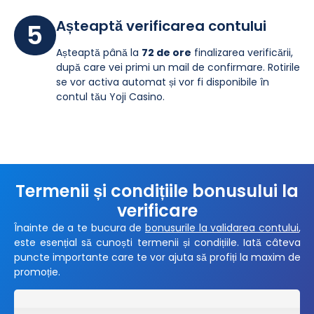
Așteaptă verificarea contului
Așteaptă până la
72 de ore
finalizarea verificării,
după care vei primi un mail de confirmare. Rotirile
se vor activa automat și vor fi disponibile în
contul tău Yoji Casino.
Termenii și condițiile bonusului la
verificare
Înainte de a te bucura de
bonusurile la validarea contului
,
este esențial să cunoști termenii și condițiile. Iată câteva
puncte importante care te vor ajuta să profiți la maxim de
promoție.