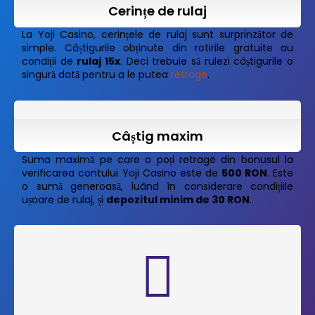
Cerințe de rulaj
La Yoji Casino, cerințele de rulaj sunt surprinzător de
simple. Câștigurile obținute din rotirile gratuite au
condiții de
rulaj 15x
. Deci trebuie să rulezi câștigurile o
singură dată pentru a le putea
retrage
.
Câștig maxim
Suma maximă pe care o poți retrage din bonusul la
verificarea contului Yoji Casino este de
500 RON
. Este
o sumă generoasă, luând în considerare condițiile
ușoare de rulaj, și
depozitul minim de 30 RON
.