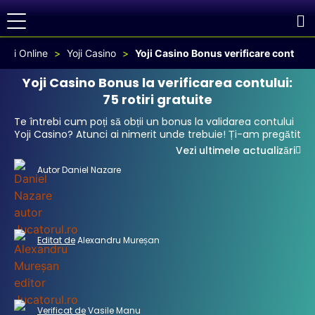
ouri Online
>
Yoji Casino
>
Yoji Casino Bonus verificare cont
Yoji Casino Bonus la verificarea contului:
75 rotiri gratuite
Te întrebi cum poți să obții un bonus la validarea contului
un ghid simplu și complet care îți arată cum să îți verifici
Yoji Casino? Atunci ai nimerit unde trebuie! Ți-am pregătit
co
Vezi ultimele actualizări
Autor
Daniel Nazare
Editat de
Alexandru Mureșan
Verificat de
Vasile Manu