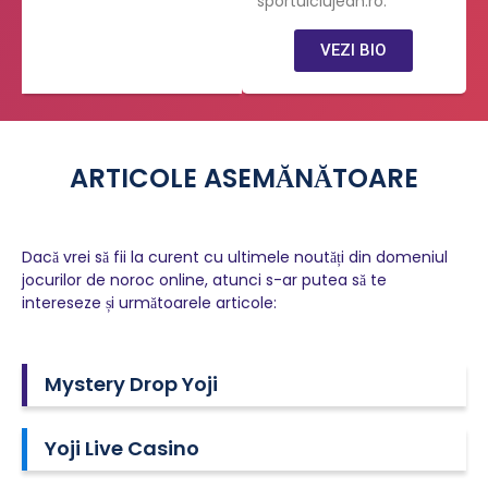
sportulclujean.ro.
VEZI BIO
ARTICOLE ASEMĂNĂTOARE
Dacă vrei să fii la curent cu ultimele noutăți din domeniul
jocurilor de noroc online, atunci s-ar putea să te
intereseze și următoarele articole:
Mystery Drop Yoji
Yoji Live Casino