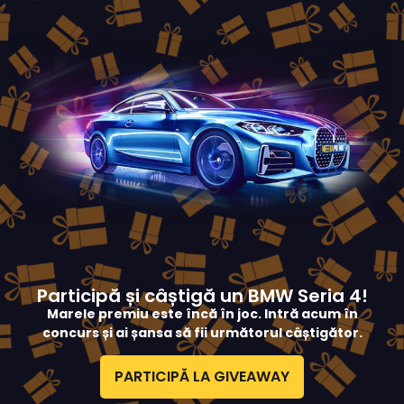
Participă și câștigă un BMW Seria 4!
Marele premiu este încă în joc. Intră acum în
concurs și ai șansa să fii următorul câștigător.
PARTICIPĂ LA GIVEAWAY