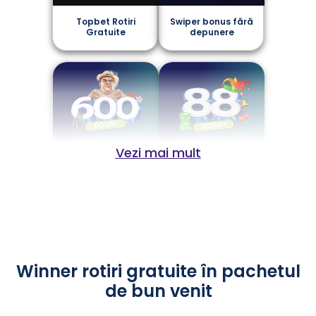
Topbet Rotiri
Swiper bonus fără
Gratuite
depunere
Vezi mai mult
600 rotiri gratuite
88 rotiri gratuite
fără depunere
Winner rotiri gratuite în pachetul
de bun venit