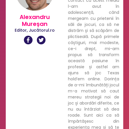
contact cu acest mediu
l-am avut în
adolescență, când
Alexandru
mergeam cu prietenii în
Mureșan
săli de jocuri, ca să ne
Editor, Jucătorul.ro
distrăm și să scăpăm de
plictiseală. După primele
câștiguri, mai modeste,
ce-i drept, mi-am
propus să transform
această pasiune în
profesie și astfel am
ajuns să joc Texas
hold’em online. Dorința
de a-mi îmbunătăți jocul
m-a motivat să caut
mereu strategii noi de
joc și abordări diferite, ce
nu au întârziat să dea
roade. Sunt aici ca să
împărtășesc din
experiența mea și să te