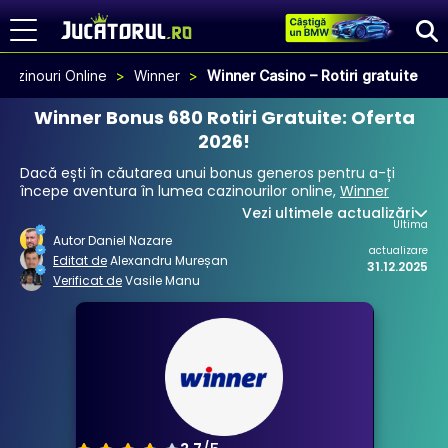
Cazinouri Online
>
Winner
>
Winner Casino – Rotiri gratuite
Winner Bonus 680 Rotiri Gratuite: Oferta
2026!
Dacă ești în căutarea unui bonus generos pentru a-ți
Ca
începe aventura în lumea cazinourilor online,
Winner
d
Vezi ultimele actualizări
Ultima
Autor
Daniel Nazare
actualizare
Editat de
Alexandru Mureșan
31.12.2025
Verificat de
Vasile Manu