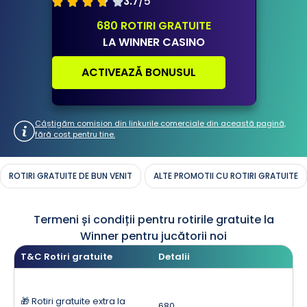
3.7





680 ROTIRI GRATUITE
LA WINNER CASINO
ACTIVEAZĂ BONUSUL
Câștigăm comision din linkurile comerciale din această pagină,
fără cost pentru tine.
ROTIRI GRATUITE DE BUN VENIT
ROTIRI GRATUITE DE BUN VENIT
ALTE PROMOTII CU ROTIRI GRATUITE
ALTE PROMOTII CU ROTIRI GRATUITE
Termeni și condiții pentru rotirile gratuite la
Winner pentru jucătorii noi
T&C Rotiri gratuite
Detalii
🎁 Rotiri gratuite extra la
680