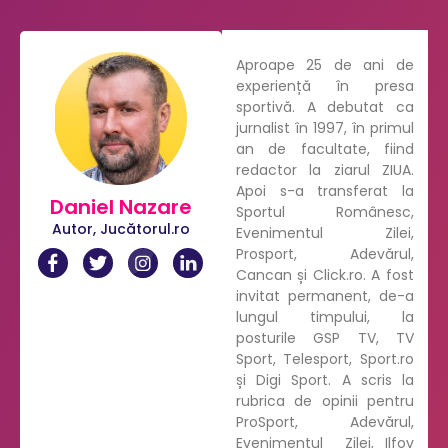
Aproape 25 de ani de
experiență în presa
sportivă. A debutat ca
jurnalist în 1997, în primul
an de facultate, fiind
redactor la ziarul ZIUA.
Apoi s-a transferat la
Daniel Nazare
Sportul Românesc,
Autor, Jucătorul.ro
Evenimentul Zilei,
Prosport, Adevărul,
Cancan și Click.ro. A fost
invitat permanent, de-a
lungul timpului, la
posturile GSP TV, TV
Sport, Telesport, Sport.ro
și Digi Sport. A scris la
rubrica de opinii pentru
ProSport, Adevărul,
Evenimentul Zilei, Ilfov