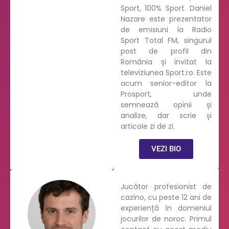
Sport, 100% Sport. Daniel
Nazare este prezentator
de emisiuni la Radio
Sport Total FM, singurul
post de profil din
România și invitat la
televiziunea Sport.ro. Este
acum senior-editor la
Prosport, unde
semnează opinii și
analize, dar scrie și
articole zi de zi.
VEZI BIO
Jucător profesionist de
cazino, cu peste 12 ani de
experiență în domeniul
jocurilor de noroc. Primul