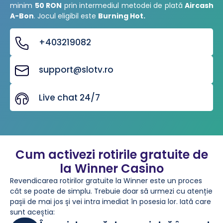
minim
50 RON
prin intermediul metodei de plată
Aircash
A-Bon
. Jocul eligibil este
Burning Hot.
+403219082
support@slotv.ro
Live chat 24/7
Cum activezi rotirile gratuite de
la Winner Casino
Revendicarea rotirilor gratuite la Winner este un proces
cât se poate de simplu. Trebuie doar să urmezi cu atenție
pașii de mai jos și vei intra imediat în posesia lor. Iată care
sunt aceștia: