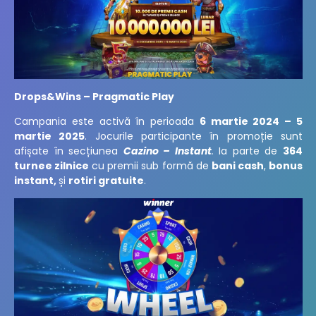
Drops&Wins – Pragmatic Play
Campania este activă în perioada
6 martie 2024 – 5
martie 2025
. Jocurile participante în promoție sunt
afișate în secțiunea
Cazino – Instant
.
Ia parte de
364
turnee zilnice
cu premii sub formă de
bani cash
,
bonus
instant,
și
rotiri gratuite
.