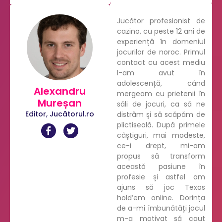
Jucător profesionist de
cazino, cu peste 12 ani de
experiență în domeniul
jocurilor de noroc. Primul
contact cu acest mediu
l-am avut în
adolescență, când
Alexandru
mergeam cu prietenii în
Mureșan
săli de jocuri, ca să ne
Editor, Jucătorul.ro
distrăm și să scăpăm de
plictiseală. După primele
câștiguri, mai modeste,
ce-i drept, mi-am
propus să transform
această pasiune în
profesie și astfel am
ajuns să joc Texas
hold’em online. Dorința
de a-mi îmbunătăți jocul
m-a motivat să caut