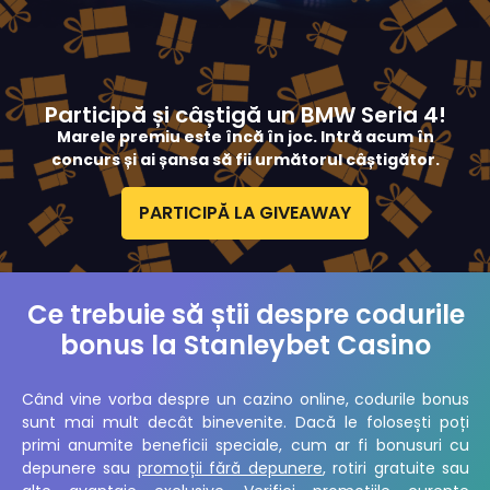
Participă și câștigă un BMW Seria 4!
Marele premiu este încă în joc. Intră acum în
concurs și ai șansa să fii următorul câștigător.
PARTICIPĂ LA GIVEAWAY
Ce trebuie să știi despre codurile
bonus la Stanleybet Casino
Când vine vorba despre un cazino online, codurile bonus
sunt mai mult decât binevenite. Dacă le folosești poți
primi anumite beneficii speciale, cum ar fi bonusuri cu
depunere sau
promoții fără depunere
, rotiri gratuite sau