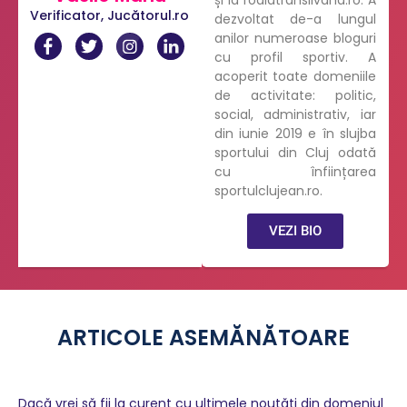
Verificator, Jucătorul.ro
dezvoltat de-a lungul
anilor numeroase bloguri
cu profil sportiv. A
acoperit toate domeniile
de activitate: politic,
social, administrativ, iar
din iunie 2019 e în slujba
sportului din Cluj odată
cu înființarea
sportulclujean.ro.
VEZI BIO
ARTICOLE ASEMĂNĂTOARE
Dacă vrei să fii la curent cu ultimele noutăți din domeniul