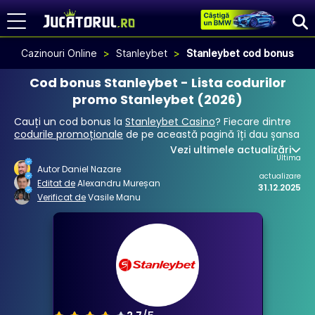
>
Cazinouri Online
>
Stanleybet
>
Stanleybet cod bonus
Cod bonus Stanleybet - Lista codurilor
promo Stanleybet (2026)
Cauți un cod bonus la
Stanleybet Casino
? Fiecare dintre
de
codurile promoționale
de pe această pagină îți dau șansa
sp
Vezi ultimele actualizări
Ultima
Autor
Daniel Nazare
actualizare
Editat de
Alexandru Mureșan
31.12.2025
Verificat de
Vasile Manu