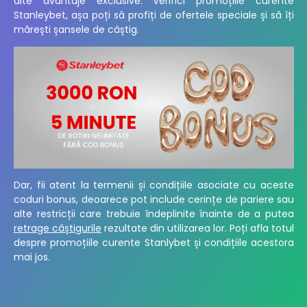
alte avantaje exclusive. Verifici promoțiile curente
Stanleybet, așa poți să profiți de ofertele speciale și să îți
mărești șansele de câștig.
Dar, fii atent la termenii și condițiile asociate cu aceste
coduri bonus, deoarece pot include cerințe de pariere sau
alte restricții care trebuie îndeplinite înainte de a putea
retrage câștigurile
rezultate din utilizarea lor. Poți afla totul
despre promoțiile curente Stanlybet și condițiile acestora
mai jos.