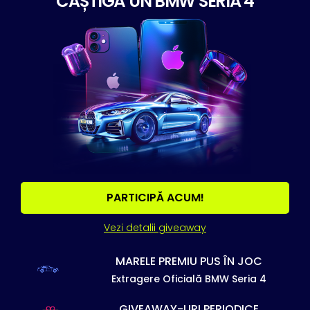
CÂȘTIGĂ UN BMW SERIA 4
PARTICIPĂ ACUM!
Vezi detalii giveaway
MARELE PREMIU PUS ÎN JOC
Extragere Oficială BMW Seria 4
GIVEAWAY-URI PERIODICE