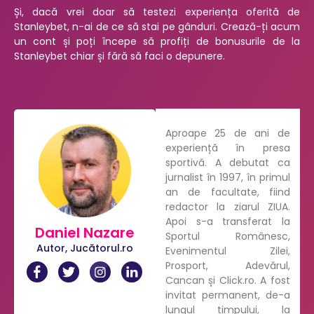
Și, dacă vrei doar să testezi experiența oferită de
Stanleybet, n-ai de ce să stai pe gânduri. Crează-ți acum
un cont și poți începe să profiți de bonusurile de la
Stanleybet chiar și fără să faci o depunere.
Aproape 25 de ani de
experiență în presa
sportivă. A debutat ca
jurnalist în 1997, în primul
an de facultate, fiind
redactor la ziarul ZIUA.
Apoi s-a transferat la
Daniel Nazare
Sportul Românesc,
Autor, Jucătorul.ro
Evenimentul Zilei,
Prosport, Adevărul,
Cancan și Click.ro. A fost
invitat permanent, de-a
lungul timpului, la