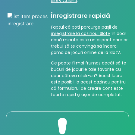
SlotV Casino
.
Înregistrare rapidă
Faptul că poți parcurge
pașii de
înregistrare la cazinoul SlotV
în doar
două minute este un aspect care ar
trebui să te convingă să încerci
gama de jocuri online de la SlotV.
Ce poate fi mai frumos decât să te
bucuri de jocurile tale favorite cu
doar câteva click-uri? Acest lucru
este posibil la acest cazinou pentru
că formularul de creare cont este
foarte rapid și ușor de completat.