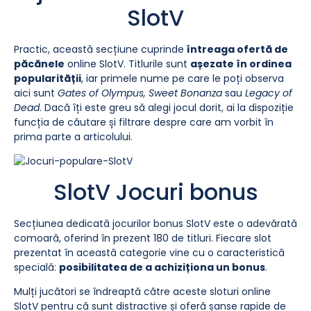
SlotV
Practic, această secțiune cuprinde
întreaga ofertă de
păcănele
online SlotV. Titlurile sunt
așezate în ordinea
popularității
, iar primele nume pe care le poți observa
aici sunt
Gates of Olympus, Sweet Bonanza
sau
Legacy of
Dead
. Dacă îți este greu să alegi jocul dorit, ai la dispoziție
funcția de căutare și filtrare despre care am vorbit în
prima parte a articolului.
SlotV Jocuri bonus
Secțiunea dedicată jocurilor bonus SlotV este o adevărată
comoară, oferind în prezent 180 de titluri. Fiecare slot
prezentat în această categorie vine cu o caracteristică
specială:
posibilitatea de a achiziționa un bonus
.
Mulți jucători se îndreaptă către aceste sloturi online
SlotV pentru că sunt distractive și oferă șanse rapide de