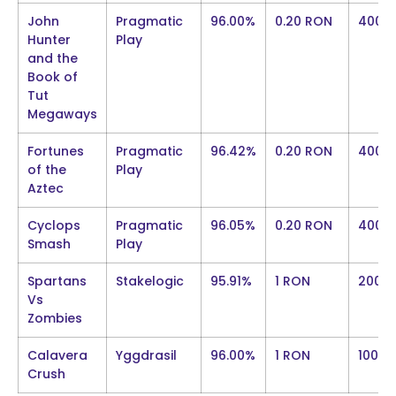
John
Pragmatic
96.00%
0.20 RON
400 
Hunter
Play
and the
Book of
Tut
Megaways
Fortunes
Pragmatic
96.42%
0.20 RON
400 
of the
Play
Aztec
Cyclops
Pragmatic
96.05%
0.20 RON
400 
Smash
Play
Spartans
Stakelogic
95.91%
1 RON
200 
Vs
Zombies
Calavera
Yggdrasil
96.00%
1 RON
100 R
Crush