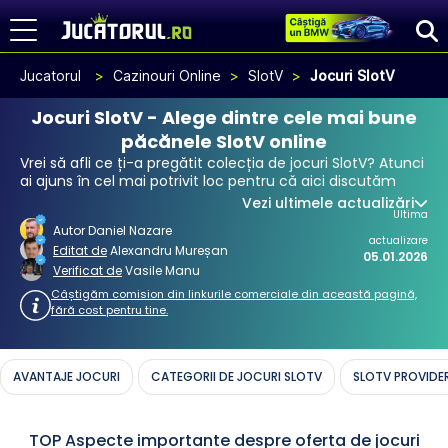
Jucatorul
>
Cazinouri Online
>
SlotV
>
Jocuri SlotV
Jocuri SlotV - Alege dintre cele mai bune
păcănele SlotV online
Vrei să afli ce ți-a pregătit colecția de jocuri SlotV? Atunci
ai ajuns în cel mai potrivit loc pentru că aici discutăm
despre
toate tipurile de jocuri disponibile
la acest
Vezi ultimele actualizări
operator online.
Operatorul SlotV
este un nume relativ
Ultima
Autor
Daniel Nazare
nou pe scena din România, dar care a reușit să atragă
actualizare
Editat de
Alexandru Mureșan
atenția și interesul multor jucători.
05.01.2026
Verificat de
Vasile Manu
În acest articol, vei explora
colecția de păcănele
Câștigăm comision din linkurile comerciale din această pagină,
SlotV
și, în același timp, vei observa varietatea, calitatea
fără cost pentru tine.
și avantajele acestui cazinou online. Descoperă gama de
jocuri, începând de la sloturi clasice și până la jocuri de
masă, și află de ce operatorul devine tot mai popular
printre jucători.
AVANTAJE JOCURI
AVANTAJE JOCURI
CATEGORII DE JOCURI SLOTV
CATEGORII DE JOCURI SLOTV
SLOTV PROVIDER
SLOTV PROVIDER
TOP Aspecte importante despre oferta de jocuri