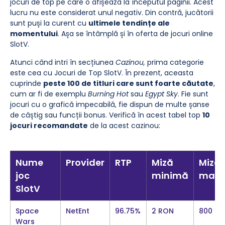
jocuri de top pe care o afișează la începutul paginii. Acest
lucru nu este considerat unul negativ. Din contră, jucătorii
sunt puși la curent cu
ultimele tendințe ale
momentului
. Așa se întâmplă și în oferta de jocuri online
SlotV.
Atunci când intri în secțiunea
Cazinou,
prima categorie
este cea cu Jocuri de Top SlotV. În prezent, aceasta
cuprinde
peste 100 de titluri care sunt foarte căutate
,
cum ar fi de exemplu
Burning Hot
sau
Egypt Sky
. Fie sunt
jocuri cu o grafică impecabilă, fie dispun de multe șanse
de câștig sau funcții bonus. Verifică în acest tabel top
10
jocuri recomandate
de la acest cazinou:
Nume
Provider
RTP
Miză
Miză
joc
minimă
max
SlotV
Space
NetEnt
96.75%
2 RON
800 R
Wars