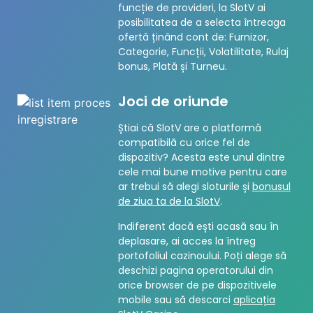
funcție de provideri, la SlotV ai
posibilitatea de a selecta întreaga
ofertă ținând cont de: Furnizor,
Categorie, Funcții, Volatilitate, Rulaj
bonus, Plată și Turneu.
Joci de oriunde
Știai că SlotV are o platformă
compatibilă cu orice fel de
dispozitiv? Acesta este unul dintre
cele mai bune motive pentru care
ar trebui să alegi sloturile și
bonusul
de ziua ta de la SlotV
.
Indiferent dacă ești acasă sau în
deplasare, ai acces la întreg
portofoliul cazinoului. Poți alege să
deschizi pagina operatorului din
orice browser de pe dispozitivele
mobile sau să descarci
aplicația