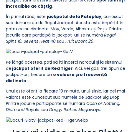
incredibile de câștig
.
În primul rând, este
jackpotul de la Pateplay
, cunoscut
sub denumirea de Regal Jackpot. Acesta este împărțit în
patru culori distincte: Mov, Verde, Albastru și Roșu. Printre
jocurile care participă la jackpot-uri se numără
Regal
Spins 10, Sevens Heat 40
sau
Fruit Boom 20
.
Pe lângă acestea, poți să îți încerci norocul și la sistemul
de
jackpot oferit de Red Tiger
. Aici, vei găsi trei tipuri de
jackpot-uri, fiecare cu
o valoare și o frecvență
distincte
.
Unul este oferit la fiecare 10 minute, unul zilnic, iar cel mai
valoros este cunoscut sub numele de Jackpot Big Drop.
Printre jocurile participante se numără
Cash or Nothing,
Diamond Royale
sau
Doggy Riches Megaways
.