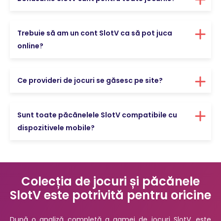
Trebuie să am un cont SlotV ca să pot juca
online?
Ce provideri de jocuri se găsesc pe site?
Sunt toate păcănelele SlotV compatibile cu
dispozitivele mobile?
Colecția de jocuri și păcănele
SlotV este potrivită pentru oricine
După o analiză completă a gamei de jocuri SlotV, este