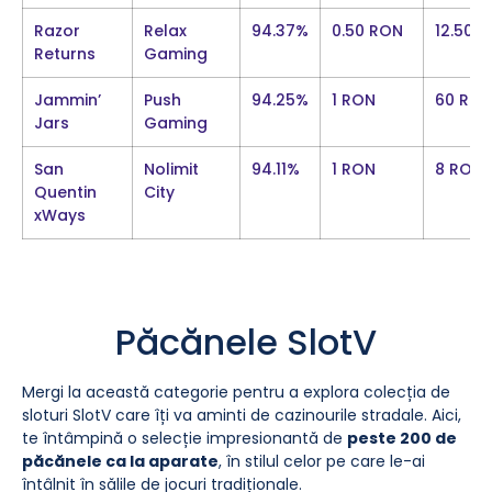
Razor
Relax
94.37%
0.50 RON
12.50 
Returns
Gaming
Jammin’
Push
94.25%
1 RON
60 RO
Jars
Gaming
San
Nolimit
94.11%
1 RON
8 RON
Quentin
City
xWays
Păcănele SlotV
Mergi la această categorie pentru a explora colecția de
sloturi SlotV care îți va aminti de cazinourile stradale. Aici,
te întâmpină o selecție impresionantă de
peste 200 de
păcănele ca la aparate
, în stilul celor pe care le-ai
întâlnit în sălile de jocuri tradiționale.