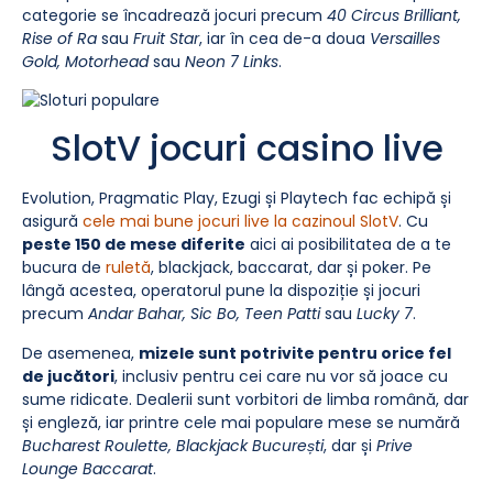
categorie se încadrează jocuri precum
40 Circus Brilliant,
Rise of Ra
sau
Fruit Star
, iar în cea de-a doua
Versailles
Gold, Motorhead
sau
Neon 7 Links
.
SlotV jocuri casino live
Evolution, Pragmatic Play, Ezugi și Playtech fac echipă și
asigură
cele mai bune jocuri live la cazinoul SlotV
. Cu
peste 150 de mese diferite
aici ai posibilitatea de a te
bucura de
ruletă
, blackjack, baccarat, dar și poker. Pe
lângă acestea, operatorul pune la dispoziție și jocuri
precum
Andar Bahar, Sic Bo, Teen Patti
sau
Lucky 7
.
De asemenea,
mizele sunt potrivite pentru orice fel
de jucători
, inclusiv pentru cei care nu vor să joace cu
sume ridicate. Dealerii sunt vorbitori de limba română, dar
și engleză, iar printre cele mai populare mese se numără
Bucharest Roulette, Blackjack București
, dar și
Prive
Lounge Baccarat
.