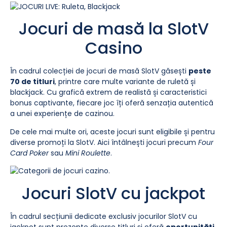
Jocuri de masă la SlotV
Casino
În cadrul colecției de jocuri de masă SlotV găsești
peste
70 de titluri
, printre care multe variante de ruletă și
blackjack. Cu grafică extrem de realistă și caracteristici
bonus captivante, fiecare joc îți oferă senzația autentică
a unei experiențe de cazinou.
De cele mai multe ori, aceste jocuri sunt eligibile și pentru
diverse promoți la SlotV. Aici întâlnești jocuri precum
Four
Card Poker
sau
Mini Roulette
.
Jocuri SlotV cu jackpot
În cadrul secțiunii dedicate exclusiv jocurilor SlotV cu
jackpot sunt prezente diverse titluri și oferă
oportunități