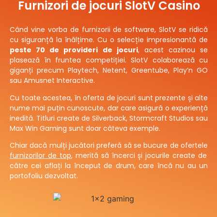
Furnizori de jocuri SlotV Casino
Când vine vorba de furnizorii de software, SlotV se ridică
cu siguranță la înălțime. Cu o selecție impresionantă de
peste 70 de provideri de jocuri
, acest cazinou se
plasează în fruntea competiției. SlotV colaborează cu
giganți precum Playtech, Netent, Greentube, Play’n GO
sau Amusnet Interactive.
Cu toate acestea, în oferta de jocuri sunt prezente și alte
nume mai puțin cunoscute, dar care asigură o experiență
inedită. Titluri create de Silverback, Stormcraft Studios sau
Max Win Gaming sunt doar câteva exemple.
Chiar dacă mulți jucători preferă să se bucure de ofertele
furnizorilor de top
, merită să încerci și jocurile create de
către cei aflați la început de drum, care încă nu au un
portofoliu dezvoltat.