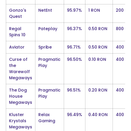
Gonzo's
NetEnt
95.97%
1 RON
200 R
Quest
Regal
Pateplay
96.37%
0.50 RON
800 R
Spins 10
Aviator
Spribe
96.71%
0.50 RON
400 R
Curse of
Pragmatic
96.50%
0.10 RON
400 R
the
Play
Warewolf
Megaways
The Dog
Pragmatic
96.51%
0.20 RON
400 R
House
Play
Megaways
Kluster
Relax
96.49%
0.40 RON
400 R
Krystals
Gaming
Megaways