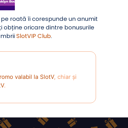
 pe roată îi corespunde un anumit
i obține oricare dintre bonusurile
embrii
SlotVIP Club
.
romo valabil la SlotV
, chiar și
tV
.