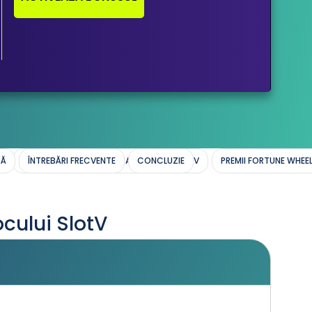
TĂ
CONCLUZIE
ÎNTREBĂRI FRECVENTE
PREZENTARE ROATA SLOTV
CONCLUZIE
PREMII FORTUNE WHEE
cului SlotV