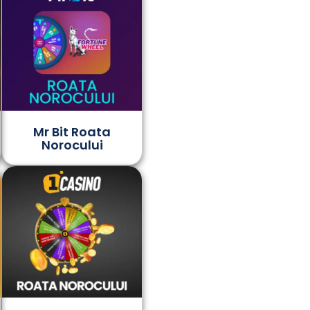
Mr Bit Roata
Norocului