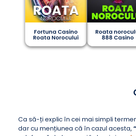
Fortuna Casino
Roata norocul
Roata Norocului
888 Casino
Ca să-ți explic în cei mai simpli terme
dar cu mențiunea că în cazul acesta,