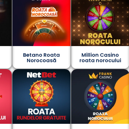
Betano Roata
Million Casino
Norocoasă
roata norocului