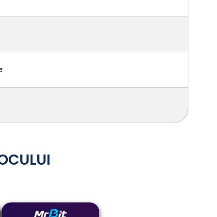
e
ROCULUI