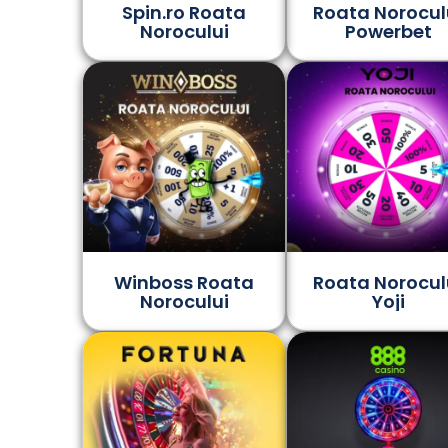
Spin.ro Roata
Roata Norocul
Norocului
Powerbet
Winboss Roata
Roata Norocul
Norocului
Yoji