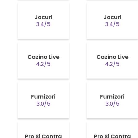
Jocuri
Jocuri
3.4/5
3.4/5
Cazino Live
Cazino Live
4.2/5
4.2/5
Furnizori
Furnizori
3.0/5
3.0/5
Pro Si Contra
Pro Si Contra