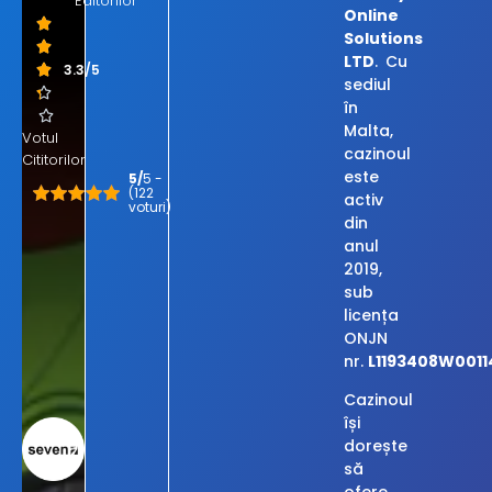
Editorilor
Online

Solutions

LTD
. Cu
3.3

sediul

în

Malta,
Votul
cazinoul
Cititorilor
este
5/5 -
(122
activ
voturi)
din
anul
2019,
sub
licența
ONJN
nr.
L1193408W0011
Cazinoul
își
dorește
să