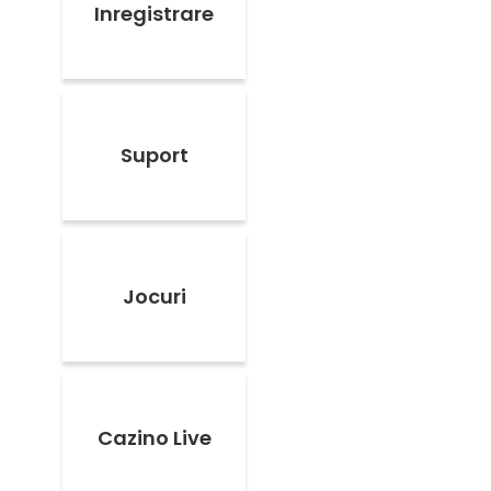
Inregistrare
Suport
Jocuri
Cazino Live