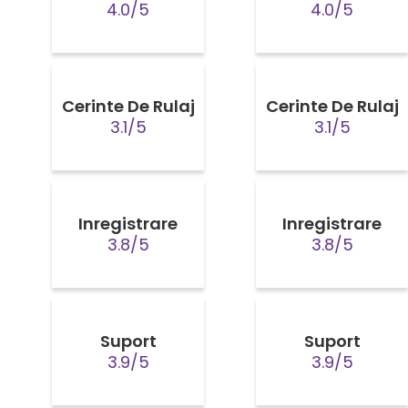
4.0/5
4.0/5
Cerinte De Rulaj
Cerinte De Rulaj
3.1/5
3.1/5
Inregistrare
Inregistrare
3.8/5
3.8/5
Suport
Suport
3.9/5
3.9/5