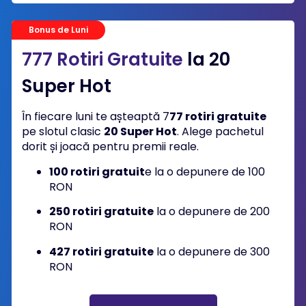
Bonus de Luni
777 Rotiri Gratuite
la 20
Super Hot
În fiecare luni te așteaptă 7
77 rotiri gratuite
pe slotul clasic
20 Super Hot
. Alege pachetul
dorit și joacă pentru premii reale.
100 rotiri gratuit
e la o depunere de 100
RON
250 rotiri gratuite
la o depunere de 200
RON
427 rotiri gratuite
la o depunere de 300
RON