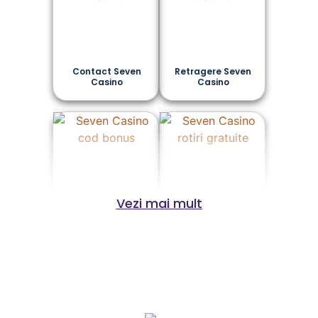
Contact Seven
Retragere Seven
Casino
Casino
Vezi mai mult
Seven Casino cod
Seven Casino rotiri
bonus
gratuite