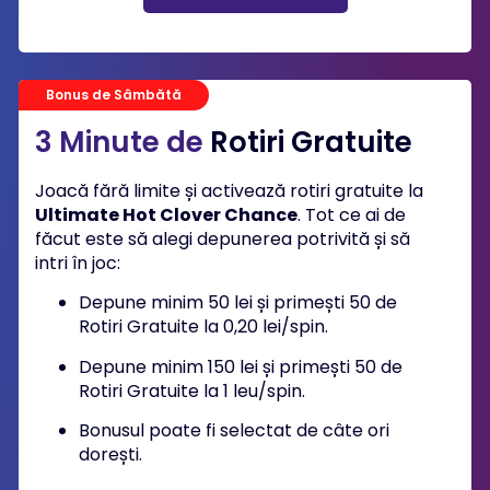
Bonus de Sâmbătă
3 Minute de
Rotiri Gratuite
Joacă fără limite și activează rotiri gratuite la
Ultimate Hot Clover Chance
. Tot ce ai de
făcut este să alegi depunerea potrivită și să
intri în joc:
Depune minim 50 lei și primești 50 de
Rotiri Gratuite la 0,20 lei/spin.
Depune minim 150 lei și primești 50 de
Rotiri Gratuite la 1 leu/spin.
Bonusul poate fi selectat de câte ori
dorești.