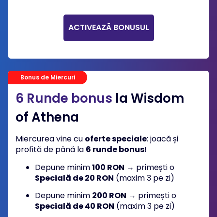
ACTIVEAZĂ BONUSUL
Bonus de Miercuri
6 Runde bonus
la Wisdom
of Athena
Miercurea vine cu
oferte speciale
: joacă și
profită de până la
6 runde bonus
!
Depune minim
100 RON
→ primești o
Specială de 20 RON
(maxim 3 pe zi)
Depune minim
200 RON
→ primești o
Specială de 40 RON
(maxim 3 pe zi)