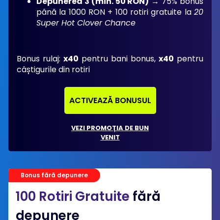
Depunerea 3 (min. 50 RON)
→ 75% bonus
până la 1000 RON + 100 rotiri gratuite la
20
Super Hot Clover Chance
Bonus rulaj:
x40
pentru bani bonus,
x40
pentru
câștigurile din rotiri
ACTIVEAZĂ BONUSUL
VEZI PROMOȚIA DE BUN
VENIT
Bonus fără depunere
100 Rotiri Gratuite
fără
depunere