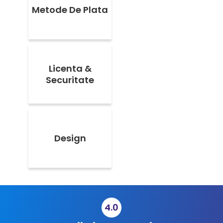
Metode De Plata
Licenta &
Securitate
Design
4.0