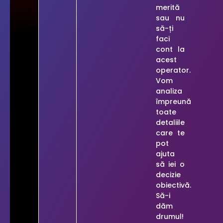
merită
sau nu
să-ți
faci
cont la
acest
operator.
Vom
analiza
împreună
toate
detaliile
care te
pot
ajuta
să iei o
decizie
obiectivă.
Să-i
dăm
drumul!