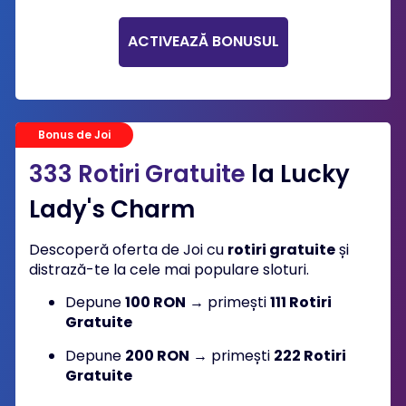
ACTIVEAZĂ BONUSUL
Bonus de Joi
333 Rotiri Gratuite
la Lucky
Lady's Charm
Descoperă oferta de Joi cu
rotiri gratuite
și
distrază-te la cele mai populare sloturi.
Depune
100 RON
→ primești
111 Rotiri
Gratuite
Depune
200 RON
→ primești
222 Rotiri
Gratuite