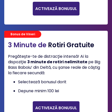
ACTIVEAZĂ BONUSUL
Bonus de Vineri
3 Minute de
Rotiri Gratuite
Pregătește-te de distracție intensă! Ai la
dispoziție
3 minute de rotiri nelimitate
pe Big
Bass Baboiu’ din Deltă, cu șanse reale de câștig
la fiecare secundă:
Selectează bonusul dorit
Depune minim 100 lei
ACTIVEAZĂ BONUSUL