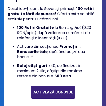
Deschide-ți cont la Seven și primești
100 rotiri
gratuite fără depunere!
Oferta este valabilă
exclusiv pentru jucătorii noi.
100 Rotiri Gratuite
la
Burning Hot
(0,20
RON/spin) după validarea numărului de
telefon și a identității (KYC)
Activare din secțiunea
Promoții →
Bonusurile tale
, apăsând pe „Vreau
bonusul”
Rulaj câștiguri
: x40, de finalizat în
maximum 2 zile; câștigurile maxime
retrase din bonus =
500 RON
ACTIVEAZĂ BONUSUL