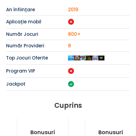
An înființare
2019
Aplicație mobil
Număr Jocuri
800+
Număr Provideri
8
Top Jocuri Oferite
Program VIP
Jackpot
Cuprins
Bonusuri
Bonusuri