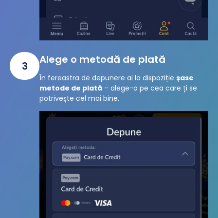
Alege o metodă de plată
În fereastra de depunere ai la dispoziție
șase
metode de plată
– alege-o pe cea care ți se
potrivește cel mai bine.