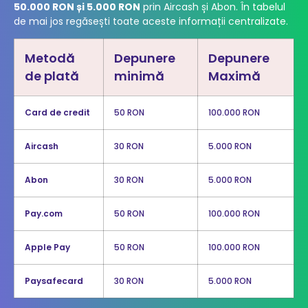
50.000 RON și 5.000 RON
prin Aircash și Abon. În tabelul
de mai jos regăsești toate aceste informații centralizate.
Metodă
Depunere
Depunere
de plată
minimă
Maximă
Card de credit
50 RON
100.000 RON
Aircash
30 RON
5.000 RON
Abon
30 RON
5.000 RON
Pay.com
50 RON
100.000 RON
Apple Pay
50 RON
100.000 RON
Paysafecard
30 RON
5.000 RON