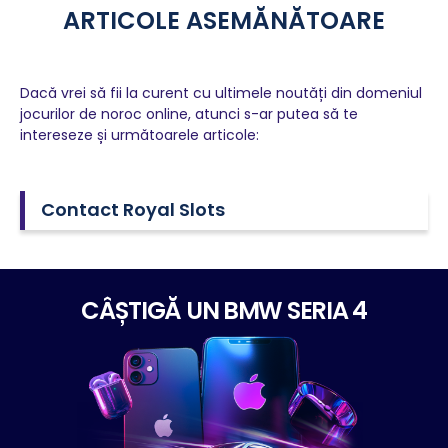
ARTICOLE ASEMĂNĂTOARE
Dacă vrei să fii la curent cu ultimele noutăți din domeniul
jocurilor de noroc online, atunci s-ar putea să te
intereseze și următoarele articole:
Contact Royal Slots
CÂȘTIGĂ UN BMW SERIA 4