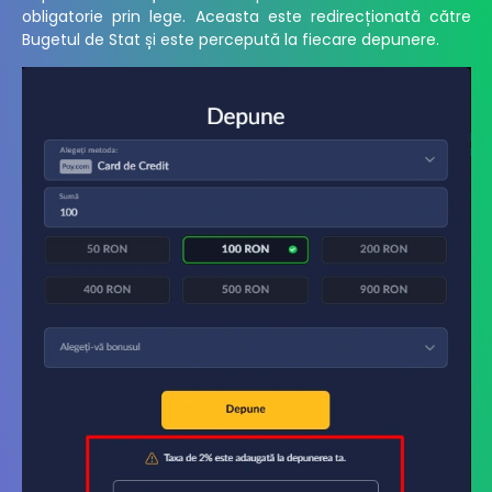
obligatorie prin lege. Aceasta este redirecționată către
Bugetul de Stat și este percepută la fiecare depunere.