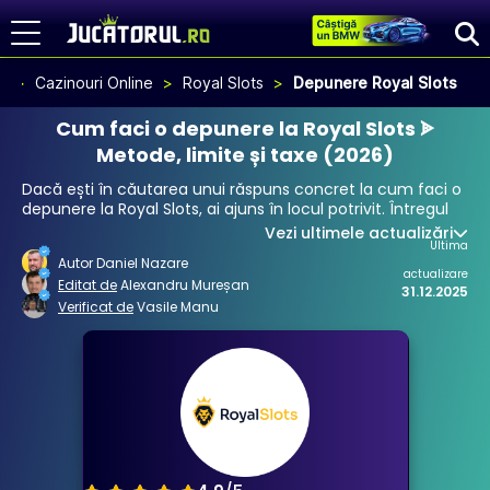
>
Cazinouri Online
>
Royal Slots
>
Depunere Royal Slots
Cum faci o depunere la Royal Slots ᗎ
Metode, limite și taxe (2026)
Dacă ești în căutarea unui răspuns concret la cum faci o
pr
depunere la Royal Slots, ai ajuns în locul potrivit. Întregul
int
Vezi ultimele actualizări
Ultima
Autor
Daniel Nazare
actualizare
Editat de
Alexandru Mureșan
31.12.2025
Verificat de
Vasile Manu