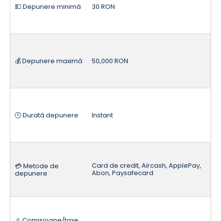
💵 Depunere minimă
30 RON
💰 Depunere maximă
50,000 RON
🕒 Durată depunere
Instant
Card de credit, Aircash, ApplePay,
💳 Metode de
Abon, Paysafecard
depunere
⚠️ Comisioane/taxe