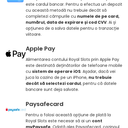
este cardul bancar. Pentru a efectua un depozit
cu această metodă nu trebuie decât să
completezi câmpurile cu
numele de pe card,
numărul, data de expirare și cod CVV
. Ai și
opțiunea de a salva datele pentru o tranzacție
viitoare.
Apple Pay
Alimentarea contului Royal Slots prin Apple Pay
este destinată deținătorilor de telefoane mobile
cu
sistem de operare iOS
. Așadar, dacă vei
juca la cazino de pe un iPhone,
nu trebuie
decât să selectezi cardul
, pentru că datele
bancare sunt deja salvate.
Paysafecard
Pentru a folosi această opțiune de plată la
Royal Slots este necesar să ai un
cont
myPaysafe
. Odată ales Paysafecard, cazinoul