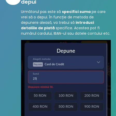
depui
Următorul pas este să
specifici suma
pe care
vrei să o depui. În funcție de metoda de
depunere aleasă, va trebui să
introduci
detaliile de plată
specifice. Acestea pot fi
numărul cardului, IBAN-ul sau datele contului etc.