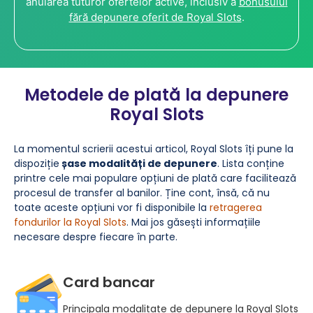
anularea tuturor ofertelor active, inclusiv a
bonusului
fără depunere oferit de Royal Slots
.
Metodele de plată la depunere
Royal Slots
La momentul scrierii acestui articol, Royal Slots îți pune la
dispoziție
șase modalități de depunere
. Lista conține
printre cele mai populare opțiuni de plată care facilitează
procesul de transfer al banilor. Ține cont, însă, că nu
toate aceste opțiuni vor fi disponibile la
retragerea
fondurilor la Royal Slots
. Mai jos găsești informațiile
necesare despre fiecare în parte.
Card bancar
Principala modalitate de depunere la Royal Slots