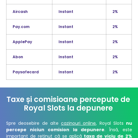
Aircash
Instant
2%
Pay.com
Instant
2%
ApplePay
Instant
2%
Abon
Instant
2%
Paysafecard
Instant
2%
Taxe și comisioane percepute de
Royal Slots la depunere
Spre deosebire de alte
cazinouri online
, Royal Slots
nu
percepe niciun comision la depunere
. Însă, este
important de reținut că se aplică
taxa de viciu de 2%