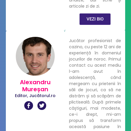
articole zi de zi.
VEZI BIO
Jucător profesionist de
cazino, cu peste 12 ani de
experiență în domeniul
jocurilor de noroc. Primul
contact cu acest mediu
l-am avut în
adolescență, când
Alexandru
mergeam cu prietenii în
Mureșan
săli de jocuri, ca să ne
Editor, Jucătorul.ro
distrăm și să scăpăm de
plictiseală. După primele
câștiguri, mai modeste,
ce-i drept, mi-am
propus să transform
această pasiune în