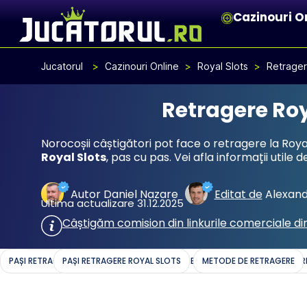
Cazinouri O
Jucatorul
>
Cazinouri Online
>
Royal Slots
>
Retrager
Retragere Roy
Norocoșii câștigători pot face o retragere la Roya
Royal Slots
, pas cu pas. Vei afla informații util
Citește în continuare pentru a afla care este cel m
Autor
Daniel Nazare
Editat de
Alexand
retragere la Royal Slots și cele mai comune proble
Ultima actualizare
31.12.2025
Câștigăm comision din linkurile comerciale di
PAȘI RETRAGERE ROYAL SLOTS
PAȘI RETRAGERE ROYAL SLOTS
METODE DE RETRAGERE
METODE DE RETRAGERE
LIMITE DE 