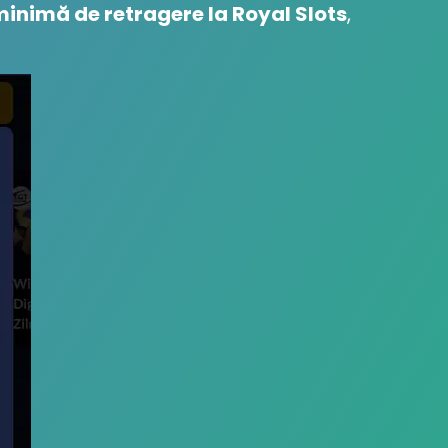
minimă de retragere la Royal Slots
,