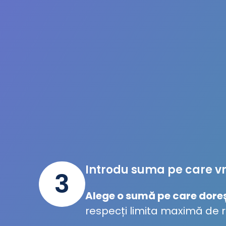
Introdu suma pe care vre
Alege o sumă pe care doreșt
respecți limita maximă de 