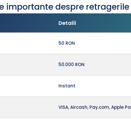
 importante despre retragerile 
Detalii
50 RON
50.000 RON
Instant
VISA, Aircash, Pay.com, Apple Pa