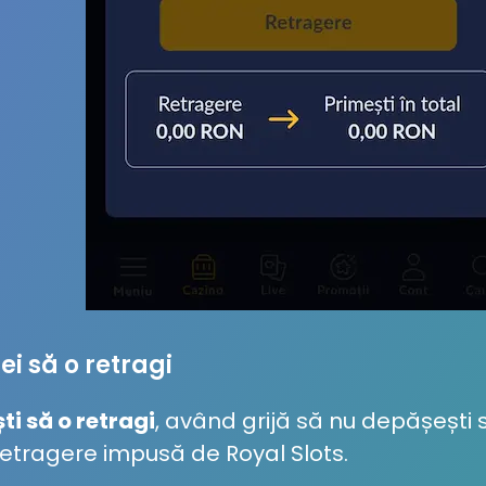
i să o retragi
i să o retragi
, având grijă să nu depășești s
retragere impusă de Royal Slots.