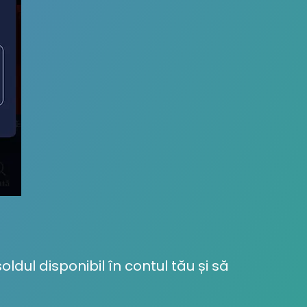
oldul disponibil în contul tău și să