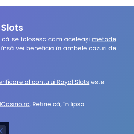
 Slots
 că se folosesc cam aceleași
metode
 însă vei beneficia în ambele cazuri de
erificare al contului Royal Slots
este
lCasino.ro
. Reține că, în lipsa