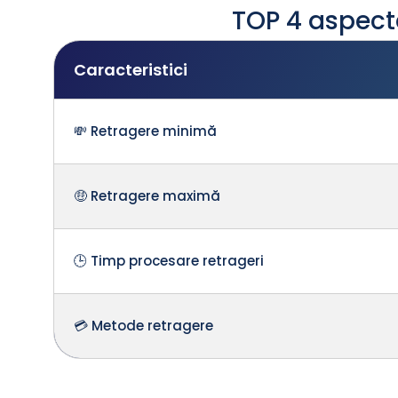
TOP 4 aspecte
Caracteristici
💸 Retragere minimă
🤑 Retragere maximă
🕒 Timp procesare retrageri
💳 Metode retragere