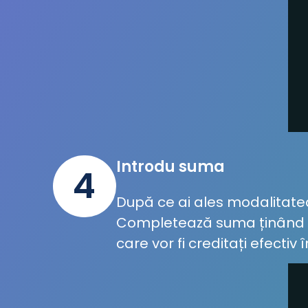
Introdu suma
După ce ai ales modalitate
Completează suma ținând
care vor fi creditați efectiv