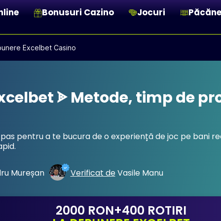
nline
Bonusuri Cazino
Jocuri
Păcăne
unere Excelbet Casino
xcelbet ᗎ Metode, timp de pro
pas pentru a te bucura de o experiență de joc pe bani real
apid.
pentru depunerile la Excelbet Casino. Descoperă informaț
ru Mureșan
Verificat de
Vasile Manu
r odată făcut primul depozit poți accesa
bonusul de bun 
2000 RON+400 ROTIRI