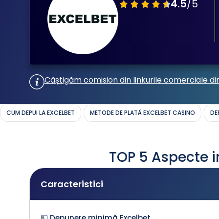
4.5





Câștigăm comision din linkurile comerciale di
CUM DEPUI LA EXCELBET
CUM DEPUI LA EXCELBET
METODE DE PLATĂ EXCELBET CASINO
METODE DE PLATĂ EXCELBET CASINO
DE
DE
TOP 5 Aspecte i
Caracteristici
💵 Depunere minimă Excelbet