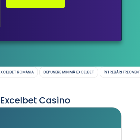
EXCELBET ROMÂNIA
EXCELBET ROMÂNIA
DEPUNERE MINIMĂ EXCELBET
DEPUNERE MINIMĂ EXCELBET
ÎNTREBĂRI FRECVEN
ÎNTREBĂRI FRECVEN
 Excelbet Casino