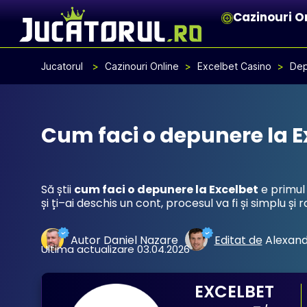
Cazinouri O
Jucatorul
>
Cazinouri Online
>
Excelbet Casino
>
Dep
Cum faci o depunere la E
Să știi
cum faci o depunere la Excelbet
e primul 
și
ți
–
ai
deschis
un
cont,
procesul va fi și simplu și r
Citește ghidul și află care sunt
metodele de plată
Autor
Daniel Nazare
Editat de
Alexand
perceperea taxelor și cât durează o depunere. Ia
Ultima actualizare
03.04.2026
platformă.
EXCELBET