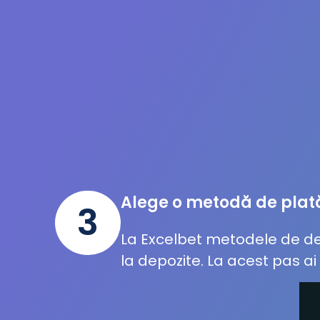
Alege o metodă de plat
La Excelbet metodele de depu
la depozite. La acest pas ai