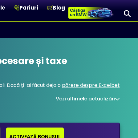
le
Pariuri
Blog
cesare și taxe
i. Dacă ți-ai făcut deja o
părere
despre Excelbet
Vezi ultimele actualizări
ii suplimentare despre limite de pariere,
venit Excelbet
, dar și alte promoții disponibile pe
ACTIVEAZĂ BONUSUL