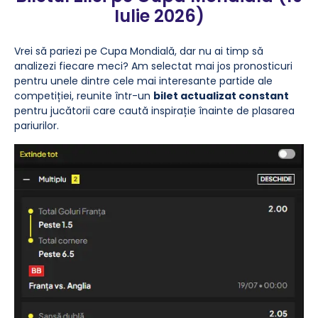
Iulie 2026)
Vrei să pariezi pe Cupa Mondială, dar nu ai timp să
analizezi fiecare meci? Am selectat mai jos pronosticuri
pentru unele dintre cele mai interesante partide ale
competiției, reunite într-un
bilet actualizat constant
pentru jucătorii care caută inspirație înainte de plasarea
pariurilor.