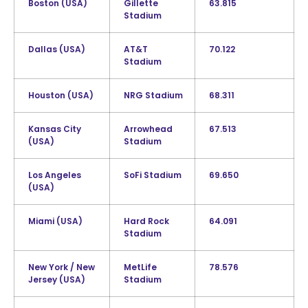
Boston (USA)
Gillette
63.815
Stadium
Dallas (USA)
AT&T
70.122
Stadium
Houston (USA)
NRG Stadium
68.311
Kansas City
Arrowhead
67.513
(USA)
Stadium
Los Angeles
SoFi Stadium
69.650
(USA)
Miami (USA)
Hard Rock
64.091
Stadium
New York / New
MetLife
78.576
Jersey (USA)
Stadium