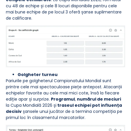
cu 48 de echipe și cele 8 locuri disponibile pentru cele
mai bune echipe de pe locul 3 oferă șanse suplimentare
de calificare.
Golgheter turneu
Pariurile pe golgheterul Campionatului Mondial sunt
printre cele mai spectaculoase piețe antepost. Atacanții
echipelor favorite au cele mai mici cote, însă la fiecare
ediție apar și surprize.
Programul
,
numărul de meciuri
la Cupa Mondială 2026 și
traseul echipei pot influența
decisiv
șansele unui jucător de a termina competiția pe
primul loc în clasamentul marcatorilor.