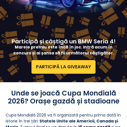
Participă și câștigă un BMW Seria 4!
Marele premiu este încă în joc. Intră acum în
concurs și ai șansa să fii următorul câștigător.
PARTICIPĂ LA GIVEAWAY
Unde se joacă Cupa Mondială
2026? Orașe gazdă și stadioane
Cupa Mondială 2026 va fi organizată pentru prima dată în
istorie în trei țări:
Statele Unite ale Americii, Canada și