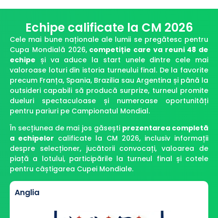
Echipe calificate la CM 2026
Cele mai bune naționale ale lumii se pregătesc pentru
Cupa Mondială 2026,
competiție care va reuni 48 de
echipe
și va aduce la start unele dintre cele mai
valoroase loturi din istoria turneului final. De la favorite
precum Franța, Spania, Brazilia sau Argentina și până la
outsideri capabili să producă surprize, turneul promite
dueluri spectaculoase și numeroase oportunități
pentru pariuri pe Campionatul Mondial.
În secțiunea de mai jos găsești
prezentarea completă
a echipelor
calificate la CM 2026, inclusiv informații
despre selecționer, jucătorii convocați, valoarea de
piață a lotului, participările la turneul final și cotele
pentru câștigarea Cupei Mondiale.
Anglia