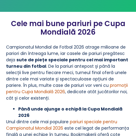
Cele mai bune pariuri pe Cupa
Mondială 2026
Campionatul Mondial de Fotbal 2026 atrage milioane de
pariori din întreaga lume, iar casele de pariuri pregătesc
deja
sute de piețe speciale pentru cel mai important
turneu din fotbal
. De la pariuri antepost și până la
selecții live pentru fiecare meci, turneul final oferă unele
dintre cele mai variate și spectaculoase opțiuni de
pariere. În plus, multe case de pariuri vor veni cu
promoții
pentru Cupa Mondială 2026
, dedicate atât jucătorilor noi,
cât și celor existenți.
Până unde ajunge o echipă la Cupa Mondială
2026
Unul dintre cele mai populare
pariuri speciale pentru
Campionatul Mondial 2026
este cel legat de performanța
finală a unei echipe în turneu. Bookmakerii oferă cote