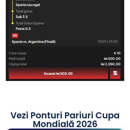
Vezi Ponturi Pariuri Cupa
Mondială 2026