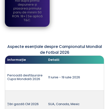
noi după prima
depunere și
plasarea primului
pariu de minim 50
RON. 18+ | Se aplică
T&C.
Aspecte esențiale despre Campionatul Mondial
de Fotbal 2026
Informație
Detalii
Perioadă desfășurare
11 iunie - 19 iulie 2026
Cupa Mondială 2026
Țări gazdă CM 2026
SUA, Canada, Mexic