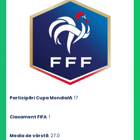
Participări Cupa Mondială
: 17
Clasament FIFA
: 1
Media de vârstă
: 27.0