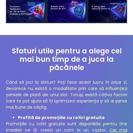
Sfaturi utile pentru a alege cel
mai bun timp de a juca la
păcănele
Când să joci la sloturi? Poți face acest lucru în orice zi,
deoarece nu există o modalitate prin care să influențezi
șansele de plată ale unui slot. Totuși, există câțiva factori
care te pot ajuta să îți optimizezi experiența și să ai șanse
mai bune de câștig.
Profită de promoțiile cu rotiri gratuite
Promoțiile cu rotiri gratuite sunt disponibile pentru tine
imediat ce îți creezi un cont la un cazino.
Cei mai