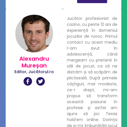
Jucător profesionist de
cazino, cu peste 12 ani de
experiență în domeniul
jocurilor de noroc. Primul
contact cu acest mediu
l-am avut în
adolescență, când
Alexandru
mergeam cu prietenii în
Mureșan
săli de jocuri, ca să ne
Editor, Jucătorul.ro
distrăm și să scăpăm de
plictiseală. După primele
câștiguri, mai modeste,
ce-i drept, mi-am
propus să transform
această pasiune în
profesie și astfel am
ajuns să joc Texas
hold’em online. Dorința
de a-mi îmbunătăți jocul