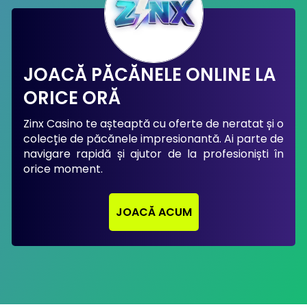
JOACĂ PĂCĂNELE ONLINE LA
ORICE ORĂ
Zinx Casino te așteaptă cu oferte de neratat și o
colecție de păcănele impresionantă. Ai parte de
navigare rapidă și ajutor de la profesioniști în
orice moment.
JOACĂ ACUM