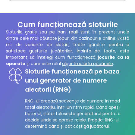
Cum funcționează sloturile
Sloturile gratis
sau pe bani reali sunt în prezent unele
dintre cele mai căutate jocuri din cazinourile online. Există
mii de variante de sloturi, toate gândite pentru a
satisface gusturile jucătorilor. Înainte de toate, este
important să înțelegi cum funcționează
jocurile ca la
aparate
și
care este rolul
algoritmului
la
păcănele
.
Sloturile funcționează pe baza
unui generator de numere
aleatorii (RNG)
RNG-ul creează secvențe de numere în mod
total aleatoriu, într-un ritm rapid. Când apeși
butonul, slotul folosește generatorul pentru a
decide unde se opresc rolele. Practic, RNG-ul
determină când și cât câștigă jucătorul.