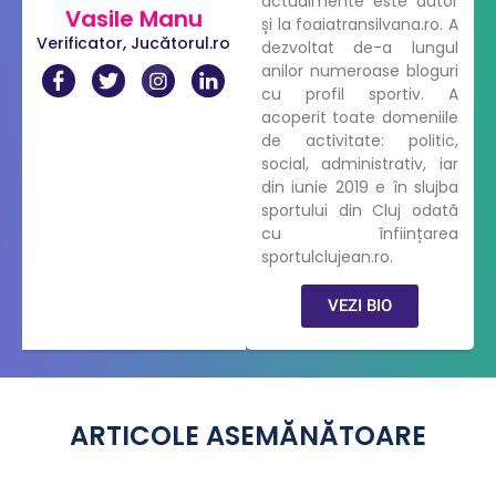
actualmente este autor
Vasile Manu
și la foaiatransilvana.ro. A
Verificator, Jucătorul.ro
dezvoltat de-a lungul
anilor numeroase bloguri
cu profil sportiv. A
acoperit toate domeniile
de activitate: politic,
social, administrativ, iar
din iunie 2019 e în slujba
sportului din Cluj odată
cu înființarea
sportulclujean.ro.
VEZI BIO
ARTICOLE ASEMĂNĂTOARE