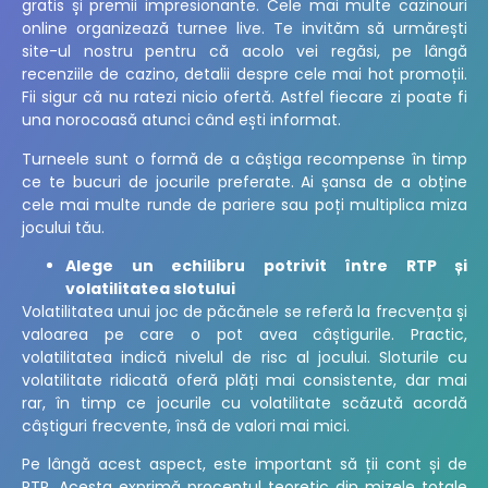
gratis și premii impresionante. Cele mai multe cazinouri
online organizează turnee live. Te invităm să urmărești
site-ul nostru pentru că acolo vei regăsi, pe lângă
recenziile de cazino, detalii despre cele mai hot promoții.
Fii sigur că nu ratezi nicio ofertă. Astfel fiecare zi poate fi
una norocoasă atunci când ești informat.
Turneele sunt o formă de a câștiga recompense în timp
ce te bucuri de jocurile preferate. Ai șansa de a obține
cele mai multe runde de pariere sau poți multiplica miza
jocului tău.
Alege un echilibru potrivit între RTP și
volatilitatea slotului
Volatilitatea unui joc de păcănele se referă la frecvența și
valoarea pe care o pot avea câștigurile. Practic,
volatilitatea indică nivelul de risc al jocului. Sloturile cu
volatilitate ridicată oferă plăți mai consistente, dar mai
rar, în timp ce jocurile cu volatilitate scăzută acordă
câștiguri frecvente, însă de valori mai mici.
Pe lângă acest aspect, este important să ții cont și de
RTP. Acesta exprimă procentul teoretic din mizele totale