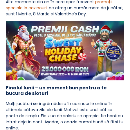
Alte momente din an în care apar frecvent
promoții
speciale la cazinouri
, ce atrag un număr mare de jucători,
sunt 1 Martie, 8 Martie și Valentine’s Day.
Finalul lunii – un moment bun pentru a te
bucura de sloturi
Mulți jucători se îngrămădesc în cazinourile online în
ultimele câteva zile ale lunii. Motivul este unul cât se
poate de simplu. Fie ziua de salariu se apropie, fie banii au
intrat deja în cont. Așadar, o ocazie numai bună să fii și tu
online.