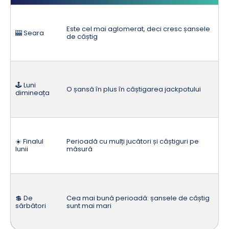
Ce am actualizat la acest articol (09.01.2026)
Am structurat
informațiile despre timpul optim
pentru a juca la sloturi într-o secțiune dedicată,
Este cel mai aglomerat, deci cresc șansele
🎰 Seara
organizată pe perioade specifice.
de câștig
Am creat o
secțiune cu sfaturi practice
care te
pot ajuta să alegi cel mai potrivit moment pentru a
juca la păcănele online.
Am adăugat
exemple specifice
cu momente
bune pentru a juca online la sloturi.
🕹️ Luni
O șansă în plus în câștigarea jackpotului
dimineața
Perioadă cu mulți jucători și câștiguri pe
☀️ Finalul
măsură
lunii
💲 De
Cea mai bună perioadă: șansele de câștig
sărbători
sunt mai mari