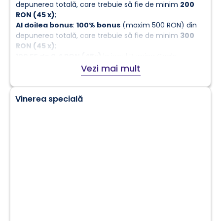
depunerea totală, care trebuie să fie de minim
200
RON (45 x)
;
Al doilea bonus
:
100% bonus
(maxim 500 RON) din
depunerea totală, care trebuie să fie de minim
300
RON (45 x)
;
100 FS de 0.4 RON (45x)
la jocul Burning Goals.
Vezi mai mult
Vinerea specială