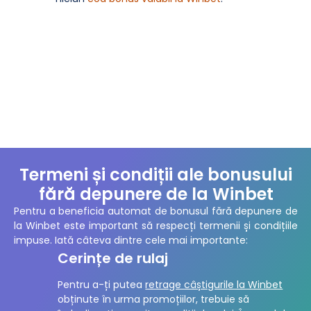
Termeni și condiții ale bonusului
fără depunere de la Winbet
Pentru a beneficia automat de bonusul fără depunere de
la Winbet
este important să respecți termenii și condițiile
impuse. Iată câteva dintre cele mai importante:
Cerințe de rulaj
Pentru a-ți putea
retrage câștigurile la Winbet
obținute în urma promoțiilor, trebuie să