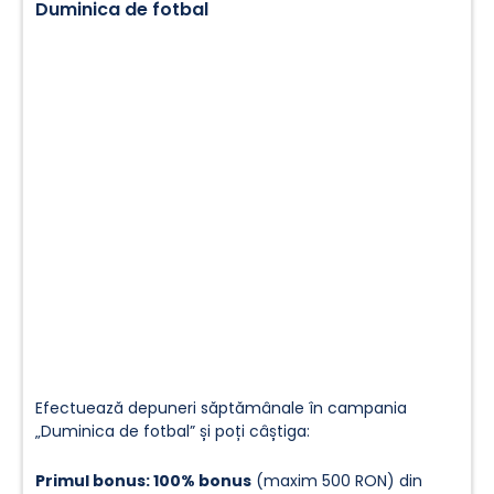
Duminica de fotbal
Efectuează depuneri săptămânale în campania
„Duminica de fotbal” și poți câștiga:
Primul bonus: 100% bonus
(maxim 500 RON) din