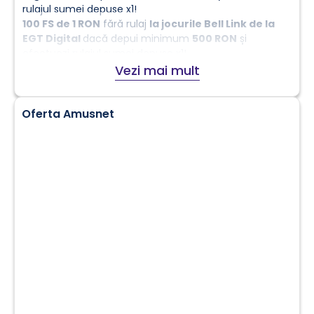
rulajul sumei depuse x1!
100 FS de 1 RON
fără rulaj
la jocurile Bell Link de la
EGT Digital
dacă depui minimum
500 RON
și
efectuezi rulajul sumei depuse x1!
Vezi mai mult
Oferta Amusnet