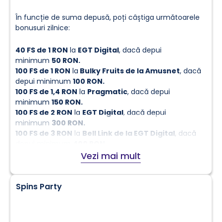
În funcție de suma depusă, poți câștiga următoarele
bonusuri zilnice:
40 FS de 1 RON
la
EGT Digital
, dacă depui
minimum
50 RON.
100 FS de 1 RON
la
Bulky Fruits de la Amusnet
, dacă
depui minimum
100 RON.
100 FS de 1,4 RON
la
Pragmatic
, dacă depui
minimum
150 RON.
100 FS de 2 RON
la
EGT Digital
, dacă depui
minimum
300 RON.
100 FS de 3 RON
la
Bell Link de la EGT Digital
, dacă
depui minimum
400 RON.
Vezi mai mult
Spins Party