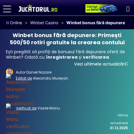
nouri Online
>
Winbet Casino
>
Winbet bonus fără depunere
Winbet bonus fără depunere: Primești
500/50 rotiri gratuite la crearea contului
Ești pregătit să profiți de bonusul fără depunere oferit de
co
Winbet? Odată cu
înregistrarea
și
verificarea
gr
Vezi ultimele actualizări
Autor
Daniel Nazare
Editat de
Alexandru Mureșan
Verificat de
Vasile Manu
Ultima
actualizare
31.12.2025