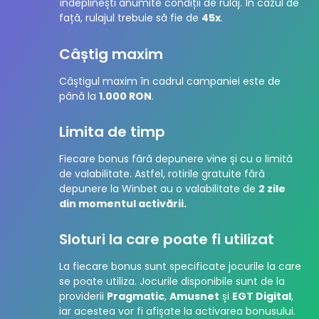
îndeplinești anumite condiții de rulaj. În cazul de
față, rulajul trebuie să fie de
45x
.
Câștig maxim
Câștigul maxim în cadrul campaniei este de
până la
1.000 RON
.
Limita de timp
Fiecare bonus fără depunere vine și cu o limită
de valabilitate. Astfel, rotirile gratuite fără
depunere la Winbet au o valabilitate de
2 zile
din momentul activării.
Sloturi la care poate fi utilizat
La fiecare bonus sunt specificate jocurile la care
se poate utiliza. Jocurile disponibile sunt de la
providerii
Pragmatic
,
Amusnet
și
EGT Digital
,
iar acestea vor fi afișate la activarea bonusului.