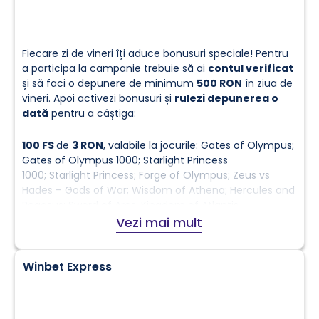
Fiecare zi de vineri îți aduce bonusuri speciale! Pentru
a participa la campanie trebuie să ai
contul verificat
și să faci o depunere de minimum
500 RON
în ziua de
vineri. Apoi activezi bonusuri și
rulezi depunerea o
dată
pentru a câștiga:
100 FS
de
3 RON
, valabile la jocurile: Gates of Olympus;
Gates of Olympus 1000; Starlight Princess
1000; Starlight Princess; Forge of Olympus; Zeus vs
Hades – Gods of War; Wisdom of Athena; Hercules and
Pegasus; Sword of Ares; Kingdom of Atlantis.
Vezi mai mult
Winbet Express