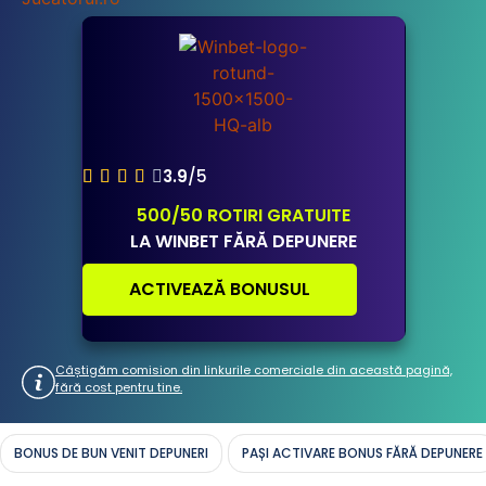
3.9





500/50 ROTIRI GRATUITE
LA WINBET FĂRĂ DEPUNERE
ACTIVEAZĂ BONUSUL
Câștigăm comision din linkurile comerciale din această pagină,
fără cost pentru tine.
BONUS DE BUN VENIT DEPUNERI
BONUS DE BUN VENIT DEPUNERI
PAȘI ACTIVARE BONUS FĂRĂ DEPUNERE
PAȘI ACTIVARE BONUS FĂRĂ DEPUNERE