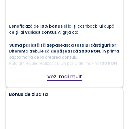
Beneficiază de
10% bonus
și ia-ți cashback-ul după
ce ți-ai
validat contul
. Ai grijă ca:
Suma pariată să depășească totalul câștigurilor;
Diferența trebuie să
depășească 2000 RON
, în prima
săptămână de la crearea contului.
Rulajul trebuie realizat cu un pariu de maxim
100 RON
(1x)
Vezi mai mult
Bonus de ziua ta