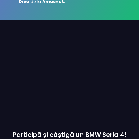
Dice
de la
Amusnet.
Participă și câștigă un BMW Seria 4!