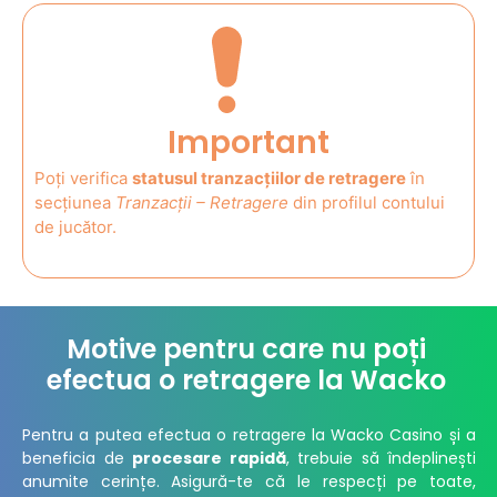
Important
Poți verifica
statusul tranzacțiilor de retragere
în
secțiunea
Tranzacții – Retragere
din profilul contului
de jucător.
Motive pentru care nu poți
efectua o retragere la Wacko
Pentru a putea efectua o retragere la Wacko Casino și a
beneficia de
procesare rapidă
, trebuie să îndeplinești
anumite cerințe. Asigură-te că le respecți pe toate,