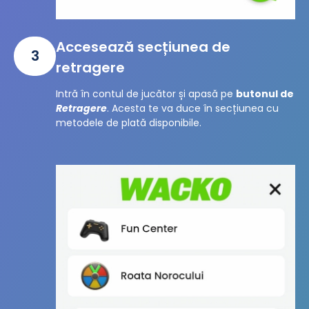
Accesează secțiunea de
retragere
Intră în contul de
jucător
și apasă pe
butonul de
Retragere
. Acesta te va duce în secțiunea cu
metodele de plată
disponibile.