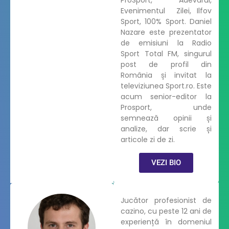
ProSport, Adevărul,
Evenimentul Zilei, Ilfov
Sport, 100% Sport. Daniel
Nazare este prezentator
de emisiuni la Radio
Sport Total FM, singurul
post de profil din
România și invitat la
televiziunea Sport.ro. Este
acum senior-editor la
Prosport, unde
semnează opinii și
analize, dar scrie și
articole zi de zi.
VEZI BIO
Jucător profesionist de
cazino, cu peste 12 ani de
experiență în domeniul