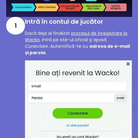
Intră în contul de jucător
Dacă deja ai finalizat
procesul de înregistrare la
Wacko
, intră pe site-ul oficial și apasă
Conectare
. Autentifică-te cu
adresa de e-mail
și parola.