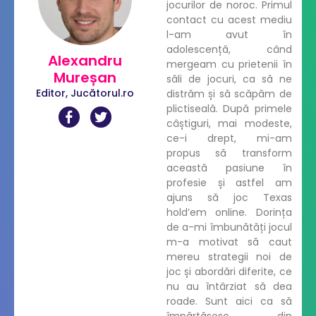
jocurilor de noroc. Primul
contact cu acest mediu
l-am avut în
adolescență, când
Alexandru
mergeam cu prietenii în
Mureșan
săli de jocuri, ca să ne
Editor, Jucătorul.ro
distrăm și să scăpăm de
plictiseală. După primele
câștiguri, mai modeste,
ce-i drept, mi-am
propus să transform
această pasiune în
profesie și astfel am
ajuns să joc Texas
hold’em online. Dorința
de a-mi îmbunătăți jocul
m-a motivat să caut
mereu strategii noi de
joc și abordări diferite, ce
nu au întârziat să dea
roade. Sunt aici ca să
împărtășesc din