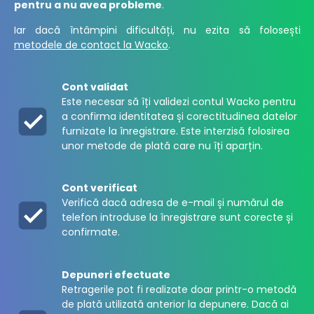
pentru a nu avea probleme
.
Iar dacă întâmpini dificultăți, nu ezita să folosești
metodele de contact la Wacko
.
Cont validat
Este necesar să îți validezi contul Wacko pentru
a confirma identitatea și corectitudinea datelor
furnizate la înregistrare. Este interzisă folosirea
unor metode de plată care nu îți aparțin.
Cont verificat
Verifică dacă adresa de e-mail și numărul de
telefon introduse la înregistrare sunt corecte și
confirmate.
Depuneri efectuate
Retragerile pot fi realizate doar printr-o metodă
de plată utilizată anterior la depunere. Dacă ai