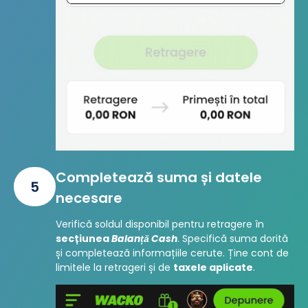
Completează suma și datele
necesare
Verifică soldul disponibil pentru retragere în
secțiunea
Balanță Cash
. Specifică suma dorită
și completează informațiile cerute. Ține cont de
limitele la retrageri și de
taxele aplicate
.