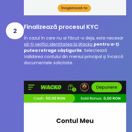
Finalizează procesul KYC
În cazul în care nu ai făcut-o deja, este necesar
să-ți verifici identitatea la Wacko
pentru a-ți
putea retrage câștigurile
. Selectează
Validarea contului
din meniul principal și încarcă
documentele solicitate.