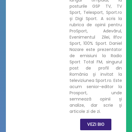
posturile GSP TV, TV
Sport, Telesport, Sport.ro
și Digi Sport. A scris la
rubrica de opinii pentru
ProSport, Adevărul,
Evenimentul Zilei, Ilfov
Sport, 100% Sport. Daniel
Nazare este prezentator
de emisiuni la Radio
Sport Total FM, singurul
post de profil din
România și invitat la
televiziunea Sport.ro. Este
acum senior-editor la
Prosport, unde
semnează opinii și
analize, dar scrie și
articole zi de zi.
VEZI BIO