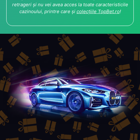
retrageri și nu vei avea acces la toate caracteristicile
cazinoului, printre care și
colecțiile TopBet.ro
!