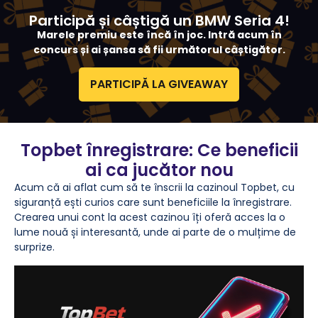
Participă și câștigă un BMW Seria 4!
Marele premiu este încă în joc. Intră acum în
concurs și ai șansa să fii următorul câștigător.
PARTICIPĂ LA GIVEAWAY
Topbet înregistrare: Ce beneficii
ai ca jucător nou
Acum că ai aflat
cum să te înscrii la cazinoul Topbet
, cu
siguranță ești curios care sunt
beneficiile la înregistrare
.
Crearea unui cont la acest cazinou îți oferă acces la o
lume nouă și interesantă, unde ai parte de o mulțime de
surprize.