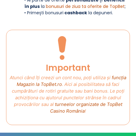
• Ai parte de oferte
personalizate
și
beneficii
în plus
la
bonusuri de ziua ta oferite de TopBet
;
•
Primești bonusuri
cashback
la depuneri.
Important
Atunci când îți
creezi un cont nou,
poți utiliza și
funcția
Magazin la TopBet.ro
. Aici ai posibilitatea să faci
cumpărături de rotiri gratuite sau bani bonus. Le poți
achiziționa cu ajutorul punctelor strânse în cadrul
provocărilor sau al
turneelor organizate de TopBet
Casino România
!