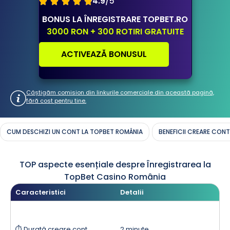
4.9





BONUS LA ÎNREGISTRARE TOPBET.RO
3000 RON + 300 ROTIRI GRATUITE
ACTIVEAZĂ BONUSUL
Câștigăm comision din linkurile comerciale din această pagină,
fără cost pentru tine.
CUM DESCHIZI UN CONT LA TOPBET ROMÂNIA
CUM DESCHIZI UN CONT LA TOPBET ROMÂNIA
BENEFICII CREARE CON
BENEFICII CREARE CON
TOP aspecte esențiale despre Înregistrarea la
TopBet Casino România
Caracteristici
Detalii
⏱ Durată creare cont
2 minute