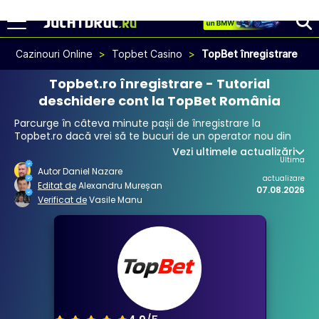
>
Cazinouri Online
>
Topbet Casino
>
TopBet înregistrare
Topbet.ro înregistrare - Tutorial
deschidere cont la TopBet România
Parcurge în c
â
teva minute pașii de înregistrare la
Ro
Topbet.ro
dacă vrei să te bucuri de un operator nou din
cu 
Vezi ultimele actualizări
Ultima
Autor
Daniel Nazare
actualizare
Editat de
Alexandru Mureșan
07.08.2026
Verificat de
Vasile Manu