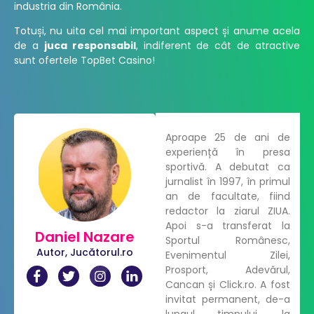
industria din România.
Totuși, nu uita cel mai important aspect și anume acela
de a
juca responsabil
, indiferent de cât de atractive
sunt ofertele TopBet Casino!
Aproape 25 de ani de
experiență în presa
sportivă. A debutat ca
jurnalist în 1997, în primul
an de facultate, fiind
redactor la ziarul ZIUA.
Apoi s-a transferat la
Daniel Nazare
Sportul Românesc,
Autor, Jucătorul.ro
Evenimentul Zilei,
Prosport, Adevărul,
Cancan și Click.ro. A fost
invitat permanent, de-a
lungul timpului, la