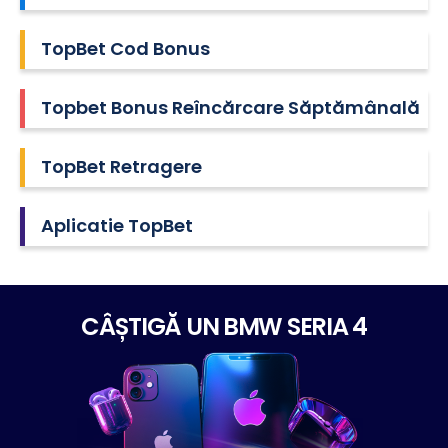
TopBet Cod Bonus
Topbet Bonus Reîncărcare Săptămânală
TopBet Retragere
Aplicatie TopBet
CÂȘTIGĂ UN BMW SERIA 4