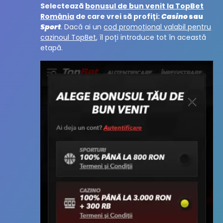
Selectează
bonusul de bun venit la TopBet
România
de care vrei să profiți:
Casino
sau
Sport
. Dacă ai un
cod promoțional valabil pentru
cazinoul TopBet
, îl poți introduce tot în această
etapă.