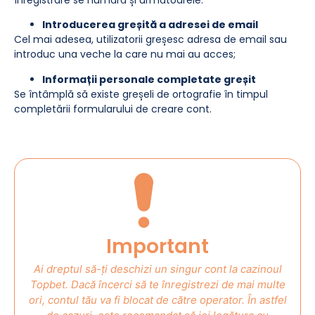
Introducerea greșită a adresei de email
Cel mai adesea, utilizatorii greșesc adresa de email sau
introduc una veche la care nu mai au acces;
Informații personale completate greșit
Se întâmplă să existe greșeli de ortografie în timpul
completării formularului de creare cont.
Important
Ai dreptul să-ți deschizi
un singur cont
la cazinoul
Topbet. Dacă încerci să te înregistrezi de mai multe
ori, contul tău va fi blocat de către operator. În astfel