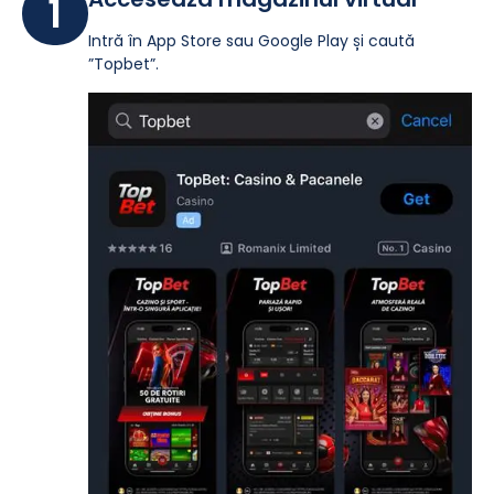
Intră în App Store sau Google Play și caută
”Topbet”.