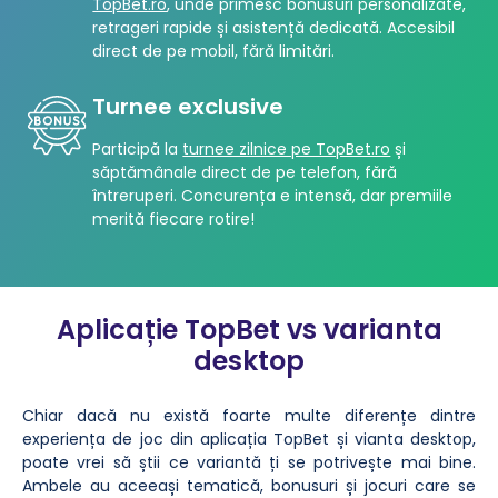
TopBet.ro
, unde primesc bonusuri personalizate,
retrageri rapide și asistență dedicată. Accesibil
direct de pe mobil, fără limitări.
Turnee exclusive
Participă la
turnee zilnice pe TopBet.ro
și
săptămânale direct de pe telefon, fără
întreruperi. Concurența e intensă, dar premiile
merită fiecare rotire!
Aplicație TopBet vs varianta
desktop
Chiar dacă nu există foarte multe diferențe dintre
experiența de joc din aplicația TopBet și vianta desktop,
poate vrei să știi ce variantă ți se potrivește mai bine.
Ambele au aceeași tematică, bonusuri și jocuri care se