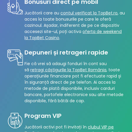
Bonusuri direct pe mobil
Jucătorii care au
contul verificat la TopBet.ro
, au
acces la toate bonusurile pe care le oferă
cazinoul. Așadar, indiferent de pe ce dispozitiv
accesezi site-ul, poți activa
oferta de weekend
la TopBet Casino
.
Depuneri și retrageri rapide
Fie că vrei să adaugi fonduri în cont sau
să
retragi câștigurile la TopBet România
, toate
operațiunile financiare pot fi efectuate rapid și
în siguranță direct de pe telefon. Ai acces la
metode de plată disponibile, inclusiv carduri
bancare, portofele electronice sau alte metode
disponibile, fără bătăi de cap.
Program VIP
Jucătorii activi pot fi invitați în
clubul VIP pe