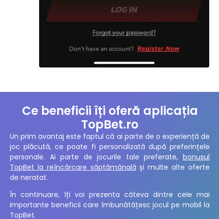
Ce beneficii îți oferă aplicația
TopBet.ro
Un prim avantaj este faptul că ai parte de o experiență de
joc plăcută, ce poate fi personalizată după preferințele
personale. Ai parte de jocurile tale preferate,
bonusul
TopBet la reîncărcare săptămânală
și multe alte oferte
de neratat.
În continuare, îți voi prezenta câteva dintre cele mai
importante beneficii care îmbunătățesc jocul pe mobil la
TopBet.