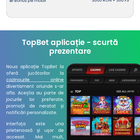
3000 RON + 300 FS
🎁 Bonus pe mobil
TopBet aplicație - scurtă
prezentare
Noua aplicație TopBet la
oferă jucătorilor la
cazinourile online
divertisment oriunde s-ar
afla. Aceștia au parte de
jocurile lor preferate,
promoții de neratat și
notificări personalizate.
Interfața este una
prietenoasă și ușor de
accesat. Mai mult,