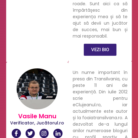
roade. Sunt aici ca să
împărtășesc din
experiența mea și să te
ajut să devii un jucător
de succes, mai bun și
mai responsabil.
VEZI BIO
Un nume important în
presa din Transilvania, cu
peste 11 ani de
experiență. Din iulie 2012
scrie pentru
eClujeanul.ro, iar
actualmente este autor
Vasile Manu
și la foaiatransilvana.ro. A
Verificator, Jucătorul.ro
dezvoltat de-a lungul
anilor numeroase bloguri
cu profil sportiv. A