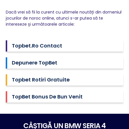
Dacă vrei să fii la curent cu ultimele noutăți din domeniul
jocurilor de noroc online, atunci s-ar putea să te
intereseze și următoarele articole:
Topbet.ro Contact
Depunere TopBet
Topbet Rotiri Gratuite
TopBet Bonus De Bun Venit
CÂȘTIGĂ UN BMW SERIA 4