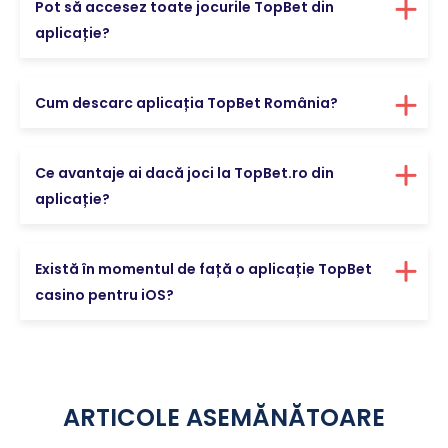
Pot să accesez toate jocurile TopBet din
aplicație?
Cum descarc aplicația TopBet România?
Ce avantaje ai dacă joci la TopBet.ro din
aplicație?
Există în momentul de față o aplicație TopBet
casino pentru iOS?
ARTICOLE ASEMĂNĂTOARE