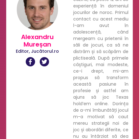
experiență în domeniul
jocurilor de noroc. Primul
contact cu acest mediu
l-am avut în
adolescență, când
Alexandru
mergeam cu prietenii în
Mureșan
săli de jocuri, ca să ne
Editor, Jucătorul.ro
distrăm și să scăpăm de
plictiseală. După primele
câștiguri, mai modeste,
ce-i drept, mi-am
propus să transform
această pasiune în
profesie și astfel am
ajuns să joc Texas
hold’em online. Dorința
de a-mi îmbunătăți jocul
m-a motivat să caut
mereu strategii noi de
joc și abordări diferite, ce
nu au întârziat să dea