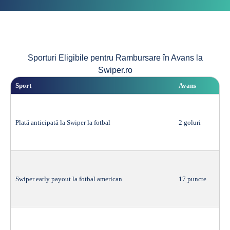
Sporturi Eligibile pentru Rambursare în Avans la
Swiper.ro
Sport
Avans
Plată anticipată la Swiper la fotbal
2 goluri
Swiper early payout la fotbal american
17 puncte