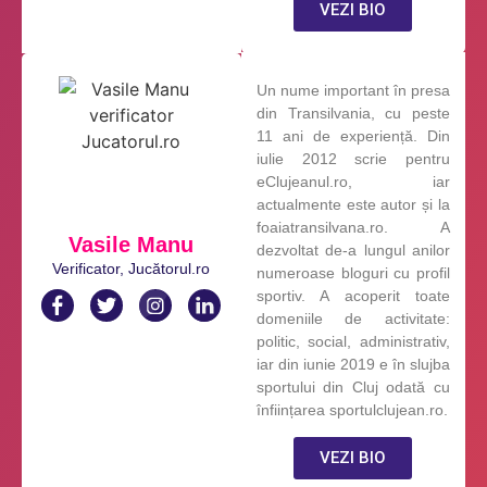
VEZI BIO
Un nume important în presa
din Transilvania, cu peste
11 ani de experiență. Din
iulie 2012 scrie pentru
eClujeanul.ro, iar
actualmente este autor și la
foaiatransilvana.ro. A
Vasile Manu
dezvoltat de-a lungul anilor
Verificator, Jucătorul.ro
numeroase bloguri cu profil
sportiv. A acoperit toate
domeniile de activitate:
politic, social, administrativ,
iar din iunie 2019 e în slujba
sportului din Cluj odată cu
înființarea sportulclujean.ro.
VEZI BIO