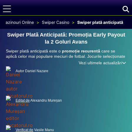
Cazinouri Online
>
Swiper Casino
>
Swiper plată anticipată
Swiper Plată Anticipată: Promoția Early Payout
la 2 Goluri Avans
Swiper plată anticipată este o
promoție recurentă
care se
îți
aplică celor mai populare meciuri de fotbal. Jocurile selecționate
co
Vezi ultimele actualizări
Autor
Daniel Nazare
Editat de
Alexandru Mureșan
Verificat de
Vasile Manu