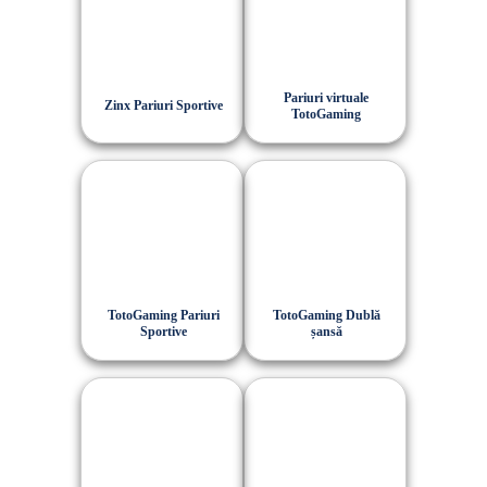
Pariuri virtuale
Zinx Pariuri Sportive
TotoGaming
TotoGaming Pariuri
TotoGaming Dublă
Sportive
șansă