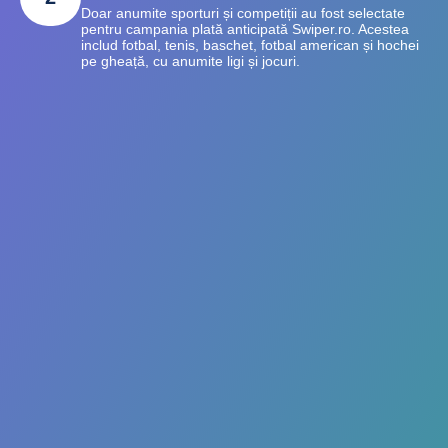
Doar anumite sporturi și competiții au fost selectate
pentru campania plată anticipată Swiper.ro. Acestea
includ fotbal, tenis, baschet, fotbal american și hochei
pe gheață, cu anumite ligi și jocuri.