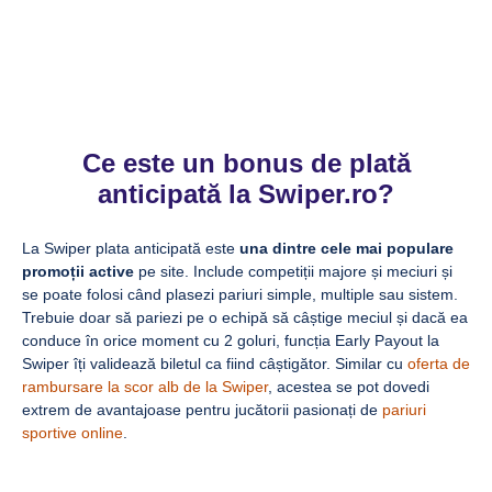
TopBet plată anticipată
Pariuri live TopBet.ro
Ce este un bonus de plată
anticipată la Swiper.ro?
La Swiper plata anticipată este
una dintre cele mai populare
promoții active
pe site. Include competiții majore și meciuri și
se poate folosi când plasezi pariuri simple, multiple sau sistem.
Trebuie doar să pariezi pe o echipă să câștige meciul și dacă ea
conduce în orice moment cu 2 goluri, funcția Early Payout la
Swiper îți validează biletul ca fiind câștigător. Similar cu
oferta de
rambursare la scor alb de la Swiper
, acestea se pot dovedi
extrem de avantajoase pentru jucătorii pasionați de
pariuri
sportive online
.