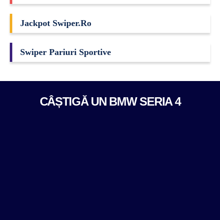
Jackpot Swiper.ro
Swiper Pariuri Sportive
CÂȘTIGĂ UN BMW SERIA 4