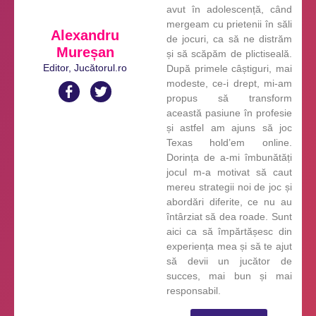
avut în adolescență, când
mergeam cu prietenii în săli
Alexandru
de jocuri, ca să ne distrăm
Mureșan
și să scăpăm de plictiseală.
Editor, Jucătorul.ro
După primele câștiguri, mai
modeste, ce-i drept, mi-am
propus să transform
această pasiune în profesie
și astfel am ajuns să joc
Texas hold’em online.
Dorința de a-mi îmbunătăți
jocul m-a motivat să caut
mereu strategii noi de joc și
abordări diferite, ce nu au
întârziat să dea roade. Sunt
aici ca să împărtășesc din
experiența mea și să te ajut
să devii un jucător de
succes, mai bun și mai
responsabil.