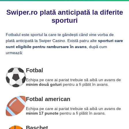
Swiper.ro plată anticipată la diferite
sporturi
Fotbalul este sportul la care te gândești când vine vorba de
plată anticipată la Swiper Casino. Există patru alte
sporturi care
sunt eligibile pentru rambursare în avans
, după cum
urmează:
Fotbal
Echipa pe care ai pariat trebuie să aibă un avans de
minim două goluri
pentru a fi plătit în avans.
Fotbal american
Echipa pe care ai pariat trebuie să aibă un avans de
minim 17 puncte
pentru a fi plătit în avans.
Baschet