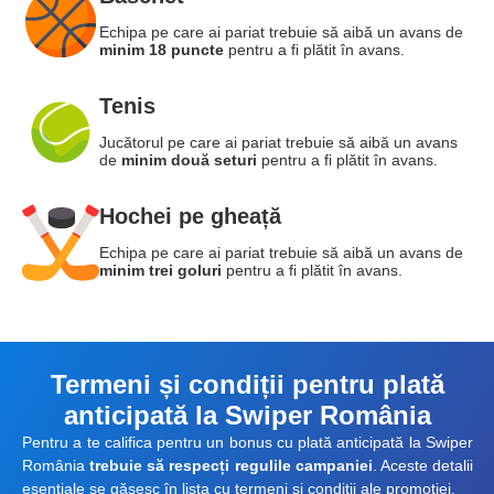
Echipa pe care ai pariat trebuie să aibă un avans de
minim 18 puncte
pentru a fi plătit în avans.
Tenis
Jucătorul pe care ai pariat trebuie să aibă un avans
de
minim două seturi
pentru a fi plătit în avans.
Hochei pe gheață
Echipa pe care ai pariat trebuie să aibă un avans de
minim trei goluri
pentru a fi plătit în avans.
Termeni și condiții pentru plată
anticipată la Swiper România
Pentru a te califica pentru un bonus cu plată anticipată la Swiper
România
trebuie să respecți regulile campaniei
. Aceste detalii
esențiale se găsesc în lista cu termeni și condiții ale promoției.