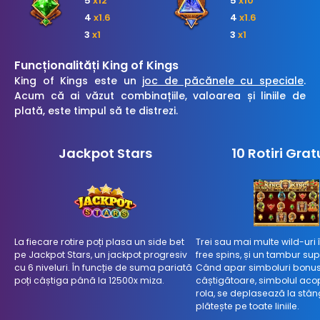
5
x12
5
x10
4
x1.6
4
x1.6
3
x1
3
x1
Funcționalități King of Kings
King of Kings este un
joc de păcănele cu speciale
.
Acum că ai văzut combinațiile, valoarea și liniile de
plată, este timpul să te distrezi.
Jackpot Stars
10 Rotiri Grat
La fiecare rotire poți plasa un side bet
Trei sau mai multe wild-uri 
pe Jackpot Stars, un jackpot progresiv
free spins, și un tambur su
cu 6 niveluri. În funcție de suma pariată
Când apar simboluri bonu
poți câștiga până la 12500x miza.
câștigătoare, simbolul aco
rola, se deplasează la stân
plătește pe toate liniile.