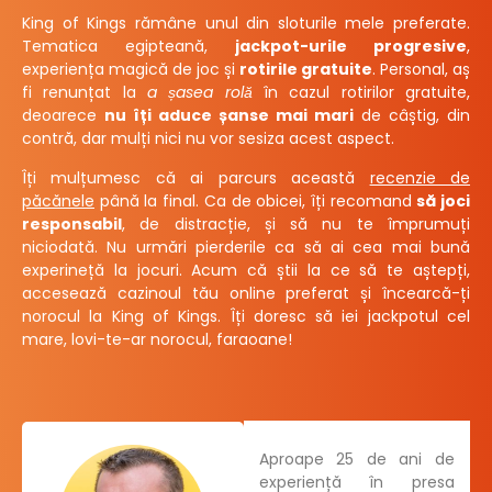
King of Kings rămâne unul din sloturile mele preferate.
Tematica egipteană,
jackpot-urile progresive
,
experiența magică de joc și
rotirile gratuite
. Personal, aș
fi renunțat la
a șasea rolă
în cazul rotirilor gratuite,
deoarece
nu îți aduce șanse mai mari
de câștig, din
contră, dar mulți nici nu vor sesiza acest aspect.
Îți mulțumesc că ai parcurs această
recenzie de
păcănele
până la final. Ca de obicei, îți recomand
să joci
responsabil
, de distracție, și să nu te împrumuți
niciodată. Nu urmări pierderile ca să ai cea mai bună
experineță la jocuri. Acum că știi la ce să te aștepți,
accesează cazinoul tău online preferat și încearcă-ți
norocul la King of Kings. Îți doresc să iei jackpotul cel
mare, lovi-te-ar norocul, faraoane!
Aproape 25 de ani de
experiență în presa