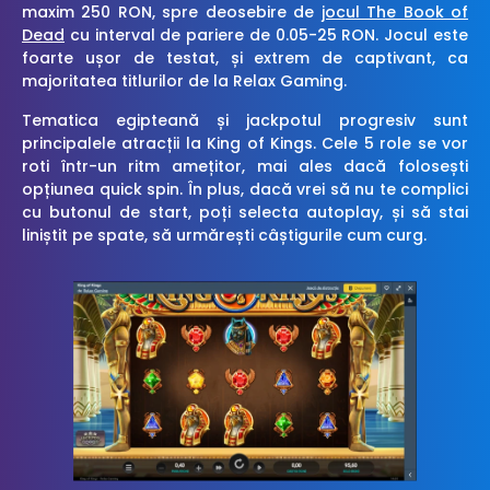
maxim 250 RON, spre deosebire de
jocul The Book of
Dead
cu interval de pariere de 0.05-25 RON. Jocul este
foarte ușor de testat, și extrem de captivant, ca
majoritatea titlurilor de la Relax Gaming.
Tematica egipteană și jackpotul progresiv sunt
principalele atracții la King of Kings. Cele 5 role se vor
roti într-un ritm amețitor, mai ales dacă folosești
opțiunea quick spin. În plus, dacă vrei să nu te complici
cu butonul de start, poți selecta autoplay, și să stai
liniștit pe spate, să urmărești câștigurile cum curg.