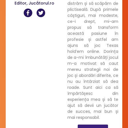
Editor, Jucătorul.ro
distrăm și să scăpăm de
plictiseală. După primele
câștiguri, mai modeste,
ce-i drept, mi-am
propus să transform
această pasiune în
profesie și astfel am
ajuns să joc Texas
hold’em online. Dorința
de a-mi îmbunătăți jocul
m-a motivat să caut
mereu strategii noi de
joc și abordări diferite, ce
nu au întârziat să dea
roade. Sunt aici ca să
împărtășesc din
experiența mea și să te
ajut să devii un jucător
de succes, mai bun și
mai responsabil.