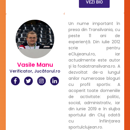
VEZI BIO
Un nume important în
presa din Transilvania, cu
peste 11 ani de
experiență. Din iulie 2012
scrie pentru
eClujeanul.ro, iar
actualmente este autor
Vasile Manu
și la foaiatransilvana.ro. A
Verificator, Jucătorul.ro
dezvoltat de-a lungul
anilor numeroase bloguri
cu profil sportiv. A
acoperit toate domeniile
de activitate: politic,
social, administrativ, iar
din iunie 2019 e în slujba
sportului din Cluj odată
cu înființarea
sportulclujean.ro.