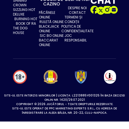
CHAT
SHINING
CAZINO
CROWN
DESPRE NOI
SIZZLING HOT
PĂCĂNELE
CONTACT
DELUXE
ONLINE
TERMENI ȘI
BURNING HOT
RULETĂ ONLINE
CONDIȚII
BOOK OF RA
BLACKJACK
POLITICA DE
THE DOG
ONLINE
CONFIDENȚIALITATE
HOUSE
SIC BO ONLINE
JOC
BACCARAT
RESPONSABIL
ONLINE
SITE-UL ESTE INTERZIS MINORILOR | LICENȚA: L2213885Y001325 ÎN BAZA DECIZIEI
ONJN NR. 1420/29.07.2021
COPYRIGHT © 2026 JUCĂTORUL - TOATE DREPTURILE REZERVATE.
SITE-UL ESTE OPERAT DE PPC MARKETING EXPERTS S.R.L., CU ADRESA DE
ÎNREGISTRARE LA ALEEA BÂLEA, NR. 20-22, CLUJ-NAPOCA.