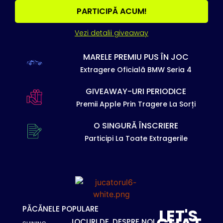
PARTICIPĂ ACUM!
Vezi detalii giveaway
MARELE PREMIU PUS ÎN JOC
Extragere Oficială BMW Seria 4
GIVEAWAY-URI PERIODICE
Premii Apple Prin Tragere La Sorți
O SINGURĂ ÎNSCRIERE
Participi La Toate Extragerile
PĂCĂNELE POPULARE
LET'S
JOCURI DE
DESPRE NOI