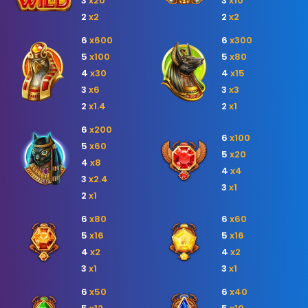
3
x20
3
x10
2
x2
2
x2
6
x600
6
x300
5
x100
5
x80
4
x30
4
x15
3
x6
3
x3
2
x1.4
2
x1
6
x200
6
x100
5
x60
5
x20
4
x8
4
x4
3
x2.4
3
x1
2
x1
6
x80
6
x60
5
x16
5
x16
4
x2
4
x2
3
x1
3
x1
6
x50
6
x40