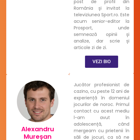
post de profil din
România și invitat la
televiziunea Sport.ro. Este
acum senior-editor la
Prosport, unde
semnează opinii și
analize, dar scrie și
articole zi de zi.
VEZI BIO
Jucător profesionist de
cazino, cu peste 12 ani de
experiență în domeniul
jocurilor de noroc. Primul
contact cu acest mediu
l-am avut în
adolescență, când
Alexandru
mergeam cu prietenii în
Mureșan
săli de jocuri, ca să ne