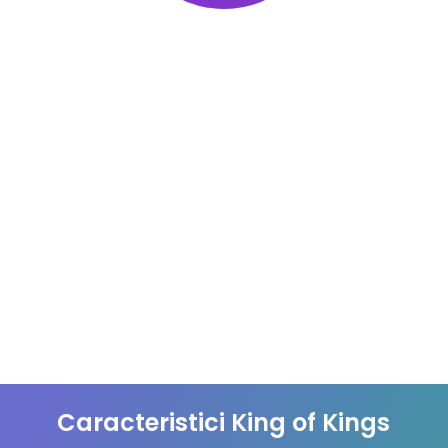
Caracteristici King of Kings