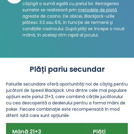
câștigă o sumă egală cu pariul lor. Retragerea
sumelor se realizează prin
metodele de plată
agreate de cazino. De obicei, Blackjack-urile
plătesc 3:2 sau 6:5, în funcție de termenii și
condițiile cazinoului. După plăți se începe o nouă
mână, în același ritm rapid al jocului.
Plăți pariu secundar
Pariurile secundare oferă oportunități noi de câștig pentru
jucătorii de Speed Blackjack. Una dintre cele mai populare
opțiuni este pariul 21+3, care combină cărțile jucătorului
cu cea descoperită a dealerului pentru a forma mâini de
poker. Fiecare combinație este recompensată în mod
diferit. Iată care sunt opțiunile:
Mână 21+3
Plăți