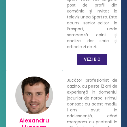
post de profil din
România și invitat la
televiziunea Sport.ro. Este
acum senior-editor la
Prosport, unde
semnează opinii și
analize, dar scrie și
articole zi de zi.
VEZI BIO
Jucător profesionist de
cazino, cu peste 12 ani de
experiență în domeniul
jocurilor de noroc. Primul
contact cu acest mediu
l-am avut în
adolescență, când
Alexandru
mergeam cu prietenii în