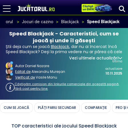
catorul
>
Jocuri de cazino
>
Blackjack
>
Speed Blackjack
Speed Blackjack - Caracteristici, cum se
joacă și unde îl găsești
Știi deja cum se joacă
Blackjack
, dar nu ai încercat încă
Speed Blackjack? Deși la prima vedere nu ar părea că cele
două se diferențiază, la Speed Blackjack are ceva în plus:
Vezi ultimele actualizări
viteza. Fiecare mână se joacă rapid, fără timp pierdut.
Ultima
Autor
Daniel Nazare
actualizare
Așadar, dacă ești un fan al
jocurilor online de noroc
, dar
Editat de
Alexandru Mureșan
10.11.2025
vrei mai multă acțiune, la fel ca la
Blackjack live
trebuie să
Verificat de
Vasile Manu
încerci Speed Blackjack. Învață cum se joacă, fii rapid și
Câștigăm comision din linkurile comerciale din această pagină,
pregătește-te de o experiență plină de adrenalină. Află
fără cost pentru tine.
mai multe în rândurile de mai jos!
CUM SE JOACĂ
CUM SE JOACĂ
PLĂȚI PARIU SECUNDAR
PLĂȚI PARIU SECUNDAR
COMPARAȚIE
COMPARAȚIE
PRO ȘI
PRO ȘI
TOP caracteristici ale jocului Speed Blackjack