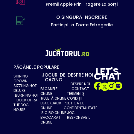
Premii Apple Prin Tragere La Sorți
O SINGURĂ ÎNSCRIERE
Participi La Toate Extragerile
PĂCĂNELE POPULARE
LET'S
CHAT
JOCURI DE
DESPRE NOI
SHINING
CAZINO
CROWN
DESPRE NOI
SIZZLING HOT
PĂCĂNELE
CONTACT
DELUXE
ONLINE
TERMENI ȘI
BURNING HOT
RULETĂ ONLINE
CONDIȚII
BOOK OF RA
BLACKJACK
POLITICA DE
THE DOG
ONLINE
CONFIDENȚIALITATE
HOUSE
SIC BO ONLINE
JOC
BACCARAT
RESPONSABIL
ONLINE