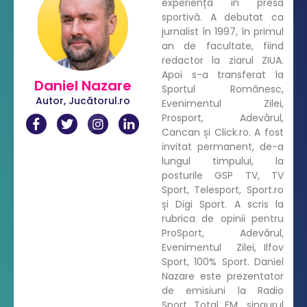
experiență în presa
sportivă. A debutat ca
jurnalist în 1997, în primul
an de facultate, fiind
redactor la ziarul ZIUA.
Apoi s-a transferat la
Daniel Nazare
Sportul Românesc,
Autor, Jucătorul.ro
Evenimentul Zilei,
Prosport, Adevărul,
Cancan și Click.ro. A fost
invitat permanent, de-a
lungul timpului, la
posturile GSP TV, TV
Sport, Telesport, Sport.ro
și Digi Sport. A scris la
rubrica de opinii pentru
ProSport, Adevărul,
Evenimentul Zilei, Ilfov
Sport, 100% Sport. Daniel
Nazare este prezentator
de emisiuni la Radio
Sport Total FM, singurul