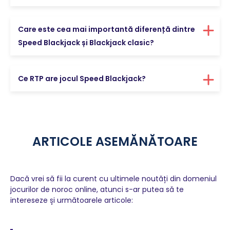
Care este cea mai importantă diferență dintre
Speed Blackjack și Blackjack clasic?
Ce RTP are jocul Speed Blackjack?
ARTICOLE ASEMĂNĂTOARE
Dacă vrei să fii la curent cu ultimele noutăți din domeniul
jocurilor de noroc online, atunci s-ar putea să te
intereseze și următoarele articole: