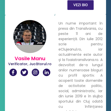
VEZI BIO
Un nume important în
presa din Transilvania, cu
peste 11 ani de
experiență. Din iulie 2012
scrie pentru
eClujeanul.ro, iar
actualmente este autor
Vasile Manu
și la foaiatransilvana.ro. A
Verificator, Jucătorul.ro
dezvoltat de-a lungul
anilor numeroase bloguri
cu profil sportiv. A
acoperit toate domeniile
de activitate: politic,
social, administrativ, iar
din iunie 2019 e în slujba
sportului din Cluj odată
cu înființarea