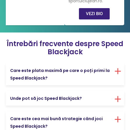
sportulclujean.ro.
VEZI BIO
Întrebări frecvente despre Speed
Blackjack
Care este plata maximă pe care o poți primi la
Speed Blackjack?
Unde pot să joc Speed Blackjack?
Care este cea mai bună strategie când joci
Speed Blackjack?