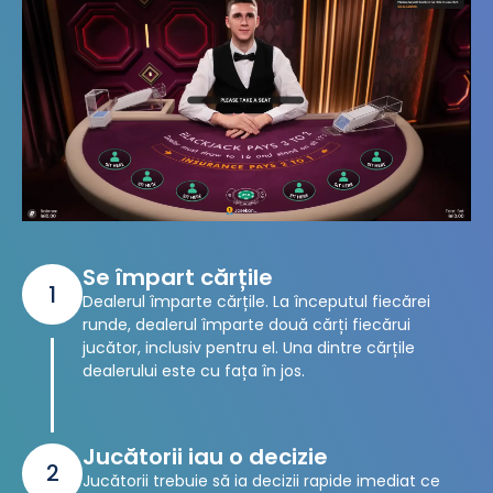
Se împart cărțile
Dealerul împarte cărțile. La începutul fiecărei
runde, dealerul împarte două cărți fiecărui
jucător, inclusiv pentru el. Una dintre cărțile
dealerului este cu fața în jos.
Jucătorii iau o decizie
Jucătorii trebuie să ia decizii rapide imediat ce