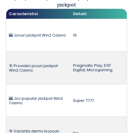
jackpot
Caracteristici
Detalii
🎰 Jocuri jackpot Win2 Casino
19
Pragmatic Play, EGT
🎯 Provideri jocuri jackpot
Digital, Microgaming
Win2 Casino
🎰 Joc popular jackpot Win2
Super 7777
Casino
🎯 Varianta demo la jocuri