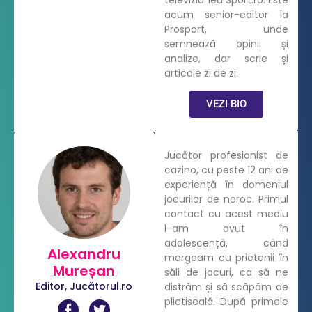
acum senior-editor la
Prosport, unde
semnează opinii și
analize, dar scrie și
articole zi de zi.
VEZI BIO
Jucător profesionist de
cazino, cu peste 12 ani de
experiență în domeniul
jocurilor de noroc. Primul
contact cu acest mediu
l-am avut în
adolescență, când
Alexandru
mergeam cu prietenii în
Mureșan
săli de jocuri, ca să ne
Editor, Jucătorul.ro
distrăm și să scăpăm de
plictiseală. După primele