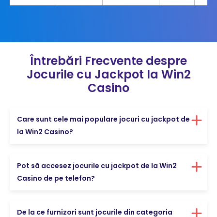
Întrebări Frecvente despre
Jocurile cu Jackpot la Win2
Casino
Care sunt cele mai populare jocuri cu jackpot de
la Win2 Casino?
Pot să accesez jocurile cu jackpot de la Win2
Casino de pe telefon?
De la ce furnizori sunt jocurile din categoria