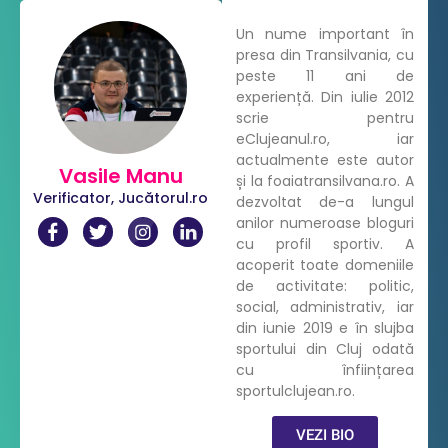
Un nume important în
presa din Transilvania, cu
peste 11 ani de
experiență. Din iulie 2012
scrie pentru
eClujeanul.ro, iar
actualmente este autor
Vasile Manu
și la foaiatransilvana.ro. A
Verificator, Jucătorul.ro
dezvoltat de-a lungul
anilor numeroase bloguri
cu profil sportiv. A
acoperit toate domeniile
de activitate: politic,
social, administrativ, iar
din iunie 2019 e în slujba
sportului din Cluj odată
cu înființarea
sportulclujean.ro.
VEZI BIO