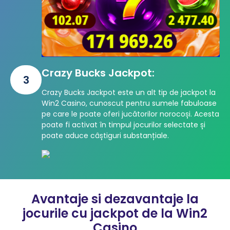
Crazy Bucks Jackpot:
Crazy Bucks Jackpot este un alt tip de jackpot la
Win2 Casino, cunoscut pentru sumele fabuloase
pe care le poate oferi jucătorilor norocoși. Acesta
poate fi activat în timpul jocurilor selectate și
poate aduce câștiguri substanțiale.
Avantaje si dezavantaje la
jocurile cu jackpot de la Win2
Casino