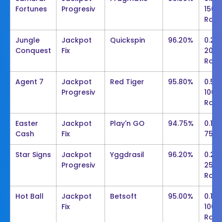
Fortunes
Progresiv
150
Ron
Jungle
Jackpot
Quickspin
96.20%
0.20 
Conquest
Fix
200
Ron
Agent 7
Jackpot
Red Tiger
95.80%
0.50 
Progresiv
1000
Ron
Easter
Jackpot
Play'n GO
94.75%
0.15 
Cash
Fix
75 R
Star Signs
Jackpot
Yggdrasil
96.20%
0.25 
Progresiv
250
Ron
Hot Ball
Jackpot
Betsoft
95.00%
0.10 
Fix
100
Ron