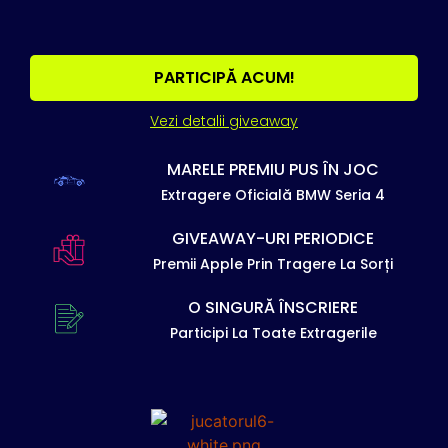
PARTICIPĂ ACUM!
Vezi detalii giveaway
MARELE PREMIU PUS ÎN JOC
Extragere Oficială BMW Seria 4
GIVEAWAY-URI PERIODICE
Premii Apple Prin Tragere La Sorți
O SINGURĂ ÎNSCRIERE
Participi La Toate Extragerile