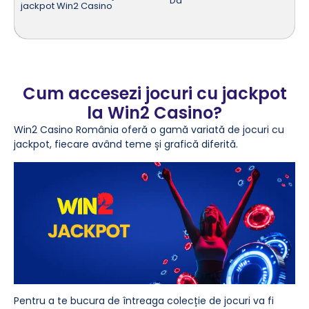
Da
jackpot Win2 Casino
Cum accesezi jocuri cu jackpot
la Win2 Casino?
Win2 Casino România oferă o gamă variată de jocuri cu
jackpot, fiecare având teme și grafică diferită.
Pentru a te bucura de întreaga colecție de jocuri va fi