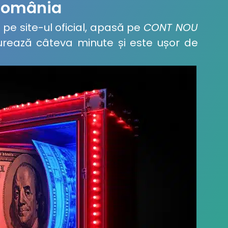
 România
a pe site-ul oficial, apasă pe
CONT
NOU
urează câteva minute și este ușor de