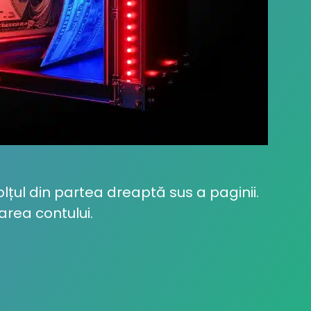
lțul din partea dreaptă sus a paginii.
area contului.