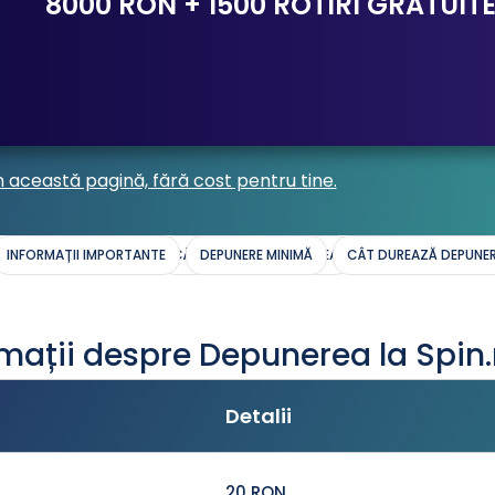
8000 RON + 1500 ROTIRI GRATUIT
n această pagină, fără cost pentru tine.
INFORMAȚII IMPORTANTE
DEPUNERE MINIMĂ
CÂT DUREAZĂ DEPUNEREA
DEPUNERE MINIMĂ
CÂT DUREAZĂ DEPUNE
ÎNTREBĂRI FRECVE
mații despre Depunerea la Spin
Detalii
20 RON