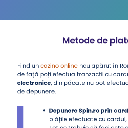
Metode de plat
Fiind un
cazino online
nou apărut în R
de față poți efectua
tranzacții
cu card
electronice
, din păcate nu pot efectu
de depunere.
Depunere Spin.ro prin car
plățile efectuate cu cardul
Tot ce trebuie să faci este