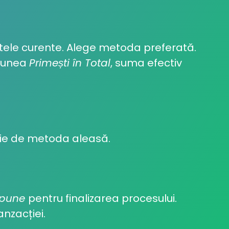
ertele curente. Alege metoda preferată.
țiunea
Primești în Total
, suma efectiv
cție de metoda aleasă.
pune
pentru finalizarea
procesului
.
anzacției
.