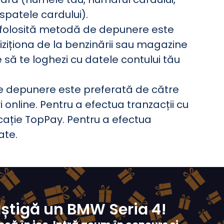
spatele cardului).
folosită metodă de depunere este
hiziționa de la benzinării sau magazine
 să te loghezi cu datele contului tău
 depunere este preferată de către
 online. Pentru a efectua tranzacții cu
cație TopPay. Pentru a efectua
ate.
âștigă un BMW Seria 4!