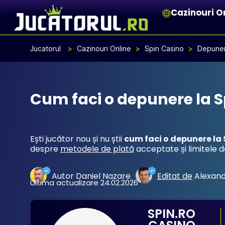
Cazinouri O
Jucatorul
>
Cazinouri Online
>
Spin Casino
>
Depuner
Cum faci o depunere la S
Ești jucător nou și nu știi
cum faci o depunere la
despre
metodele de plată
acceptate
și
limitele
d
probleme.
Autor
Daniel Nazare
Editat de
Alexand
Ți-am pregătit chiar și un ghid pas cu pas care te 
Ultima actualizare
24.02.2026
Casino
și paria pe bani reali!
SPIN.RO