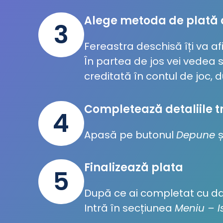
Alege metoda de plată 
Fereastra deschisă îți va a
În partea de jos vei vedea
creditată în contul de joc, 
Completează detaliile t
Apasă pe butonul
Depune
Finalizează plata
După ce ai completat cu d
Intră în secțiunea
Meniu – I