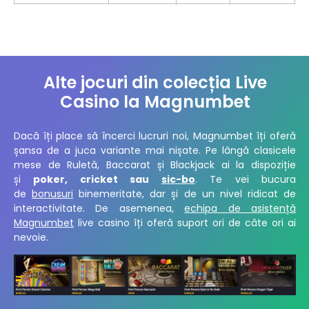
Alte jocuri din colecția Live
Casino la Magnumbet
Dacă îți place să încerci lucruri noi, Magnumbet îți oferă
șansa de a juca variante mai nișate. Pe lângă clasicele
mese de Ruletă, Baccarat și Blackjack ai la dispoziție
și
poker, cricket sau
sic-bo
. Te vei bucura
de
bonusuri
binemeritate, dar și de un nivel ridicat de
interactivitate. De asemenea,
echipa de asistență
Magnumbet
live casino îți oferă suport ori de câte ori ai
nevoie.