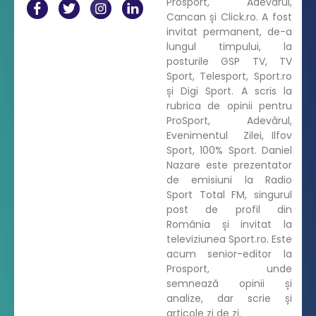
Prosport, Adevărul,
Cancan și Click.ro. A fost
invitat permanent, de-a
lungul timpului, la
posturile GSP TV, TV
Sport, Telesport, Sport.ro
și Digi Sport. A scris la
rubrica de opinii pentru
ProSport, Adevărul,
Evenimentul Zilei, Ilfov
Sport, 100% Sport. Daniel
Nazare este prezentator
de emisiuni la Radio
Sport Total FM, singurul
post de profil din
România și invitat la
televiziunea Sport.ro. Este
acum senior-editor la
Prosport, unde
semnează opinii și
analize, dar scrie și
articole zi de zi.