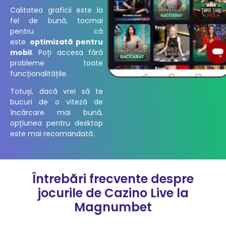
Calitatea graficii este la
fel de bună, tocmai
pentru că
este
optimizată pentru
mobil
. Poți accesa fără
probleme toate
funcționalitățile.
Totuși, dacă vrei să te
bucuri de o viteză de
încărcare mai bună,
opțiunea pentru desktop
este mai recomandată.
Întrebări frecvente despre
jocurile de Cazino Live la
Magnumbet