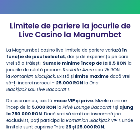
Limitele de pariere la jocurile de
Live Casino la Magnumbet
La Magnumbet cazino live limitele de pariere variază
în
funcție de jocul selectat
, dar și de experiența pe care
vrei să o trăiești.
Sumele minime încep de la 0.5 RON
la
jocurile de ruletă precum
Roulette Azure
sau 25 RON
la
Romanian Blackjack
. Există și
limite maxime
dacă vrei
să-ți încerci norocul –
25.000 RON
la
One
Blackjack
sau
Live Baccarat 1
.
De asemenea, există
mese VIP și prive
. Mizele minime
încep de la
5.000 RON
la
Privé Lounge Baccarat 1
și
ajung
la 750.000 RON
. Dacă vrei să simți ce înseamnă joc
exclusivist, poți participa la
Romanian Blackjack VIP 1
, unde
limitele sunt cuprinse între
25 și 25.000 RON
.