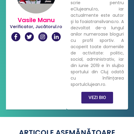
scrie pentru
eClujeanul.ro, iar
actualmente este autor
Vasile Manu
și la foaiatransilvana.ro. A
Verificator, Jucătorul.ro
dezvoltat de-a lungul
anilor numeroase bloguri
cu profil sportiv. A
acoperit toate domeniile
de activitate: politic,
social, administrativ, iar
din iunie 2019 e în slujba
sportului din Cluj odată
cu înființarea
sportulclujean.ro.
VEZI BIO
ARTICOLE ASEMĂNĂTOARE