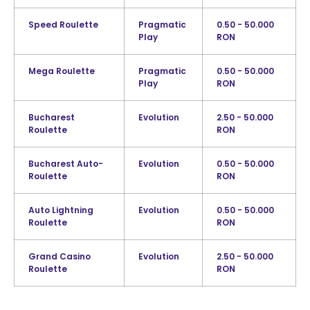
Speed Roulette
Pragmatic
0.50 - 50.000
Play
RON
Mega Roulette
Pragmatic
0.50 - 50.000
Play
RON
Bucharest
Evolution
2.50 - 50.000
Roulette
RON
Bucharest Auto-
Evolution
0.50 - 50.000
Roulette
RON
Auto Lightning
Evolution
0.50 - 50.000
Roulette
RON
Grand Casino
Evolution
2.50 - 50.000
Roulette
RON