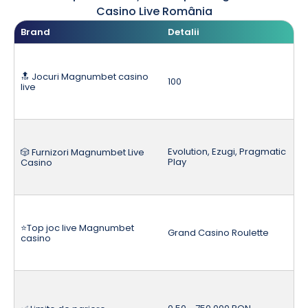
Casino Live România
Brand
Detalii
🔝 Jocuri Magnumbet casino
100
live
Evolution, Ezugi, Pragmatic
🎲 Furnizori Magnumbet Live
Play
Casino
⭐Top joc live Magnumbet
Grand Casino Roulette
casino