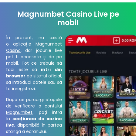
Magnumbet Casino Live pe
mobil
În prezent, nu există
o
aplicație Magnumbet
Casino
, dar jocurile live
pot fi accesate și de pe
mobil. Tot ce trebuie să
faci este să
intri din
browser
pe site-ul oficial,
să introduci datele sau să
te înregistrezi.
După ce parcurgi etapele
de
verificare a contului
Magnumbet
, poți intra
în
secțiunea de cazino
live
, disponibilă în partea
stângă a ecranului.