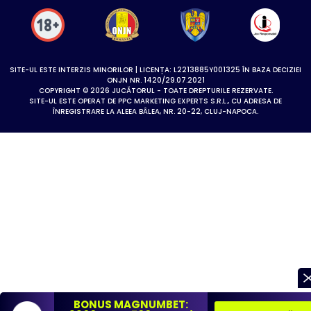
SITE-UL ESTE INTERZIS MINORILOR | LICENȚA: L2213885Y001325 ÎN BAZA DECIZIEI
ONJN NR. 1420/29.07.2021
COPYRIGHT © 2026 JUCĂTORUL - TOATE DREPTURILE REZERVATE.
SITE-UL ESTE OPERAT DE PPC MARKETING EXPERTS S.R.L., CU ADRESA DE
ÎNREGISTRARE LA ALEEA BÂLEA, NR. 20-22, CLUJ-NAPOCA.
BONUS MAGNUMBET: