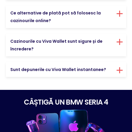
Ce alternative de plată pot să folosesc la
cazinourile online?
Cazinourile cu Viva Wallet sunt sigure și de
încredere?
Sunt depunerile cu Viva Wallet instantanee?
CÂȘTIGĂ UN BMW SERIA 4