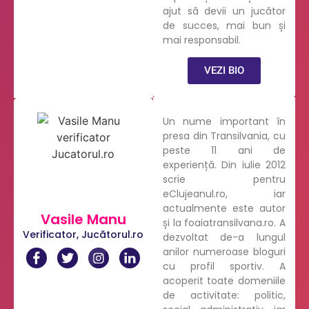
ajut să devii un jucător
de succes, mai bun și
mai responsabil.
VEZI BIO
Un nume important în
presa din Transilvania, cu
peste 11 ani de
experiență. Din iulie 2012
scrie pentru
eClujeanul.ro, iar
actualmente este autor
Vasile Manu
și la foaiatransilvana.ro. A
Verificator, Jucătorul.ro
dezvoltat de-a lungul
anilor numeroase bloguri
cu profil sportiv. A
acoperit toate domeniile
de activitate: politic,