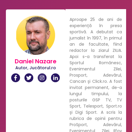
Aproape 25 de ani de
experiență în presa
sportivă. A debutat ca
jurnalist în 1997, în primul
an de facultate, fiind
redactor la ziarul ZIUA.
Apoi s-a transferat la
Daniel Nazare
Sportul Românesc,
Autor, Jucătorul.ro
Evenimentul Zilei,
Prosport, Adevărul,
Cancan și Click.ro. A fost
invitat permanent, de-a
lungul timpului, la
posturile GSP TV, TV
Sport, Telesport, Sport.ro
și Digi Sport. A scris la
rubrica de opinii pentru
ProSport, Adevărul,
Evenimentul Zilei, Ilfov