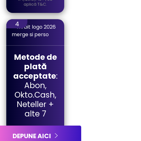
aplică T&C.
Metode de
plată
acceptate
:
Abon,
Okto.Cash,
Neteller +
alte 7
DEPUNE AICI