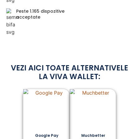
Peste 1.165 dispozitive
acceptate
VEZI AICI TOATE ALTERNATIVELE
LA VIVA WALLET:
Google Pay
Muchbetter