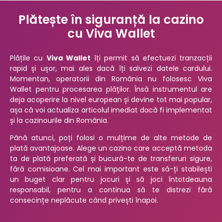
Plătește în siguranță la cazino
cu Viva Wallet
Plățile cu
Viva Wallet
îți permit să efectuezi tranzacții
rapid și ușor, mai ales dacă îți salvezi datele cardului.
Momentan, operatorii din România nu folosesc Viva
Wallet pentru procesarea plăților. Însă instrumentul are
deja acoperire la nivel european și devine tot mai popular,
așa că voi actualiza articolul imediat dacă fi implementat
și la cazinourile din România.
Până atunci, poți folosi o mulțime de alte metode de
plată avantajoase. Alege un cazino care acceptă metoda
ta de plată preferată și bucură-te de transferuri sigure,
fără comisioane. Cel mai important este să-ți stabilești
un buget clar pentru jocuri și să joci întotdeauna
responsabil, pentru a continua să te distrezi fără
consecințe neplăcute când privești
înapoi
.