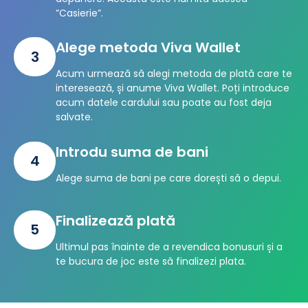
”Casierie”.
Alege metoda Viva Wallet
Acum urmează să alegi metoda de plată care te
interesează, și anume Viva Wallet. Poți introduce
acum datele cardului sau poate au fost deja
salvate.
Introdu suma de bani
Alege suma de bani pe care dorești să o depui.
Finalizează plată
Ultimul pas înainte de a revendica bonusuri și a
te bucura de joc este să finalizezi plata.