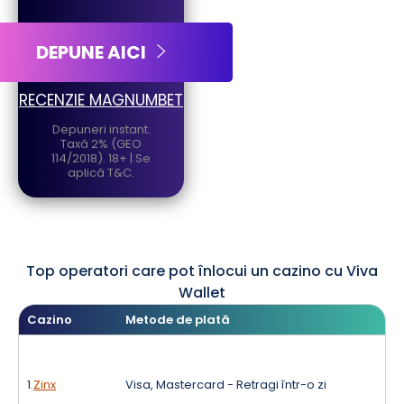
DEPUNE AICI
RECENZIE MAGNUMBET
Depuneri instant.
Taxă 2% (GEO
114/2018). 18+ | Se
aplică T&C.
Top operatori care pot înlocui un cazino cu Viva
Wallet
Cazino
Metode de plată
1.
Zinx
Visa, Mastercard - Retragi într-o zi