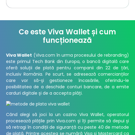
Ce este Viva Wallet și cum
funcționează
Viva Wallet
(Viva.com în urma procesului de rebranding)
este primul Tech Bank din Europa, o bancă digitală care
oferă soluții de plată pentru companii din 22 de țări,
inclusiv România. Pe scurt, se adresează comercianților
care vor să-și gestioneze încasările, oferindu-le
posibilitatea de a deschide conturi bancare, de a emite
carduri digitale și de a accepta plăți.
Când alegi să joci la un
cazino Viva Wallet
, operatorul
procesează plățile prin Viva.com și îți permite să depui și
să retragi în condiții de siguranță cu peste 40 de
metode
de plată
. Printre acestea se numără Visa și Mastercard ca