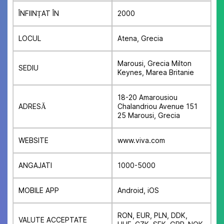
ÎNFIINȚAT ÎN
2000
LOCUL
Atena, Grecia
Marousi, Grecia Milton
SEDIU
Keynes, Marea Britanie
18-20 Amarousiou
ADRESĂ
Chalandriou Avenue 151
25 Marousi, Grecia
WEBSITE
www.viva.com
ANGAJATI
1000-5000
MOBILE APP
Android, iOS
RON, EUR, PLN, DDK,
VALUTE ACCEPTATE