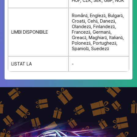
HUF, CZK, SEK, GBP, NOK
Română, Engleză, Bulgară,
Croată, Cehă, Daneză,
Olandeză, Finlandeză,
LIMBI DISPONIBILE
Franceză, Germană,
Greacă, Maghiară, Italiană,
Poloneză, Portugheză,
Spaniolă, Suedeză
LISTAT LA
-