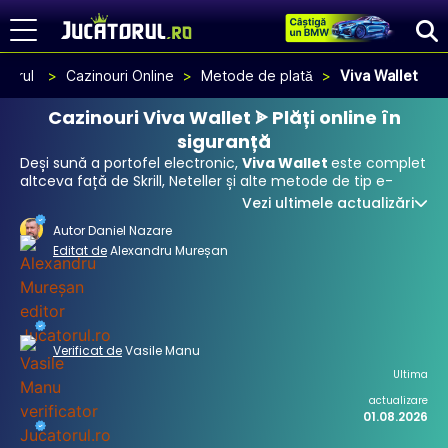
atorul
>
Cazinouri Online
>
Metode de plată
>
Viva Wallet
Cazinouri Viva Wallet ᗎ Plăți online în
siguranță
Deși sună a portofel electronic,
Viva Wallet
este complet
altceva față de Skrill, Neteller și alte metode de tip e-
wallet. Instrumentul de plată este disponibil în 22 de țări
Vezi ultimele actualizări
ale Uniunii Europene și îți permite să efectuezi depuneri
Autor
Daniel Nazare
sigure și rapide pe platformele de jocuri de noroc. Așa că
Editat de
Alexandru Mureșan
merită să dedici câteva minute pentru a înțelege cum
funcționează una dintre
metodele de plată
promițătoare.
Te întrebi ce este
Viva Wallet și la ce cazinouri poți să
depui cu această metodă? Vei avea toate răspunsurile
până la finalul articolului. Vezi lista actualizată de
Verificat de
Vasile Manu
cazinouri Viva Wallet
în România, află cum îți deschizi un
cont și care sunt numeroasele avantaje pe care le oferă
Ultima
pentru
plata la cazino
.
actualizare
01.08.2026