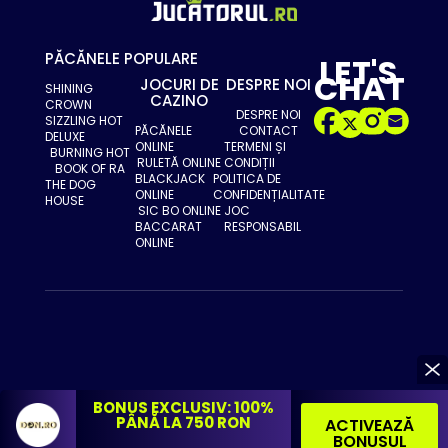
PĂCĂNELE POPULARE
LET'S
CHAT
JOCURI DE
DESPRE NOI
SHINING
CAZINO
CROWN
DESPRE NOI
SIZZLING HOT
PĂCĂNELE
CONTACT
DELUXE
ONLINE
TERMENI ȘI
BURNING HOT
RULETĂ ONLINE
CONDIȚII
BOOK OF RA
BLACKJACK
POLITICA DE
THE DOG
ONLINE
CONFIDENȚIALITATE
HOUSE
SIC BO ONLINE
JOC
BACCARAT
RESPONSABIL
ONLINE
BONUS EXCLUSIV: 100%
SITE-UL ESTE INTERZIS MINORILOR | LICENȚA: L2213885Y001325 ÎN BAZA DECIZIEI
PÂNĂ LA 750 RON
ACTIVEAZĂ
ONJN NR. 1420/29.07.2021
BONUSUL