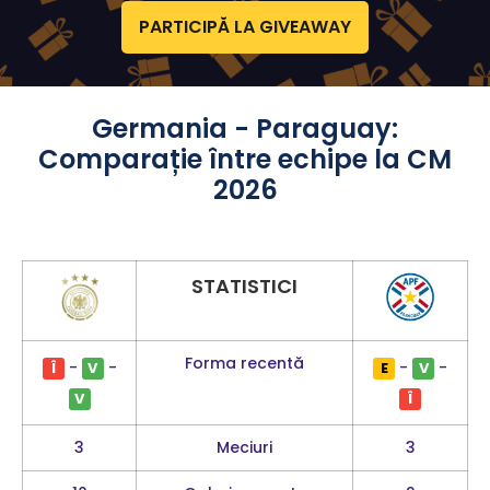
PARTICIPĂ LA GIVEAWAY
Germania - Paraguay:
Comparație între echipe la CM
2026
STATISTICI
Forma recentă
-
-
-
-
Î
V
E
V
V
Î
3
Meciuri
3