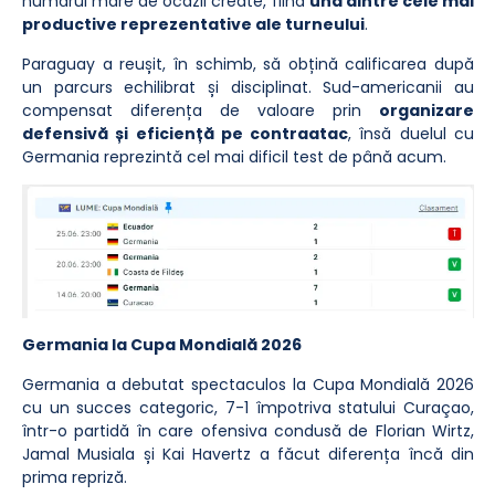
numărul mare de ocazii create, fiind
una dintre cele mai
productive reprezentative ale turneului
.
Paraguay a reușit, în schimb, să obțină calificarea după
un parcurs echilibrat și disciplinat. Sud-americanii au
compensat diferența de valoare prin
organizare
defensivă și eficiență pe contraatac
, însă duelul cu
Germania reprezintă cel mai dificil test de până acum.
Germania la Cupa Mondială 2026
Germania a debutat spectaculos la Cupa Mondială 2026
cu un succes categoric, 7-1 împotriva statului Curaçao,
într-o partidă în care ofensiva condusă de Florian Wirtz,
Jamal Musiala și Kai Havertz a făcut diferența încă din
prima repriză.