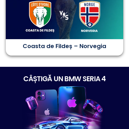
Coasta de Fildeș – Norvegia
CÂȘTIGĂ UN BMW SERIA 4