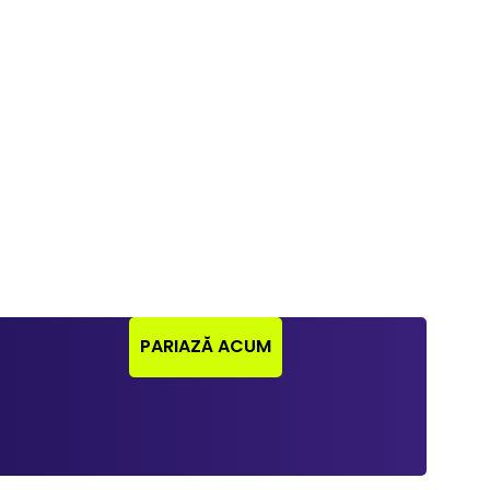
PARIAZĂ ACUM