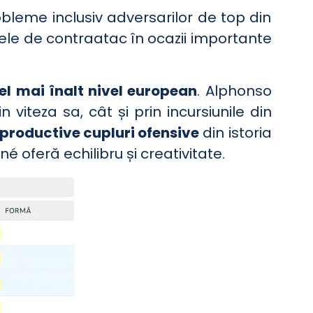
robleme inclusiv adversarilor de top din
le de contraatac în ocazii importante
l mai înalt nivel european
. Alphonso
 viteza sa, cât și prin incursiunile din
 productive cupluri ofensive
din istoria
 oferă echilibru și creativitate.