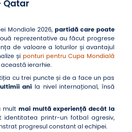
 Qatar
pei Mondiale 2026,
partidă care poate
 două reprezentative au făcut progrese
rența de valoare a loturilor și avantajul
alize și
ponturi pentru Cupa Mondială
această ierarhie.
ția cu trei puncte și de a face un pas
ltimii ani
la nivel internațional, însă
u mult
mai multă experiență decât la
 identitatea printr-un fotbal agresiv,
onstrat progresul constant al echipei.