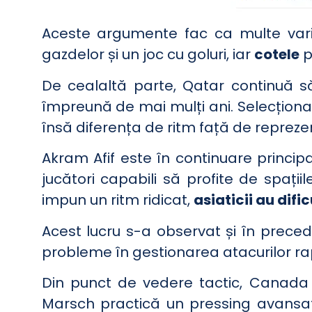
Aceste argumente fac ca multe va
gazdelor și un joc cu goluri, iar
cotele
p
De cealaltă parte, Qatar continuă s
împreună de mai mulți ani. Selecționata
însă diferența de ritm față de repreze
Akram Afif este în continuare principal
jucători capabili să profite de spați
impun un ritm ridicat,
asiaticii au difi
Acest lucru s-a observat și în preced
probleme în gestionarea atacurilor rap
Din punct de vedere tactic, Canada 
Marsch practică un pressing avansat