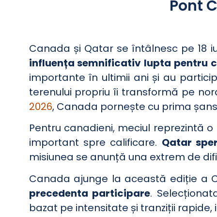
Pont 
Canada și Qatar se întâlnesc pe 18 i
influența semnificativ lupta pentru ca
importante în ultimii ani și au particip
terenului propriu îi transformă pe nor
2026
, Canada pornește cu prima șansă
Pentru canadieni, meciul reprezintă o
important spre calificare.
Qatar sper
misiunea se anunță una extrem de dific
Canada ajunge la această ediție a C
precedenta participare
. Selecționat
bazat pe intensitate și tranziții rapid