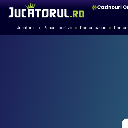
Cazinouri O
Jucatorul
>
Pariuri sportive
>
Ponturi pariuri
>
Ponturi