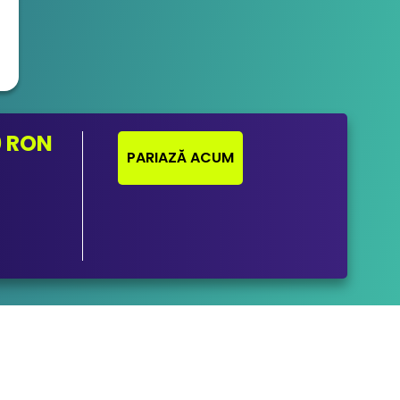
0 RON
PARIAZĂ ACUM