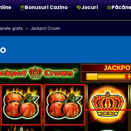
nline
Bonusuri Cazino
Jocuri
Păcăne
ănele gratis
>
Jackpot Crown
mo