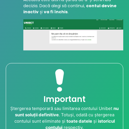
decizia. Dacă alegi să continui,
contul devine
inactiv
și
va fi închis
.
Important
Ștergerea temporară sau limitarea contului Unibet
nu
sunt soluții definitive
. Totuși, odată cu ștergerea
contului sunt eliminate și
toate datele
și
istoricul
contului
respectiv.