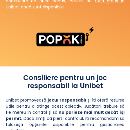
continuare de orice
bonus, inclusiv de
rotiri gratis la
Unibet
,
dacă sunt disponibile
.
Consiliere pentru un joc
responsabil la Unibet
Unibet promovează
jocul responsabil
și îți oferă resurse
utile pentru a atinge acest obiectiv. Jucătorii trebuie să
fie mereu în control și să
nu parieze mai mult decât își
permit
. Dacă simți că pierzi controlul, îți recomandăm să
folosești opțiunile disponibile pentru gestionarea