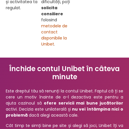
și activitatea ta
dificultăți, poți
regulat.
solicita
consiliere
folosind
metodele de
contact
disponibile la
Unibet
.
Închide contul Unibet în câteva
minute
Este dreptul tău să renunți la contul Unibet. Faptul că ți se
cere un motiv înainte de a-l dezactiva este pentru a
ajuta cazinoul să
ofere servicii mai bune jucătorilor
activi. Decizia este unilaterală și
nu vei întâmpina nici o
problemă
dacă alegi această cale.
Cât timp te simți bine pe site și alegi să joci, Unibet îți va