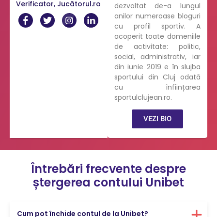
Verificator, Jucătorul.ro
dezvoltat de-a lungul
anilor numeroase bloguri
cu profil sportiv. A
acoperit toate domeniile
de activitate: politic,
social, administrativ, iar
din iunie 2019 e în slujba
sportului din Cluj odată
cu înființarea
sportulclujean.ro.
VEZI BIO
Întrebări frecvente despre
ștergerea contului Unibet
Cum pot închide contul de la Unibet?