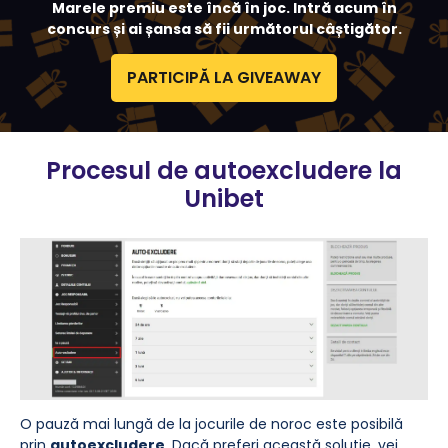
Marele premiu este încă în joc. Intră acum în
concurs și ai șansa să fii următorul câștigător.
PARTICIPĂ LA GIVEAWAY
Procesul de autoexcludere la
Unibet
O pauză mai lungă de la jocurile de noroc este posibilă
prin
autoexcludere
. Dacă preferi această soluție, vei