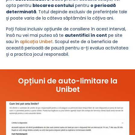
opta pentru
blocarea contului
pentru
o perioadă
determinată
. Totul depinde exclusiv de preferințele tale
și poate varia de la câteva săptămâni la câțiva ani.
Poți folosi inclusiv opțiunile de consiliere în acest interval,
însă nu vei mai putea să te
autentifici în cont
pe site
sau în
aplicația Unibet
. Scopul este de a beneficia de
această perioadă de pauză pentru a-ți evalua activitatea
și a practica jocul responsabil.
Opțiuni de auto-limitare la
Unibet