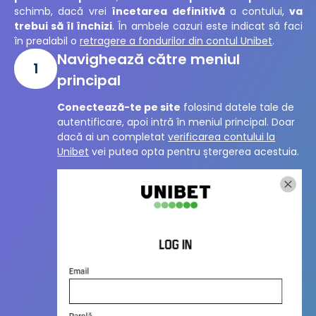
schimb, dacă vrei
încetarea definitivă
a contului,
va
trebui să îl închizi
. În ambele cazuri este indicat să faci
în prealabil o
retragere a fondurilor din contul Unibet
.
Navighează către meniul
principal
Conectează-te pe site
folosind datele tale de
autentificare, apoi intră în meniul principal. Doar
dacă ai un completat
verificarea contului la
Unibet
vei putea opta pentru ștergerea acestuia.