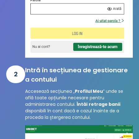
Intră în secțiunea de gestionare
a contului
Accesează secțiunea „
Profilul Meu
” unde se
află toate opțiunile necesare pentru
administrarea contului.
Întâi
retrage banii
disponibili în cont dacă e cazul înainte de a
proceda la ștergerea contului.