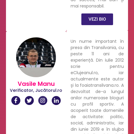
mai responsabil.
VEZI BIO
Un nume important în
presa din Transilvania, cu
peste 11 ani de
experiență. Din iulie 2012
scrie pentru
eClujeanul.ro, iar
actualmente este autor
Vasile Manu
și la foaiatransilvana.ro. A
Verificator, Jucătorul.ro
dezvoltat de-a lungul
anilor numeroase bloguri
cu profil sportiv. A
acoperit toate domeniile
de activitate: politic,
social, administrativ, iar
din iunie 2019 e în slujba