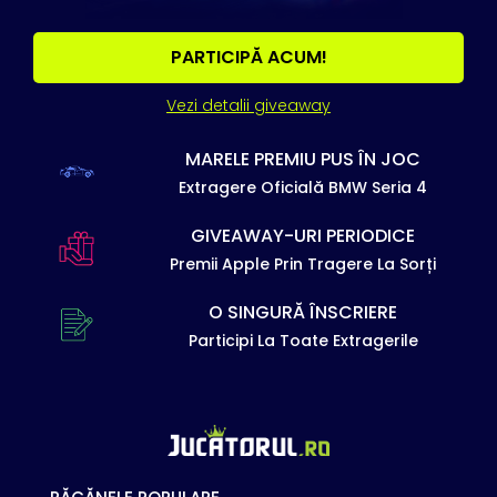
PARTICIPĂ ACUM!
Vezi detalii giveaway
MARELE PREMIU PUS ÎN JOC
Extragere Oficială BMW Seria 4
GIVEAWAY-URI PERIODICE
Premii Apple Prin Tragere La Sorți
O SINGURĂ ÎNSCRIERE
Participi La Toate Extragerile