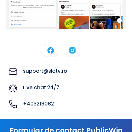
support@slotv.ro
Live chat 24/7
+403219082
Formular de contact PublicWin