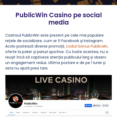
PublicWin Casino pe social
media
Cazinoul PublicWin este prezent pe cele mai populare
rețele de socializare, cum ar fi Facebook și Instagram.
Acolo postează diverse promoții,
coduri bonus Publicwin
,
oferte la poker și pariuri sportive. Cu toate acestea, nu a
reușit încă să captiveze atenția publicului larg și observ
un engagement redus. Ultima postare e de pe 1 Iunie și
asta nu ajută prea tare.