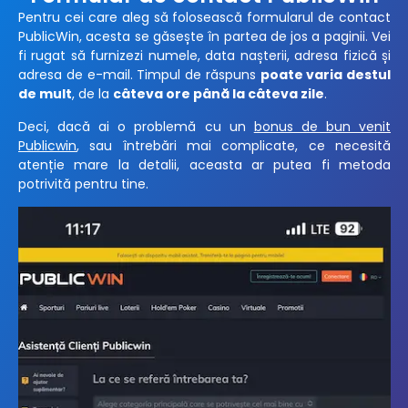
Pentru cei care aleg să folosească formularul de contact
PublicWin, acesta se găsește în partea de jos a paginii. Vei
fi rugat să furnizezi numele, data nașterii, adresa fizică și
adresa de e-mail. Timpul de răspuns
poate varia destul
de mult
, de la
câteva ore până la câteva zile
.
Deci, dacă ai o problemă cu un
bonus de bun venit
Publicwin
, sau întrebări mai complicate, ce necesită
atenție mare la detalii, aceasta ar putea fi metoda
potrivită pentru tine.