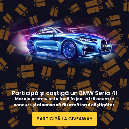
Participă și câștigă un BMW Seria 4!
Marele premiu este încă în joc. Intră acum în
concurs și ai șansa să fii următorul câștigător.
PARTICIPĂ LA GIVEAWAY