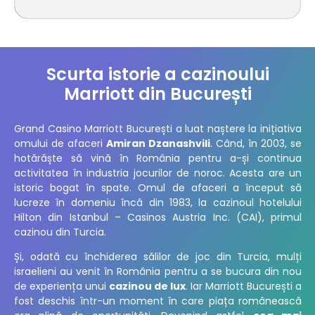
Scurta istorie a cazinoului
Marriott din București
Grand Casino Marriott București a luat naștere la inițiativa
omului de afaceri
Amiran Dzanashvili
. Când, în 2003, se
hotărăște să vină în România pentru a-și continua
activitatea în industria jocurilor de noroc. Acesta are un
istoric bogat în spate. Omul de afaceri a început să
lucreze în domeniu încă din 1983, la cazinoul hotelului
Hilton din Istanbul – Casinos Austria Inc. (CAI), primul
cazinou din Turcia.
Și, odată cu închiderea sălilor de joc din Turcia, mulți
israelieni au venit în România pentru a se bucura din nou
de experiența unui
cazinou de lux
. Iar Marriott București a
fost deschis într-un moment în care piața românească