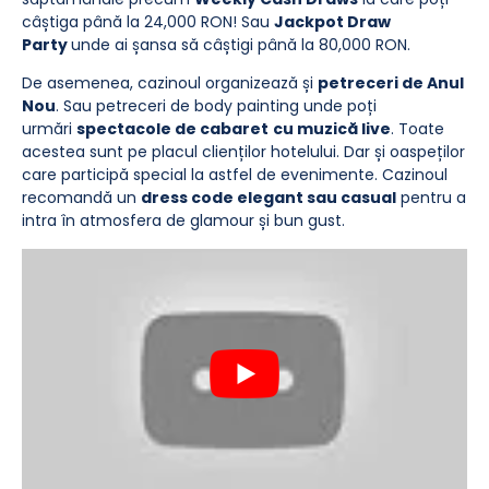
câștiga până la 24,000 RON! Sau
Jackpot Draw
Party
unde ai șansa să câștigi până la 80,000 RON.
De asemenea, cazinoul organizează și
petreceri de Anul
Nou
. Sau petreceri de body painting unde poți
urmări
spectacole de cabaret
cu muzică live
. Toate
acestea sunt pe placul clienților hotelului. Dar și oaspeților
care participă special la astfel de evenimente. Cazinoul
recomandă un
dress code elegant sau casual
pentru a
intra în atmosfera de glamour și bun gust.