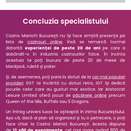
Concluzia specialistului
Cazino Marriott București nu își face simțită prezența pe
lista de
cazinouri online
. Însă se remarcă tocmai
datorită
experienței de peste 20 de ani
pe care a
dobândit-o în industria cazinourilor fizice. În incinta
acestuia te poți bucura de peste 20 de mese de
blackjack, ruletă și poker.
Și, de asemenea, poți paria la sloturi de la
cei mai populari
provideri
. EGT te încântă cu sloturi retro, IGT își dedică
jocurile celor care au gusturi mai exotice. Iar Aristocrat
Leisure Limited oferă jocuri de
păcănele online
precum
Queen of the Nile, Buffalo sau 5 Dragons.
Un întreg univers luxos te așteaptă în inima Bucureștiului.
Așa că, dacă ai plan să organizezi și tu o petrecere, o poți
face chiar la Cazino Marriot București. Acesta dispune
de
12 săli de evenimente
, cel mai mare având 800 de