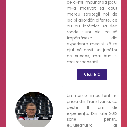
de a-mi îmbunătăți jocul
m-a motivat să caut
mereu strategii noi de
joc și abordări diferite, ce
nu au întârziat să dea
roade. Sunt aici ca să
împărtășesc din
experiența mea și să te
ajut să devii un jucător
de succes, mai bun și
mai responsabil.
VEZI BIO
Un nume important în
presa din Transilvania, cu
peste 11 ani de
experiență. Din iulie 2012
scrie pentru
eClujeanul.ro, iar