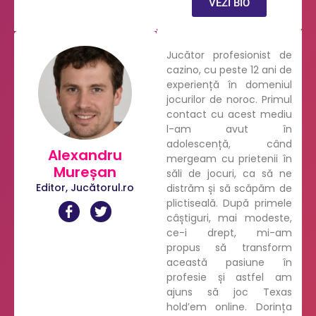
VEZI BIO
Jucător profesionist de
cazino, cu peste 12 ani de
experiență în domeniul
jocurilor de noroc. Primul
contact cu acest mediu
l-am avut în
adolescență, când
Alexandru
mergeam cu prietenii în
Mureșan
săli de jocuri, ca să ne
Editor, Jucătorul.ro
distrăm și să scăpăm de
plictiseală. După primele
câștiguri, mai modeste,
ce-i drept, mi-am
propus să transform
această pasiune în
profesie și astfel am
ajuns să joc Texas
hold’em online. Dorința