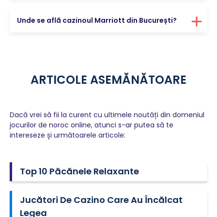
Unde se află cazinoul Marriott din București?
ARTICOLE ASEMĂNĂTOARE
Dacă vrei să fii la curent cu ultimele noutăți din domeniul
jocurilor de noroc online, atunci s-ar putea să te
intereseze și următoarele articole:
Top 10 Păcănele Relaxante
Jucători De Cazino Care Au Încălcat
Legea