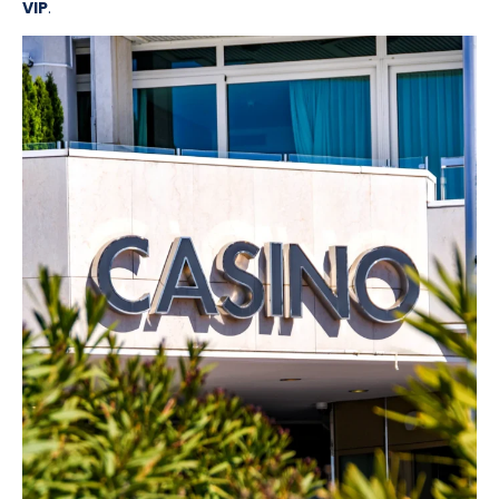
VIP
.