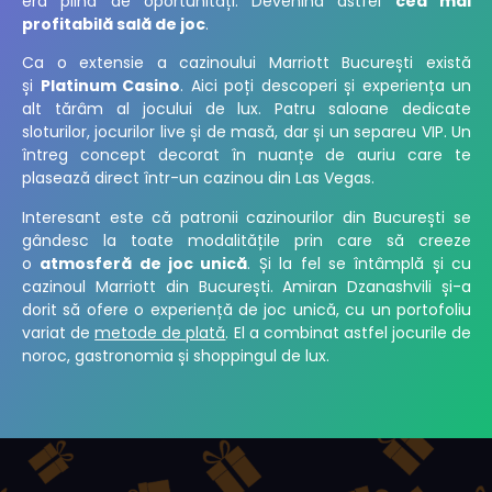
era plină de oportunități. Devenind astfel
cea mai
profitabilă sală de joc
.
Ca o extensie a cazinoului Marriott București există
și
Platinum Casino
. Aici poți descoperi și experiența un
alt tărâm al jocului de lux. Patru saloane dedicate
sloturilor, jocurilor live și de masă, dar și un separeu VIP. Un
întreg concept decorat în nuanțe de auriu care te
plasează direct într-un cazinou din Las Vegas.
Interesant este că patronii cazinourilor din București se
gândesc la toate modalitățile prin care să creeze
o
atmosferă de joc unică
. Și la fel se întâmplă și cu
cazinoul Marriott din București. Amiran Dzanashvili și-a
dorit să ofere o experiență de joc unică, cu un portofoliu
variat de
metode de plată
. El a combinat astfel jocurile de
noroc, gastronomia și shoppingul de lux.