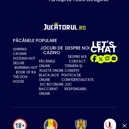
PĂCĂNELE POPULARE
LET'S
CHAT
JOCURI DE
DESPRE NOI
SHINING
CAZINO
CROWN
DESPRE NOI
SIZZLING HOT
PĂCĂNELE
CONTACT
DELUXE
ONLINE
TERMENI ȘI
BURNING HOT
RULETĂ ONLINE
CONDIȚII
BOOK OF RA
BLACKJACK
POLITICA DE
THE DOG
ONLINE
CONFIDENȚIALITATE
HOUSE
SIC BO ONLINE
JOC
BACCARAT
RESPONSABIL
ONLINE