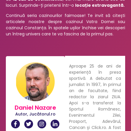
locuri. Surprinde-ți prietenii într-o
locație extravagantă.
Continuă seria cazinourilor faimoase! Te invit să citești
articolele noastre despre cazinoul Vatra Dornei sau
cazinoul Constanța. În spatele ușilor închise vei descoperi
un întreg univers care te va fascina de la primul pas.
Aproape 25 de ani de
experiență în presa
sportivă. A debutat ca
jurnalist în 1997, în primul
an de facultate, fiind
redactor la ziarul ZIUA.
Apoi s-a transferat la
Daniel Nazare
Sportul Românesc,
Autor, Jucătorul.ro
Evenimentul Zilei,
Prosport, Adevărul,
Cancan și Click.ro. A fost