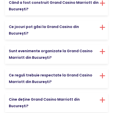
Când a fost construit Grand Casino Marriott din
București?
Ce jocuri pot găsi la Grand Casino din
București?
Sunt evenimente organizate la Grand Casino
Marriott din București?
Ce reguli trebuie respectate la Grand Casino
Marriott din București?
Cine deține Grand Casino Marriott din
București?