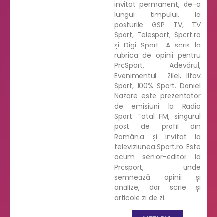
invitat permanent, de-a
lungul timpului, la
posturile GSP TV, TV
Sport, Telesport, Sport.ro
și Digi Sport. A scris la
rubrica de opinii pentru
ProSport, Adevărul,
Evenimentul Zilei, Ilfov
Sport, 100% Sport. Daniel
Nazare este prezentator
de emisiuni la Radio
Sport Total FM, singurul
post de profil din
România și invitat la
televiziunea Sport.ro. Este
acum senior-editor la
Prosport, unde
semnează opinii și
analize, dar scrie și
articole zi de zi.